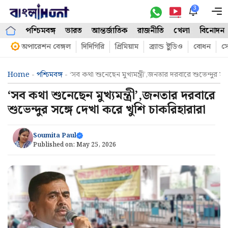
Skip
3
M
to
পশ্চিমবঙ্গ
ভারত
আন্তর্জাতিক
রাজনীতি
খেলা
বিনোদন
content
অপারেশন বেঙ্গল
দিদিগিরি
প্রিমিয়াম
ব্র্যান্ড ষ্টুডিও
বোধন
সো
Home
-
পশ্চিমবঙ্গ
-
‘সব কথা শুনেছেন মুখ্যমন্ত্রী’,জনতার দরবারে শুভেন্দুর স
‘সব কথা শুনেছেন মুখ্যমন্ত্রী’,জনতার দরবারে
শুভেন্দুর সঙ্গে দেখা করে খুশি চাকরিহারারা
Soumita Paul
Published on:
May 25, 2026