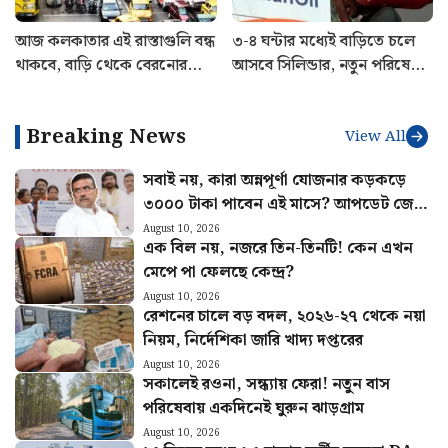
আজ কলকাতার এই রাস্তাগুলি বন্ধ
৩-৪ ঘন্টার মধ্যেই বাড়িতে চলে
থাকবে, বাড়ি থেকে বেরনোর
আসবে সিলিন্ডার, নতুন পরিষেবা
আগে অবশ্যই দেখুন
চালু IndianOil-এর
Breaking News
View All
সবাই নয়, কারা অন্নপূর্ণা যোজনার কড়কড়ে
৩০০০ টাকা পাবেন এই মাসে? আপডেট জেনে
নিন
August 10, 2026
এক বিল নয়, নজরে তিন-তিনটি! কেন এখন
মেপে পা ফেলছে কেন্দ্র?
August 10, 2026
রেশনের চালে বড় বদল, ২০২৬-২৭ থেকে নয়া
নিয়ম, নির্দেশিকা জারি খাদ্য দপ্তরের
August 10, 2026
সকালেই রওনা, সন্ধ্যায় ফেরা! নতুন বাস
পরিষেবায় একদিনেই ঘুরুন ঝাড়গ্রাম
August 10, 2026