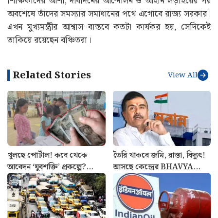
শিক্ষিকাদের আশা, দীর্ঘদিনের আন্দোলন ও আইনি লড়াইয়ের পর
অবশেষে তাঁদের সমস্যার সমাধানের পথে এগোবে রাজ্য সরকার।
এখন মুখ্যমন্ত্রীর আশ্বাস বাস্তবে কতটা কার্যকর হয়, সেদিকেই
তাকিয়ে রয়েছেন বঞ্চিতরা।
Related Stories
View All
খুলছে পোর্টাল! কবে থেকে
তৈরি থাকবে জমি, রাস্তা, বিদ্যুৎ!
আবেদন ‘যুবশক্তি’ প্রকল্পে?
আসছে কেন্দ্রের BHAVYA
সর্বশেষ আপডেট
প্রকল্প, কেন এত গুরুত্ব পাচ্ছে
বাংলা?