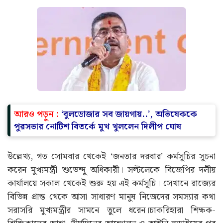
আরও পড়ুন :
‘বুলডোজার সব জায়গায়..’, অভিষেককে
পুরসভার নোটিশ বিতর্কে মুখ খুললেন দিলীপ ঘোষ
উল্লেখ্য, গত সোমবার থেকেই ‘জনতার দরবার’ কর্মসূচির সূচনা
করেন মুখ্যমন্ত্রী শুভেন্দু অধিকারী। সল্টলেকে বিজেপির দলীয়
কার্যালয়ে সকাল থেকেই শুরু হয় এই কর্মসূচি। সেখানে রাজ্যের
বিভিন্ন প্রান্ত থেকে আসা সাধারণ মানুষ নিজেদের সমস্যার কথা
সরাসরি মুখ্যমন্ত্রীর সামনে তুলে ধরেন।চাকরিহারা শিক্ষক-