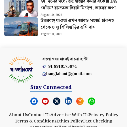
২৫ দিনের মধ্যে ৬৫ হাজার কর্মীর বকেয়া DA
মেটান! রাজ্যকে বিরাট নির্দেশ, কাদের কপাল
খুলল?
August 10, 2026
উত্তরবঙ্গ যাওয়া এখন আরও সহজ! চাকদহ
থেকে চালু শিলিগুড়ির এসি বাস
August 10, 2026
বাংলা খবর মানেই
বাংলা হান্ট!
+91 8910175874
banglahunt@gmail.com
Stay Connected
About Us
Contact Us
Advertise With Us
Privacy Policy
Terms & Conditions
Ethics Policy
Fact Checking