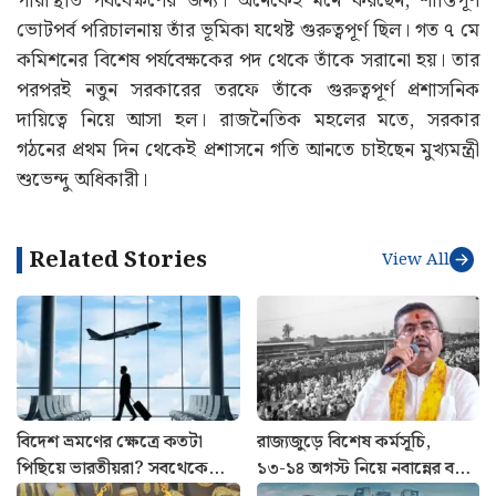
পরিস্থিতি পর্যবেক্ষণের জন্য। অনেকেই মনে করছেন, শান্তিপূর্ণ
ভোটপর্ব পরিচালনায় তাঁর ভূমিকা যথেষ্ট গুরুত্বপূর্ণ ছিল। গত ৭ মে
কমিশনের বিশেষ পর্যবেক্ষকের পদ থেকে তাঁকে সরানো হয়। তার
পরপরই নতুন সরকারের তরফে তাঁকে গুরুত্বপূর্ণ প্রশাসনিক
দায়িত্বে নিয়ে আসা হল। রাজনৈতিক মহলের মতে, সরকার
গঠনের প্রথম দিন থেকেই প্রশাসনে গতি আনতে চাইছেন মুখ্যমন্ত্রী
শুভেন্দু অধিকারী।‌
Related Stories
View All
বিদেশ ভ্রমণের ক্ষেত্রে কতটা
রাজ্যজুড়ে বিশেষ কর্মসূচি,
পিছিয়ে ভারতীয়রা? সবথেকে
১৩-১৪ অগস্ট নিয়ে নবান্নের বড়
এগিয়ে কারা? সামনে এল
নির্দেশ