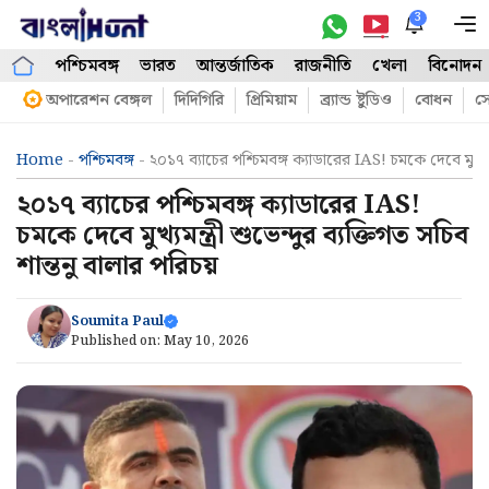
Skip
3
M
to
পশ্চিমবঙ্গ
ভারত
আন্তর্জাতিক
রাজনীতি
খেলা
বিনোদন
content
অপারেশন বেঙ্গল
দিদিগিরি
প্রিমিয়াম
ব্র্যান্ড ষ্টুডিও
বোধন
সো
Home
-
পশ্চিমবঙ্গ
-
২০১৭ ব্যাচের পশ্চিমবঙ্গ ক্যাডারের IAS! চমকে দেবে মুখ্যমন্
২০১৭ ব্যাচের পশ্চিমবঙ্গ ক্যাডারের IAS!
চমকে দেবে মুখ্যমন্ত্রী শুভেন্দুর ব্যক্তিগত সচিব
শান্তনু বালার পরিচয়
Soumita Paul
Published on:
May 10, 2026