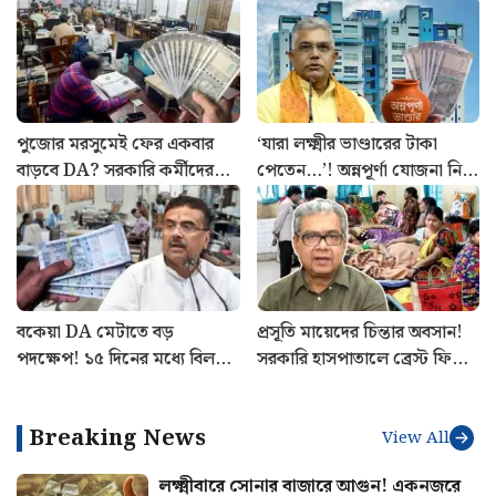
পুজোর মরসুমেই ফের একবার
‘যারা লক্ষ্মীর ভাণ্ডারের টাকা
বাড়বে DA? সরকারি কর্মীদের
পেতেন…’! অন্নপূর্ণা যোজনা নিয়ে
জন্য বিরাট আপডেট
বড় আপডেট দিলেন মন্ত্রী দিলীপ
বকেয়া DA মেটাতে বড়
প্রসূতি মায়েদের চিন্তার অবসান!
পদক্ষেপ! ১৫ দিনের মধ্যে বিল
সরকারি হাসপাতালে ব্রেস্ট ফিডিং
প্রস্তুতের নির্দেশ অর্থ দপ্তরের
কর্নার তৈরির ঘোষণা স্বাস্থ্যমন্ত্রীর
Breaking News
View All
লক্ষ্মীবারে সোনার বাজারে আগুন! একনজরে