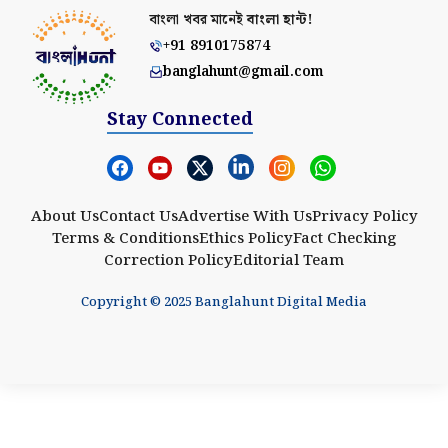
বাংলা খবর মানেই
বাংলা হান্ট!
+91 8910175874
banglahunt@gmail.com
Stay Connected
About Us
Contact Us
Advertise With Us
Privacy Policy
Terms & Conditions
Ethics Policy
Fact Checking
Correction Policy
Editorial Team
Copyright © 2025 Banglahunt Digital Media