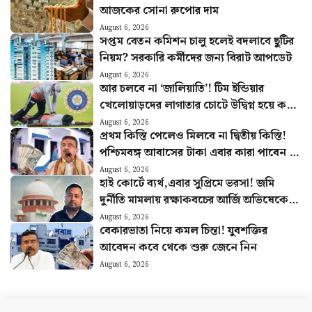
আজকের সোনা রুপোর দাম
August 6, 2026
সপ্তম বেতন কমিশন চালু হলেই বদলাবে ছুটির
নিয়ম? সরকারি কর্মীদের জন্য বিরাট আপডেট
August 6, 2026
আর চলবে না ‘জালিয়াতি’! টিম ইন্ডিয়ার
খেলোয়াড়দের লাগাতার চোটে উদ্বিগ্ন হয়ে কড়া
পদক্ষেপ BCCI-র
August 6, 2026
প্রথম কিস্তি পেলেও মিলবে না দ্বিতীয় কিস্তি!
পশ্চিমবঙ্গ আবাসের টাকা এবার কারা পাবেন না
জানুন
August 6, 2026
হাই কোর্টে ব্যর্থ,এবার সুপ্রিমে ভরসা! জমি
দুর্নীতি মামলায় রক্ষাকবচের আর্জি অভিষেকের
আপ্ত সহায়কের
August 6, 2026
বেকারভাতা নিয়ে কমল চিন্তা! যুবশক্তির
আবেদন কবে থেকে শুরু জেনে নিন
August 6, 2026