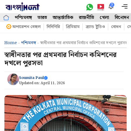
Skip
3
M
to
পশ্চিমবঙ্গ
ভারত
আন্তর্জাতিক
রাজনীতি
খেলা
বিনোদন
content
অপারেশন বেঙ্গল
দিদিগিরি
প্রিমিয়াম
ব্র্যান্ড ষ্টুডিও
বোধন
সো
Home
-
পশ্চিমবঙ্গ
-
স্বাধীনতার পর প্রথমবার নির্বাচন কমিশনের দখলে পুরসভা
স্বাধীনতার পর প্রথমবার নির্বাচন কমিশনের
দখলে পুরসভা
Soumita Paul
Updated on:
April 11, 2026