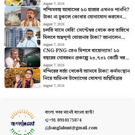
August 7, 2026
পশ্চিমবঙ্গ আবাসের ৬০ হাজার এখনও পাননি?
টাকা না ঢুকলে কোথায় যোগাযোগ করবেন
জানুন
August 7, 2026
চলতি মাসে দেরি! সেপ্টেম্বর থেকে কত তারিখে
মিলবে অন্নপূর্ণা যোজনার টাকা? জানালেন
মুখ্যমন্ত্রী
August 7, 2026
CNG-PNG-তেও মিশবে বায়োগ্যাস! ১০
বছরের গোবরধন প্রকল্পে ২৩,৭৩১ কোটি খরচ
করবে কেন্দ্র
August 7, 2026
মন্দিরের বর্জ্য থেকেই আসবে টাকা! কর্মসংস্থান
নিয়ে অভিনব উদ্যোগের ঘোষণা অগ্নিমিত্রার
August 7, 2026
বাংলা খবর মানেই
বাংলা হান্ট!
+91 8910175874
banglahunt@gmail.com