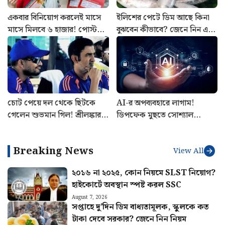
একবার বিনিয়োগ করলেই মাসে
ইলিশের পেটে ডিম আছে কিনা
মাসে মিলবে ৬ হাজার! পোস্ট
বুঝবেন কীভাবে? জেনে নিন এই
অফিসের এই বাম্পার স্কিমের
ট্রিকস
হিসাব বুঝুন
চোট পেয়ে দল থেকে ছিটকে
AI-র অপব্যবহারে লাগাম!
গেলেন শুভমান গিল! শ্রীলঙ্কার
ডিপফেক মুছতে সোশ্যাল
বিরুদ্ধে সিরিজ শুরুর আগে মাঠে
মিডিয়াকে ৩ ঘণ্টার সময়সীমা
নেমে চাপে ভারত
বেঁধে দিল কেন্দ্র
Breaking News
View All
২০১৬ না ২০২৫, কোন নিয়মে SLST নিয়োগ?
হাইকোর্টে অবস্থান স্পষ্ট করল SSC
August 7, 2026
সপ্তাহে দু’দিন ডিম বাধ্যতামূলক, স্কুলকে কত
টাকা দেবে সরকার? জেনে নিন নিয়ম