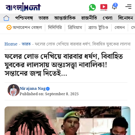
Skip
3
M
to
পশ্চিমবঙ্গ
ভারত
আন্তর্জাতিক
রাজনীতি
খেলা
বিনোদন
content
অপারেশন বেঙ্গল
দিদিগিরি
প্রিমিয়াম
ব্র্যান্ড ষ্টুডিও
বোধন
সো
Home
-
ভারত
-
ফলের লোভ দেখিয়ে বারবার ধর্ষণ, বিবাহিত যুবকের লালসায় অন্
ফলের লোভ দেখিয়ে বারবার ধর্ষণ, বিবাহিত
যুবকের লালসায় অন্তঃসত্ত্বা নাবালিকা!
সন্তানের জন্ম দিতেই…
Nirajana Nag
Published on:
September 8, 2025