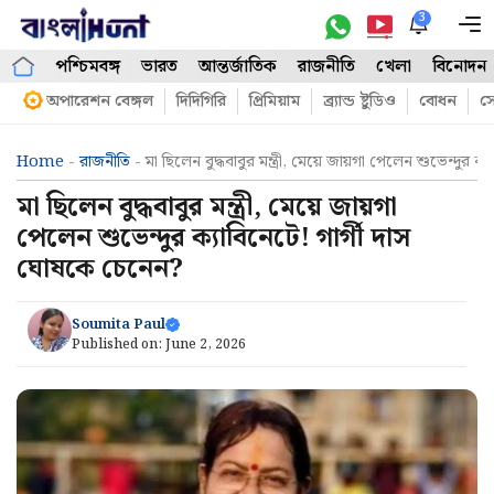
Skip
3
M
to
পশ্চিমবঙ্গ
ভারত
আন্তর্জাতিক
রাজনীতি
খেলা
বিনোদন
content
অপারেশন বেঙ্গল
দিদিগিরি
প্রিমিয়াম
ব্র্যান্ড ষ্টুডিও
বোধন
সো
Home
-
রাজনীতি
-
মা ছিলেন বুদ্ধবাবুর মন্ত্রী, মেয়ে জায়গা পেলেন শুভেন্দুর 
মা ছিলেন বুদ্ধবাবুর মন্ত্রী, মেয়ে জায়গা
পেলেন শুভেন্দুর ক্যাবিনেটে! গার্গী দাস
ঘোষকে চেনেন?
Soumita Paul
Published on:
June 2, 2026