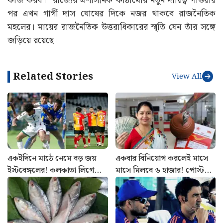
কাজ করব।” রাজ্যের প্রশাসনিক কাঠামোয় নতুন দায়িত্ব পাওয়ার
পর এখন গার্গী দাস ঘোষের দিকে নজর থাকবে রাজনৈতিক
মহলের। মায়ের রাজনৈতিক উত্তরাধিকারের স্মৃতি যেন তাঁর সঙ্গে
জড়িয়ে রয়েছে।
Related Stories
View All
একইদিনে মাঠে নেমে বড় জয়
একবার বিনিয়োগ করলেই মাসে
ইস্টবেঙ্গলের! কলকাতা লিগে
মাসে মিলবে ৬ হাজার! পোস্ট
আবারও ধাক্কা মোহনবাগানের
অফিসের এই বাম্পার স্কিমের
হিসাব বুঝুন