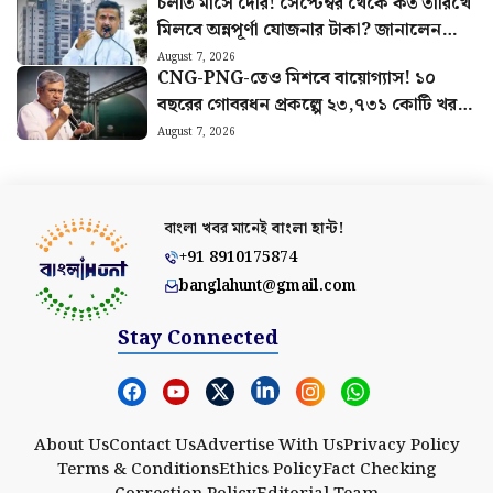
চলতি মাসে দেরি! সেপ্টেম্বর থেকে কত তারিখে
মিলবে অন্নপূর্ণা যোজনার টাকা? জানালেন
মুখ্যমন্ত্রী
August 7, 2026
CNG-PNG-তেও মিশবে বায়োগ্যাস! ১০
বছরের গোবরধন প্রকল্পে ২৩,৭৩১ কোটি খরচ
করবে কেন্দ্র
August 7, 2026
বাংলা খবর মানেই
বাংলা হান্ট!
+91 8910175874
banglahunt@gmail.com
Stay Connected
About Us
Contact Us
Advertise With Us
Privacy Policy
Terms & Conditions
Ethics Policy
Fact Checking