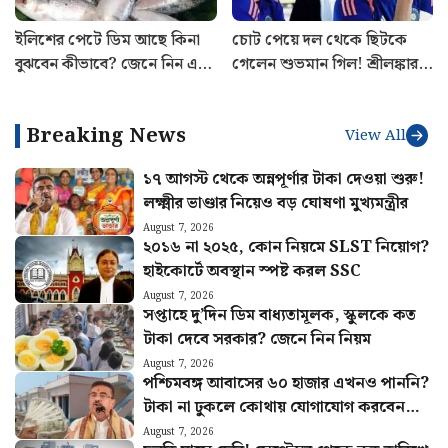
ইলিশের পেটে ডিম আছে কিনা
চোট পেয়ে দল থেকে ছিটকে
বুঝবেন কীভাবে? জেনে নিন এই
গেলেন শুভমান গিল! শ্রীলঙ্কার
ট্রিকস
বিরুদ্ধে সিরিজ শুরুর আগে মাঠে
নেমে চাপে ভারত
Breaking News
View All
১৭ আগস্ট থেকে অন্নপূর্ণার টাকা দেওয়া শুরু!
লক্ষ্মীর ভাণ্ডার নিয়েও বড় ঘোষণা মুখ্যমন্ত্রীর
August 7, 2026
২০১৬ না ২০২৫, কোন নিয়মে SLST নিয়োগ?
হাইকোর্টে অবস্থান স্পষ্ট করল SSC
August 7, 2026
সপ্তাহে দু’দিন ডিম বাধ্যতামূলক, স্কুলকে কত
টাকা দেবে সরকার? জেনে নিন নিয়ম
August 7, 2026
পশ্চিমবঙ্গ আবাসের ৬০ হাজার এখনও পাননি?
টাকা না ঢুকলে কোথায় যোগাযোগ করবেন
জানুন
August 7, 2026