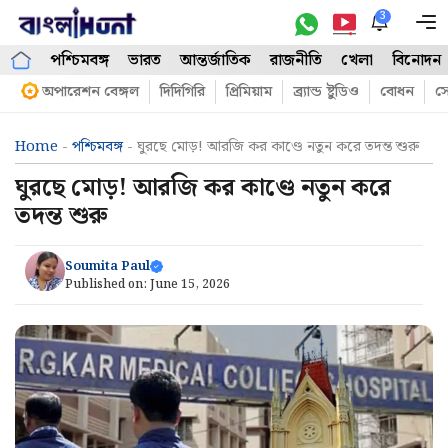
Skip
3
M
to
পশ্চিমবঙ্গ
ভারত
আন্তর্জাতিক
রাজনীতি
খেলা
বিনোদন
content
অপারেশন বেঙ্গল
দিদিগিরি
প্রিমিয়াম
ব্র্যান্ড ষ্টুডিও
বোধন
সো
Home
-
পশ্চিমবঙ্গ
-
ঘুরছে মোড়! আরজি কর কাণ্ডে নতুন করে তদন্ত শুরু
ঘুরছে মোড়! আরজি কর কাণ্ডে নতুন করে
তদন্ত শুরু
Soumita Paul
Published on:
June 15, 2026