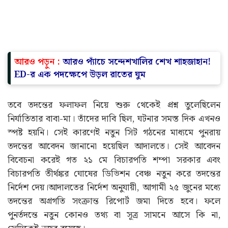
আরও পড়ুন :
আরও প্যাঁচে সন্দেশখালির শেখ শাহজাহান!
ED-র এক পদক্ষেপে উড়ল রাতের ঘুম
তবে তদন্তের ফলাফল নিয়ে শুরু থেকেই প্রশ্ন তুলেছিলেন
নির্যাতিতার বাবা-মা। তাঁদের দাবি ছিল, ঘটনার সমস্ত দিক এখনও
স্পষ্ট হয়নি। সেই কারণেই নতুন সিট গঠনের মাধ্যমে পুনরায়
তদন্তের আবেদন জানানো হয়েছিল আদালতে। সেই আবেদন
বিবেচনা করেই গত ২১ মে বিচারপতি শম্পা সরকার এবং
বিচারপতি তীর্থঙ্কর ঘোষের ডিভিশন বেঞ্চ নতুন করে তদন্তের
নির্দেশ দেয়।আদালতের নির্দেশ অনুযায়ী, আগামী ২৫ জুনের মধ্যে
তদন্তের অগ্রগতি সংক্রান্ত রিপোর্ট জমা দিতে হবে। ফলে
পুনর্তদন্তে নতুন কোনও তথ্য বা সূত্র সামনে আসে কি না,