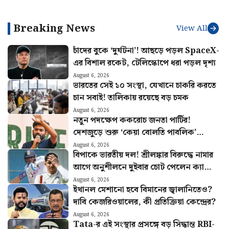
রেলওয়ে পেল কড়া চিঠি
কেমন থাকবে আবহাওয়া?
Breaking News
View All
চাঁদের বুকে ‘দুর্ঘটনা’! আছড়ে পড়ল SpaceX-
এর বিশাল রকেট, টেলিস্কোপে ধরা পড়ল দৃশ্য
August 6, 2026
ভারতের সেই ১০ সংস্থা, যেখানে চাকরি করতে
চান সবাই! তালিকায় রয়েছে বড় চমক
August 6, 2026
নতুন পদক্ষেপ ককরোচ জনতা পার্টির!
দেশজুড়ে শুরু ‘কেয়া বোলতি পাবলিক’
কর্মসূচি, ঘোষণা অভিজিতের
August 6, 2026
বিপাকে ভারতীয় দল! শ্রীলঙ্কার বিরুদ্ধে নামার
আগে অনুশীলনে দুইবার চোট পেলেন ক্যাপ্টেন
শুভমান গিল
August 6, 2026
ইথানল মেশানো হবে বিমানের জ্বালানিতেও?
দাবি কেজরিওয়ালের, কী প্রতিক্রিয়া কেন্দ্রের?
August 6, 2026
Tata-র এই সংস্থার প্রসঙ্গে বড় সিদ্ধান্ত RBI-