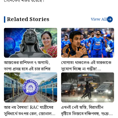
সেদিকেই নজর রয়েছে।
Related Stories
View All
আজকের রাশিফল ৭ অগাস্ট,
যোগ্যতা থাকলেও এই তারকাকে
ভাগ্য প্রসন্ন হবে এই চার রাশির
সুযোগ দিচ্ছে না গম্ভীর!
শ্রীলঙ্কাতেই ভারতের জার্সিতে
শেষ ম্যাচ খেলবেন এই
ক্রিকেটার?
আর নয় বৈষম্য! RAC যাত্রীদের
এখনই নেই স্বস্তি, বিরামহীন
সুবিধার্থে তৎপর রেল, জোনাল
বৃষ্টিতে ভিজবে দক্ষিণবঙ্গ, শুক্রবার