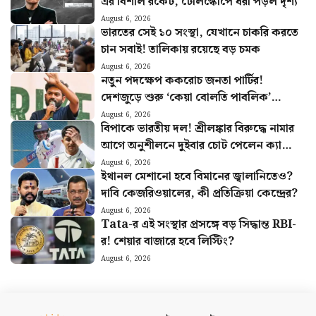
এর বিশাল রকেট, টেলিস্কোপে ধরা পড়ল দৃশ্য
August 6, 2026
ভারতের সেই ১০ সংস্থা, যেখানে চাকরি করতে
চান সবাই! তালিকায় রয়েছে বড় চমক
August 6, 2026
নতুন পদক্ষেপ ককরোচ জনতা পার্টির!
দেশজুড়ে শুরু ‘কেয়া বোলতি পাবলিক’
কর্মসূচি, ঘোষণা অভিজিতের
August 6, 2026
বিপাকে ভারতীয় দল! শ্রীলঙ্কার বিরুদ্ধে নামার
আগে অনুশীলনে দুইবার চোট পেলেন ক্যাপ্টেন
শুভমান গিল
August 6, 2026
ইথানল মেশানো হবে বিমানের জ্বালানিতেও?
দাবি কেজরিওয়ালের, কী প্রতিক্রিয়া কেন্দ্রের?
August 6, 2026
Tata-র এই সংস্থার প্রসঙ্গে বড় সিদ্ধান্ত RBI-
র! শেয়ার বাজারে হবে লিস্টিং?
August 6, 2026