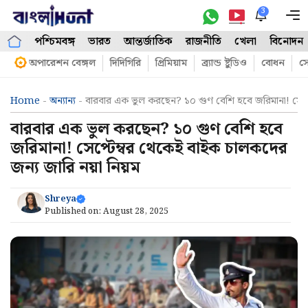
Skip
3
M
to
পশ্চিমবঙ্গ
ভারত
আন্তর্জাতিক
রাজনীতি
খেলা
বিনোদন
content
অপারেশন বেঙ্গল
দিদিগিরি
প্রিমিয়াম
ব্র্যান্ড ষ্টুডিও
বোধন
সো
Home
-
অন্যান্য
-
বারবার এক ভুল করছেন? ১০ গুণ বেশি হবে জরিমানা! সেপ্টে
বারবার এক ভুল করছেন? ১০ গুণ বেশি হবে
জরিমানা! সেপ্টেম্বর থেকেই বাইক চালকদের
জন্য জারি নয়া নিয়ম
Shreya
Published on:
August 28, 2025