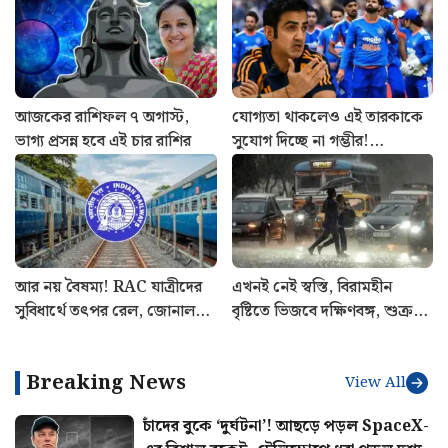
আজকের রাশিফল ৭ অগাস্ট,
যোগ্যতা থাকলেও এই তারকাকে
ভাগ্য প্রসন্ন হবে এই চার রাশির
সুযোগ দিচ্ছে না গম্ভীর!
শ্রীলঙ্কাতেই ভারতের জার্সিতে
শেষ ম্যাচ খেলবেন এই
ক্রিকেটার?
আর নয় বৈষম্য! RAC যাত্রীদের
এখনই নেই স্বস্তি, বিরামহীন
সুবিধার্থে তৎপর রেল, জোনাল
বৃষ্টিতে ভিজবে দক্ষিণবঙ্গ, শুক্রবার
রেলওয়ে পেল কড়া চিঠি
কেমন থাকবে আবহাওয়া?
Breaking News
View All
চাঁদের বুকে ‘দুর্ঘটনা’! আছড়ে পড়ল SpaceX-