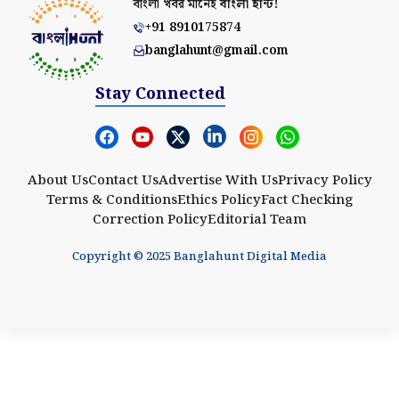
বাংলা খবর মানেই
বাংলা হান্ট!
+91 8910175874
banglahunt@gmail.com
Stay Connected
About Us
Contact Us
Advertise With Us
Privacy Policy
Terms & Conditions
Ethics Policy
Fact Checking
Correction Policy
Editorial Team
Copyright © 2025 Banglahunt Digital Media