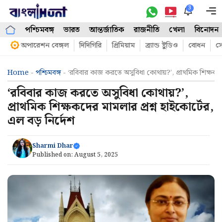
Skip
3
M
to
পশ্চিমবঙ্গ
ভারত
আন্তর্জাতিক
রাজনীতি
খেলা
বিনোদন
content
অপারেশন বেঙ্গল
দিদিগিরি
প্রিমিয়াম
ব্র্যান্ড ষ্টুডিও
বোধন
সো
Home
-
পশ্চিমবঙ্গ
-
‘রবিবার কাজ করতে অসুবিধা কোথায়?’, প্রাথমিক শিক্ষকদের
‘রবিবার কাজ করতে অসুবিধা কোথায়?’,
প্রাথমিক শিক্ষকদের মামলার প্রশ্ন হাইকোর্টের,
এল বড় নির্দেশ
Sharmi Dhar
Published on:
August 5, 2025