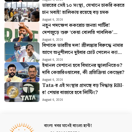
ভারতের সেই ১০ সংস্থা, যেখানে চাকরি করতে
চান সবাই! তালিকায় রয়েছে বড় চমক
August 6, 2026
নতুন পদক্ষেপ ককরোচ জনতা পার্টির!
দেশজুড়ে শুরু ‘কেয়া বোলতি পাবলিক’
কর্মসূচি, ঘোষণা অভিজিতের
August 6, 2026
বিপাকে ভারতীয় দল! শ্রীলঙ্কার বিরুদ্ধে নামার
আগে অনুশীলনে দুইবার চোট পেলেন ক্যাপ্টেন
শুভমান গিল
August 6, 2026
ইথানল মেশানো হবে বিমানের জ্বালানিতেও?
দাবি কেজরিওয়ালের, কী প্রতিক্রিয়া কেন্দ্রের?
August 6, 2026
Tata-র এই সংস্থার প্রসঙ্গে বড় সিদ্ধান্ত RBI-
র! শেয়ার বাজারে হবে লিস্টিং?
August 6, 2026
বাংলা খবর মানেই
বাংলা হান্ট!