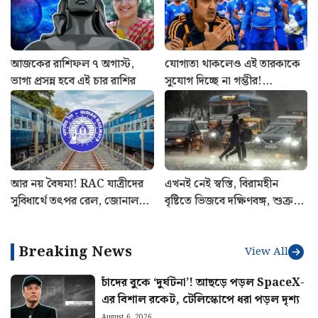
আজকের রাশিফল ৭ অগাস্ট,
যোগ্যতা থাকলেও এই তারকাকে
ভাগ্য প্রসন্ন হবে এই চার রাশির
সুযোগ দিচ্ছে না গম্ভীর!
শ্রীলঙ্কাতেই ভারতের জার্সিতে
শেষ ম্যাচ খেলবেন এই
ক্রিকেটার?
আর নয় বৈষম্য! RAC যাত্রীদের
এখনই নেই স্বস্তি, বিরামহীন
সুবিধার্থে তৎপর রেল, জোনাল
বৃষ্টিতে ভিজবে দক্ষিণবঙ্গ, শুক্রবার
রেলওয়ে পেল কড়া চিঠি
কেমন থাকবে আবহাওয়া?
Breaking News
View All
চাঁদের বুকে ‘দুর্ঘটনা’! আছড়ে পড়ল SpaceX-
এর বিশাল রকেট, টেলিস্কোপে ধরা পড়ল দৃশ্য
August 6, 2026