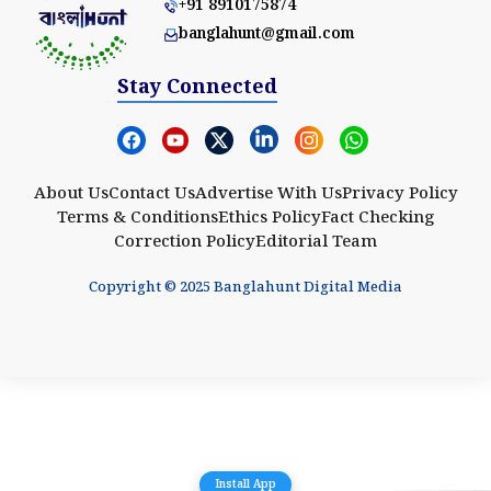
+91 8910175874
banglahunt@gmail.com
Stay Connected
About Us
Contact Us
Advertise With Us
Privacy Policy
Terms & Conditions
Ethics Policy
Fact Checking
Correction Policy
Editorial Team
Copyright © 2025 Banglahunt Digital Media
Install App