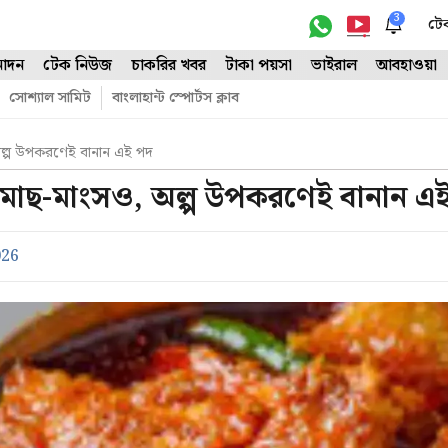
3
টে
োদন
টেক নিউজ
চাকরির খবর
টাকা পয়সা
ভাইরাল
আবহাওয়া
সোশ্যাল সামিট
বাংলাহান্ট স্পোর্টস ক্লাব
 অল্প উপকরণেই বানান এই পদ
বে মাছ-মাংসও, অল্প উপকরণেই বানান এ
026