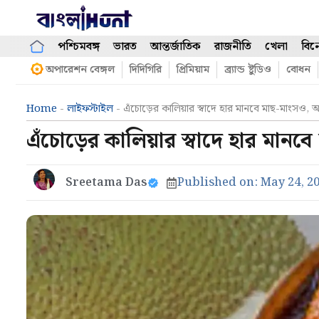
Skip
to
content
পশ্চিমবঙ্গ
ভারত
আন্তর্জাতিক
রাজনীতি
খেলা
বিন
অপারেশন বেঙ্গল
দিদিগিরি
প্রিমিয়াম
ব্র্যান্ড ষ্টুডিও
বোধন
Home
-
লাইফস্টাইল
-
এঁচোড়ের কালিয়ার স্বাদে হার মানবে মাছ-মাংসও,
এঁচোড়ের কালিয়ার স্বাদে হার মান
Sreetama Das
Published on:
May 24, 2