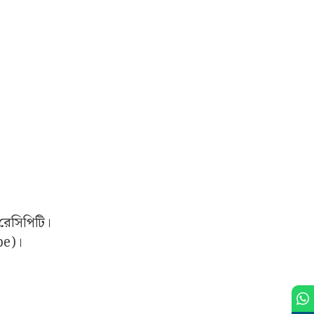
 রেসিপিটি।
ipe)।