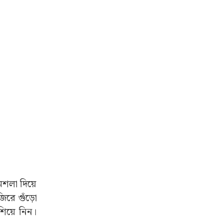
শলা দিয়ে
িরে গুঁড়ো
শিয়ে নিন।