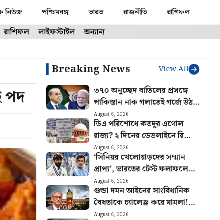
ক নিউজ
পশ্চিমবঙ্গ
ভারত
রাজনীতি
রাশিফল
রাশিফল
লাইফস্টাইল
অন্যান্য
Breaking News
View All
৩৭০ অনুচ্ছেদ বাতিলের প্রসঙ্গে
ই পদ
পাকিস্তান নাক গলাতেই গর্জে উঠল
ভারত! ইসলামাবাদকে কড়া বার্তা
August 6, 2026
ডিএ পরিশোধে কতদূর এগোল
নয়াদিল্লির
রাজ্য? ২ দিনের ডেডলাইনে রিপোর্ট
জমার নির্দেশ সুপ্রিম কোর্টের
August 6, 2026
‘সিনিয়র খেলোয়াড়দের সম্মান
প্রাপ্য’, ভারতের টেস্ট ফলাফলে
চিন্তিত রাহানে, গম্ভীরের উদ্দেশ্যে
August 6, 2026
গুন্ডা দমন আইনের সাংবিধানিক
বিশেষ পরামর্শ
বৈধতাকে চ্যালেঞ্জ করে মামলা!
খারিজ করে দিল হাইকোর্ট
August 6, 2026