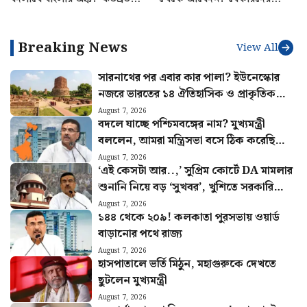
সামনে বড় প্রশ্ন
‘যুবশক্তি’ প্রকল্প নিয়ে নয়া
আপডেট
Breaking News
View All
সারনাথের পর এবার কার পালা? ইউনেস্কোর
নজরে ভারতের ১৪ ঐতিহাসিক ও প্রাকৃতিক
সম্পদ
August 7, 2026
বদলে যাচ্ছে পশ্চিমবঙ্গের নাম? মুখ্যমন্ত্রী
বললেন, আমরা মন্ত্রিসভা বসে ঠিক করেছি…
August 7, 2026
‘এই কেসটা আর..,’ সুপ্রিম কোর্টে DA মামলার
শুনানি নিয়ে বড় ‘সুখবর’, খুশিতে সরকারি
কর্মীরা
August 7, 2026
১৪৪ থেকে ২০৯! কলকাতা পুরসভায় ওয়ার্ড
বাড়ানোর পথে রাজ্য
August 7, 2026
হাসপাতালে ভর্তি মিঠুন, মহাগুরুকে দেখতে
ছুটলেন মুখ্যমন্ত্রী
August 7, 2026