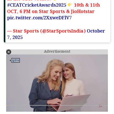
#CEATCricketAwards2025
10th & 11th
OCT, 6 PM on Star Sports & JioHotstar
pic.twitter.com/2XxweDFlV7
— Star Sports (@StarSportsIndia)
October
7, 2025
Advertisement