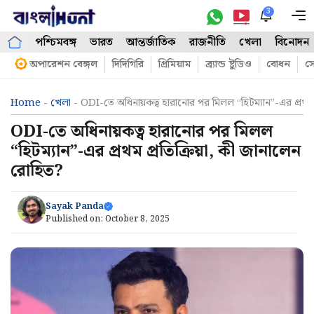
Skip
3
M
to
পশ্চিমবঙ্গ
ভারত
আন্তর্জাতিক
রাজনীতি
খেলা
বিনোদন
content
অপারেশন বেঙ্গল
দিদিগিরি
প্রিমিয়াম
ব্র্যান্ড ষ্টুডিও
বোধন
সো
Home
-
খেলা
-
ODI-তে অধিনায়কত্ব হারানোর পর মিলল “হিটম্যান”-এর প্রথম প
ODI-তে অধিনায়কত্ব হারানোর পর মিলল
“হিটম্যান”-এর প্রথম প্রতিক্রিয়া, কী জানালেন
রোহিত?
Sayak Panda
Published on:
October 8, 2025