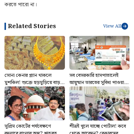
করতে পারো না।
Related Stories
View All
সোনা কেনার প্ল্যান থাকলে
সব বেসরকারি হাসপাতালেই
মুশকিল! শুক্রে হুড়মুড়িয়ে বাড়ল
আয়ুষ্মান ভারতের সুবিধা পাওয়া
দাম: আজকের রেট
যায়? ভর্তির আগে সঠিক নিয়ম
জানুন
সুপ্রিম কোর্টের পর্যবেক্ষণে
শীঘ্রই খুলে যাচ্ছে পোর্টাল! কবে
বদলাবে বাংলার অঙ্ক? ঋতব্রতদের
থেকে আবেদন? বেকারদের