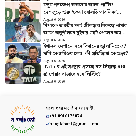
নতুন পদক্ষেপ ককরোচ জনতা পার্টির!
দেশজুড়ে শুরু ‘কেয়া বোলতি পাবলিক’
কর্মসূচি, ঘোষণা অভিজিতের
August 6, 2026
বিপাকে ভারতীয় দল! শ্রীলঙ্কার বিরুদ্ধে নামার
আগে অনুশীলনে দুইবার চোট পেলেন ক্যাপ্টেন
শুভমান গিল
August 6, 2026
ইথানল মেশানো হবে বিমানের জ্বালানিতেও?
দাবি কেজরিওয়ালের, কী প্রতিক্রিয়া কেন্দ্রের?
August 6, 2026
Tata-র এই সংস্থার প্রসঙ্গে বড় সিদ্ধান্ত RBI-
র! শেয়ার বাজারে হবে লিস্টিং?
August 6, 2026
বাংলা খবর মানেই
বাংলা হান্ট!
+91 8910175874
banglahunt@gmail.com