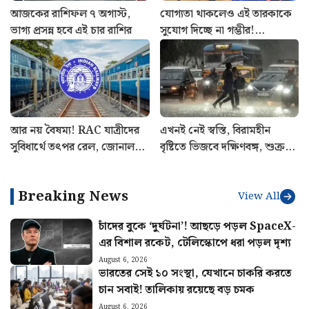
আজকের রাশিফল ৭ অগাস্ট,
যোগ্যতা থাকলেও এই তারকাকে
ভাগ্য প্রসন্ন হবে এই চার রাশির
সুযোগ দিচ্ছে না গম্ভীর!
শ্রীলঙ্কাতেই ভারতের জার্সিতে
শেষ ম্যাচ খেলবেন এই
ক্রিকেটার?
আর নয় বৈষম্য! RAC যাত্রীদের
এখনই নেই স্বস্তি, বিরামহীন
সুবিধার্থে তৎপর রেল, জোনাল
বৃষ্টিতে ভিজবে দক্ষিণবঙ্গ, শুক্রবার
রেলওয়ে পেল কড়া চিঠি
কেমন থাকবে আবহাওয়া?
Breaking News
View All
চাঁদের বুকে ‘দুর্ঘটনা’! আছড়ে পড়ল SpaceX-
এর বিশাল রকেট, টেলিস্কোপে ধরা পড়ল দৃশ্য
August 6, 2026
ভারতের সেই ১০ সংস্থা, যেখানে চাকরি করতে
চান সবাই! তালিকায় রয়েছে বড় চমক
August 6, 2026