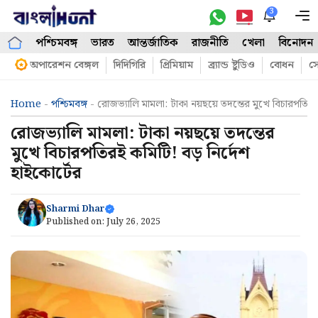
Skip
3
M
to
পশ্চিমবঙ্গ
ভারত
আন্তর্জাতিক
রাজনীতি
খেলা
বিনোদন
content
অপারেশন বেঙ্গল
দিদিগিরি
প্রিমিয়াম
ব্র্যান্ড ষ্টুডিও
বোধন
সো
Home
-
পশ্চিমবঙ্গ
-
রোজভ্যালি মামলা: টাকা নয়ছয়ে তদন্তের মুখে বিচারপতিরই
রোজভ্যালি মামলা: টাকা নয়ছয়ে তদন্তের
মুখে বিচারপতিরই কমিটি! বড় নির্দেশ
হাইকোর্টের
Sharmi Dhar
Published on:
July 26, 2025