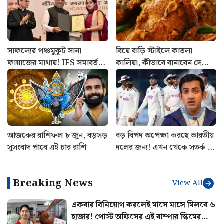
সাফল্যের পঞ্চমুকুট সানা
বিয়ে বাড়ি স্টাইলে কাতলা
ফায়াজের মাথায়! IFS সমাবর্তনে
কালিয়া, কীভাবে বানাবেন দেখে
পাঁচ সম্মানে ভূষিত কাশ্মীরি কন্যা
নিন রেসিপি
আজকের রাশিফল ৮ জুন, বড়সড়
বড় বিপদ অপেক্ষা করছে ভারতীয়
সুসংবাদ পাবে এই চার রাশি
দলের জন্য! এখন থেকে সতর্ক না
হলে ফল ভুগবেন গম্ভীররা
Breaking News
View All
একবার বিনিয়োগ করলেই মাসে মাসে মিলবে ৬
হাজার! পোস্ট অফিসের এই বাম্পার স্কিমের