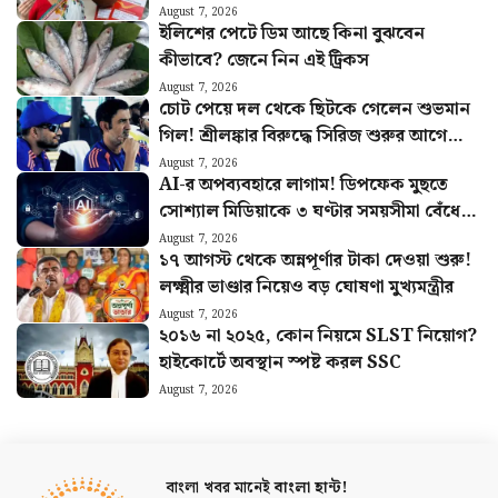
হিসাব বুঝুন
August 7, 2026
ইলিশের পেটে ডিম আছে কিনা বুঝবেন
কীভাবে? জেনে নিন এই ট্রিকস
August 7, 2026
চোট পেয়ে দল থেকে ছিটকে গেলেন শুভমান
গিল! শ্রীলঙ্কার বিরুদ্ধে সিরিজ শুরুর আগে
মাঠে নেমে চাপে ভারত
August 7, 2026
AI-র অপব্যবহারে লাগাম! ডিপফেক মুছতে
সোশ্যাল মিডিয়াকে ৩ ঘণ্টার সময়সীমা বেঁধে
দিল কেন্দ্র
August 7, 2026
১৭ আগস্ট থেকে অন্নপূর্ণার টাকা দেওয়া শুরু!
লক্ষ্মীর ভাণ্ডার নিয়েও বড় ঘোষণা মুখ্যমন্ত্রীর
August 7, 2026
২০১৬ না ২০২৫, কোন নিয়মে SLST নিয়োগ?
হাইকোর্টে অবস্থান স্পষ্ট করল SSC
August 7, 2026
বাংলা খবর মানেই
বাংলা হান্ট!