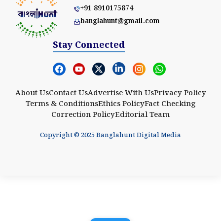
+91 8910175874
banglahunt@gmail.com
Stay Connected
About Us
Contact Us
Advertise With Us
Privacy Policy
Terms & Conditions
Ethics Policy
Fact Checking
Correction Policy
Editorial Team
Copyright © 2025 Banglahunt Digital Media