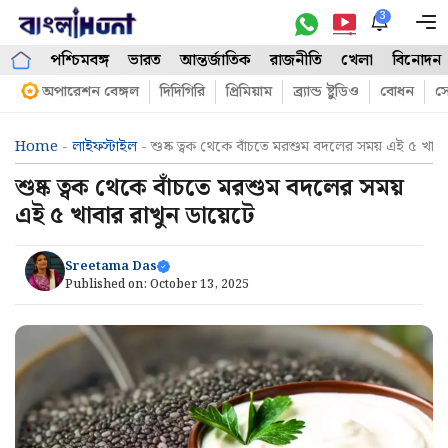
Skip
3
M
to
পশ্চিমবঙ্গ
ভারত
আন্তর্জাতিক
রাজনীতি
খেলা
বিনোদন
content
অপারেশন বেঙ্গল
দিদিগিরি
প্রিমিয়াম
ব্র্যান্ড ষ্টুডিও
বোধন
সো
Home
-
লাইফস্টাইল
-
শুষ্ক ত্বক থেকে বাঁচতে মরশুম বদলের সময় এই ৫ খাবা
শুষ্ক ত্বক থেকে বাঁচতে মরশুম বদলের সময়
এই ৫ খাবার রাখুন ডায়েটে
Sreetama Das
Published on:
October 13, 2025