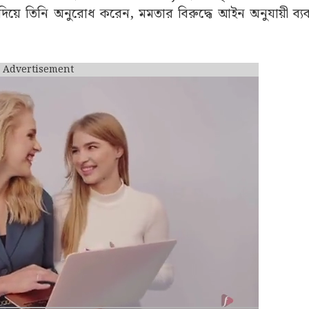
ী পরিযায়ী শ্রমিকদের উপর আক্রমণ, আটক এবং হেনস্থার অভিযো
়ার করেছিলেন মুখ্যমন্ত্রী (Mamata Banerjee)। তাতে তিনি 
াইয়ের নামে এক পরিযায়ী মা ও তাঁর শিশুসন্তানকে মারধর করে
বে একটি শিশুকেও রেহাই দিচ্ছে না বিজেপির ভাষা-সন্ত্রাস।”
umendu Adhikari)। তাঁর দাবি, মুখ্যমন্ত্রীর পোস্টটি ‘ভি
মতা বন্দ্যোপাধ্যায় (Mamata Banerjee) ইচ্ছাকৃতভাবে মিথ্যা তথ্য
িয়ে তিনি অনুরোধ করেন, মমতার বিরুদ্ধে আইন অনুযায়ী ব্যবস্
Advertisement