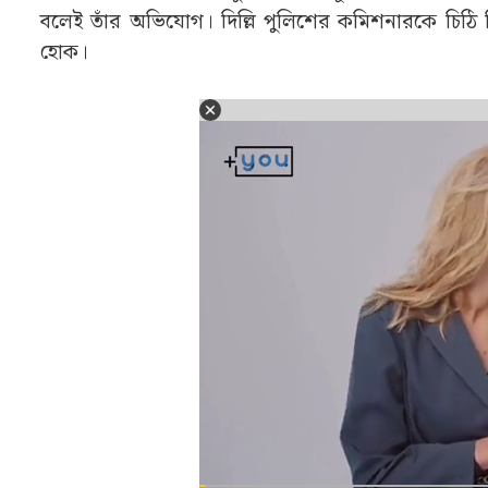
উল্লেখ্য, বিজেপি (BJP) শাসিত রাজ্যগুলিতে বাংলাভাষ
২৭ জুলাই নিজের এক্স (X) অ্যাকাউন্টে একটি ভিডিও শেয
দিল্লি পুলিশের (Delhi Police) এক দল আধার কার্ড যাচ
তিনি বিজেপিকে (BJP) আক্রমণ করে লেখেন, “এদেখুন কীভা
এই অভিযোগের বিরুদ্ধে সরব হন সৌমেন্দু অধিকারী (So
উদ্দেশ্যপ্রণোদিত’। দিল্লি পুলিশের ভাবমূর্তি নষ্ট করতে ম
বলেই তাঁর অভিযোগ। দিল্লি পুলিশের কমিশনারকে চিঠি দ
হোক।