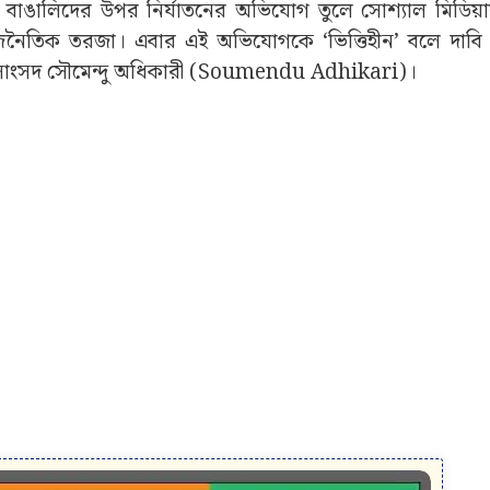
়ী বাঙালিদের উপর নির্যাতনের অভিযোগ তুলে সোশ্যাল মিডিয়ায় মু
 রাজনৈতিক তরজা। এবার এই অভিযোগকে ‘ভিত্তিহীন’ বলে দাবি ক
 সাংসদ সৌমেন্দু অধিকারী (Soumendu Adhikari)।