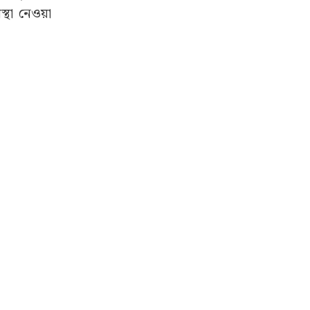
গ তুলে গত
দাবি করেন,
ছে। পোস্টে
ত্তিহীন ও
 ছড়াচ্ছেন
থা নেওয়া