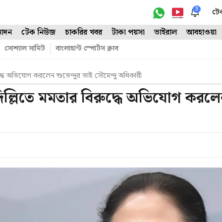
3
টে
োদন
টেক নিউজ
চাকরির খবর
টাকা পয়সা
ভাইরাল
আবহাওয়া
সোশ্যাল সামিট
বাংলাহান্ট স্পোর্টস ক্লাব
দ্ধে অভিযোগ করলেন শুভেন্দুর ভাই সৌমেন্দু অধিকারী
িল্লিতে মমতার বিরুদ্ধে অভিযোগ করল