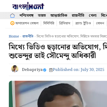
Skip
to
content
পশ্চিমবঙ্গ
ভারত
আন্তর্জাতিক
রাজনীতি
খেলা
বিন
অপারেশন বেঙ্গল
দিদিগিরি
প্রিমিয়াম
ব্র্যান্ড ষ্টুডিও
বোধন
Home
-
রাজনীতি
-
মিথ্যে ভিডিও ছড়ানোর অভিযোগ, দিল্লিতে মমতার বিরু
মিথ্যে ভিডিও ছড়ানোর অভিযোগ, দ
শুভেন্দুর ভাই সৌমেন্দু অধিকারী
Debapriya
Published on:
July 30, 2025