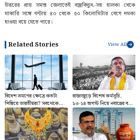
এক নজরে উত্তরের আবহাওয়া | North Bengal
Weather
উত্তরবঙ্গের সব জেলাতে টানা ঝড়-বৃষ্টির পূর্বাভাস রয়েছে। যার
জেরে তাপমাত্রা ২ থেকে ৩ ডিগ্রি সেলসিয়াস পর্যন্ত কমতে পারে।
মঙ্গলবার পর্যন্ত দার্জিলিং, কালিম্পং, আলিপুরদুয়ার, জলপাইগুড়ি
এবং কোচবিহার জেলায় বিক্ষিপ্তভাবে ভারী বৃষ্টির পূর্বাভাস।
উত্তরের প্রায় সমস্ত জেলাতেই বজ্রবিদ্যুৎ-সহ হালকা থেকে
মাঝারি সঙ্গে ঘণ্টায় ৪০ থেকে ৫০ কিলোমিটার বেগে দমকা
হাওয়া বয়ে যেতে পারে।
Related Stories
View All