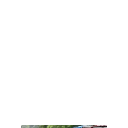
হবে না। স্থানীয়ভাবে বিক্ষিপ্ত বা হালকা বৃষ্টি হতে পারে।
পাশাপাশি রাজ্যে বর্ষা ঢুকতে এখনও বেশ কিছুটা সময় লাগবে।
আন্দামান নিকোবরে বর্ষা আগেভাগে প্রবেশ করলেও কেরলে
ঢুকতে দেরি হবে। আবহাওয়া অফিসের অনুমান, ১৫ জুনের আগে
দক্ষিণবঙ্গে বর্ষার প্রবেশের সম্ভাবনা নেই।