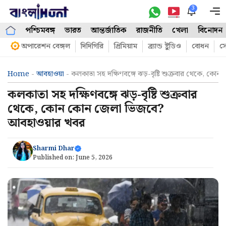
Skip
3
M
to
পশ্চিমবঙ্গ
ভারত
আন্তর্জাতিক
রাজনীতি
খেলা
বিনোদন
content
অপারেশন বেঙ্গল
দিদিগিরি
প্রিমিয়াম
ব্র্যান্ড ষ্টুডিও
বোধন
সো
Home
-
আবহাওয়া
-
কলকাতা সহ দক্ষিণবঙ্গে ঝড়-বৃষ্টি শুক্রবার থেকে, 
কলকাতা সহ দক্ষিণবঙ্গে ঝড়-বৃষ্টি শুক্রবার
থেকে, কোন কোন জেলা ভিজবে?
আবহাওয়ার খবর
Sharmi Dhar
Published on:
June 5, 2026