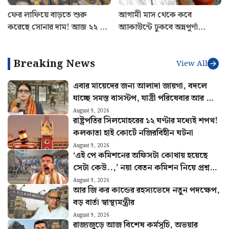
বিদেশ ভ্রমণের ক্ষেত্রে কতটা
রাজ্যজুড়ে বিশেষ কর্মসূচি,
পিছিয়ে ভারতীয়রা? সবথেকে
১৩-১৪ অগস্ট নিয়ে নবান্নের বড়
এগিয়ে কারা? সামনে এল
নির্দেশ
চমকপ্রদ তথ্য
ফের লাফিয়ে বাড়তে শুরু
আগামী মাস থেকে কবে
করেছে সোনার দাম! আজ ২২ ও
অ্যাকাউন্টে ঢুকবে অন্নপূর্ণা
২৪ ক্যারেটের লেটেস্ট রেট জেনে
যোজনার টাকা? বড় ঘোষণা
নিন
মুখ্যমন্ত্রীর
Breaking News
View All
এবার মায়েদের জন্য আলাদা জায়গা, বদলে
যাচ্ছে সমস্ত বাসস্টপ, যাত্রী পরিষেবার আর কী
কী পরিবর্তন?
August 9, 2026
রাষ্ট্রপতির সিলমোহরের ১২ ঘণ্টার মধ্যেই শপথ!
কলকাতা হাই কোর্টে নজিরবিহীন ঘটনা