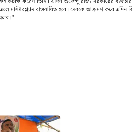
স্থগিত রাখা হল SIR, কি বলছে কমিশন?
ীর (Suvendu Adhikari) এই তীব্র আক্রমণ শুধু মুখ্যমন্
 SIR প্রক্রিয়া, অনুপ্রবেশ, বন্যা ও মাস্টারপ্ল্যান, সব ইস্যু
ী লড়াইয়ের আগাম সুর বেঁধেছেন এদিন। এখন দেখার, এই চ্যালেঞ