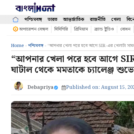
Skip
to
content
পশ্চিমবঙ্গ
ভারত
আন্তর্জাতিক
রাজনীতি
খেলা
বিন
অপারেশন বেঙ্গল
দিদিগিরি
প্রিমিয়াম
ব্র্যান্ড ষ্টুডিও
বোধন
Home
-
পশ্চিমবঙ্গ
-
“আপনার খেলা পরে হবে আগে SIR-এর খেলাটা সামলান”,
“আপনার খেলা পরে হবে আগে SIR-এ
ঘাটাল থেকে মমতাকে চ্যালেঞ্জ শুভেন
Debapriya
Published on:
August 15, 20