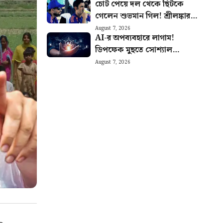
চোট পেয়ে দল থেকে ছিটকে
গেলেন শুভমান গিল! শ্রীলঙ্কার
বিরুদ্ধে সিরিজ শুরুর আগে মাঠে
August 7, 2026
AI-র অপব্যবহারে লাগাম!
নেমে চাপে ভারত
ডিপফেক মুছতে সোশ্যাল
মিডিয়াকে ৩ ঘণ্টার সময়সীমা বেঁধে
August 7, 2026
দিল কেন্দ্র