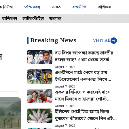
ক নিউজ
পশ্চিমবঙ্গ
ভারত
রাজনীতি
রাশিফল
রাশিফল
লাইফস্টাইল
অন্যান্য
Breaking News
View All
বড় বিপদ অপেক্ষা করছে ভারতীয়
ে
দলের জন্য! এখন থেকে সতর্ক না
হলে ফল ভুগবেন গম্ভীররা
August 7, 2026
একইদিনে মাঠে নেমে বড় জয়
ইস্টবেঙ্গলের! কলকাতা লিগে
আবারও ধাক্কা মোহনবাগানের
August 7, 2026
একবার বিনিয়োগ করলেই মাসে
মাসে মিলবে ৬ হাজার! পোস্ট
অফিসের এই বাম্পার স্কিমের হিসাব
August 7, 2026
ইলিশের পেটে ডিম আছে কিনা
বুঝুন
বুঝবেন কীভাবে? জেনে নিন এই
ট্রিকস
August 7, 2026