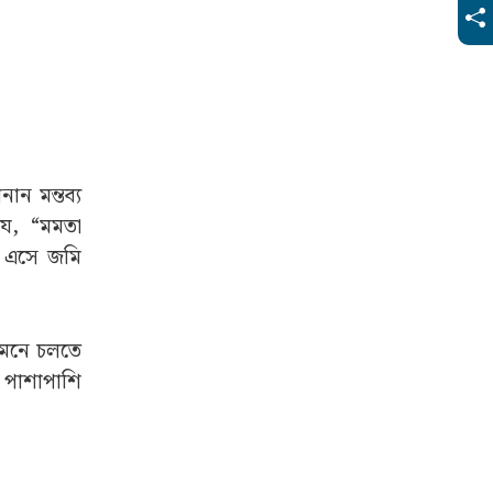
মেনে চলতে
র পাশাপাশি