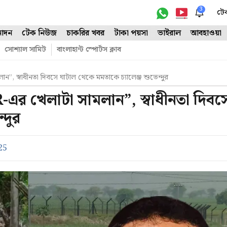
3
টে
োদন
টেক নিউজ
চাকরির খবর
টাকা পয়সা
ভাইরাল
আবহাওয়া
সোশ্যাল সামিট
বাংলাহান্ট স্পোর্টস ক্লাব
 স্বাধীনতা দিবসে ঘাটাল থেকে মমতাকে চ্যালেঞ্জ শুভেন্দুর
র খেলাটা সামলান”, স্বাধীনতা দিবস
্দুর
25