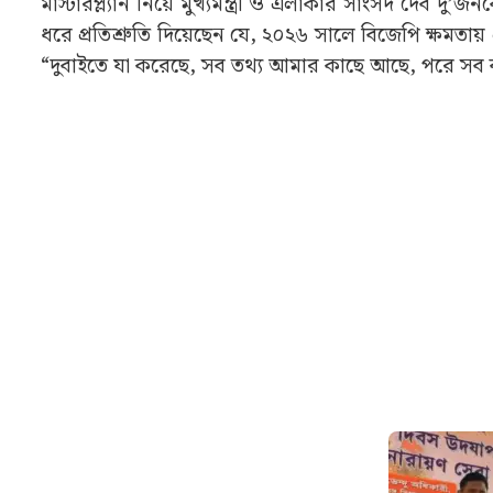
আরও পড়ুনঃ
কোথায় গেল বুথের পুরনো রেকর্ড? বাংলায় 
স্বাধীনতা দিবসের দিন ঘাটাল থেকে শুভেন্দু অধিকার
বন্দ্যোপাধ্যায়কেই নয়, পুরো রাজ্য রাজনীতির সরগরম করেছে।
সামনে এনে বিরোধী দলনেতা কার্যত ২০২৬ সালের নির্বাচন
কীভাবে দেয় শাসক শিবির।