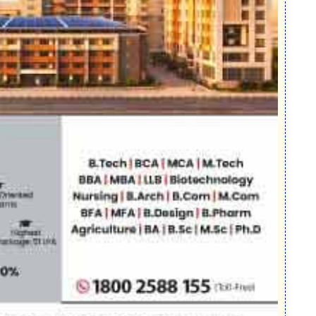
Adhikari)
Suvendu Adhikari) কেন্দ্র ও রাজ্যের ভূমিকা তুলনা করে নান
োধী বার্তার সঙ্গে সুর মিলিয়ে এদিন শুভেন্দু অভিযোগ করেন 
। ফলে বাংলাদেশ থেকে রোহিঙ্গা ও বাংলাদেশি মুসলমানরা রাজ্