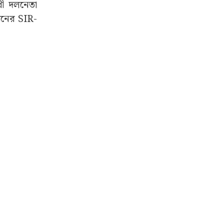
োধী দলনেতা
িশনের SIR-