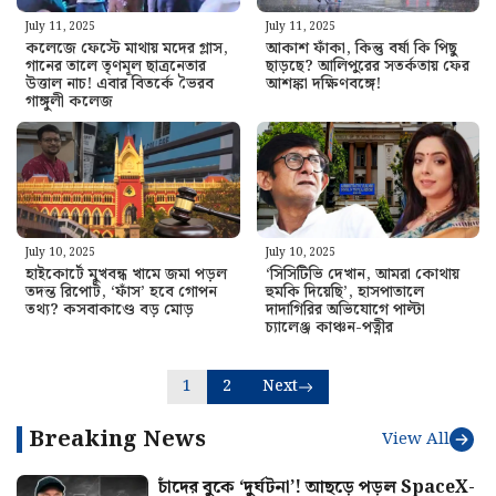
July 11, 2025
July 11, 2025
কলেজে ফেস্টে মাথায় মদের গ্লাস,
আকাশ ফাঁকা, কিন্তু বর্ষা কি পিছু
গানের তালে তৃণমূল ছাত্রনেতার
ছাড়ছে? আলিপুরের সতর্কতায় ফের
উত্তাল নাচ! এবার বিতর্কে ভৈরব
আশঙ্কা দক্ষিণবঙ্গে!
গাঙ্গুলী কলেজ
July 10, 2025
July 10, 2025
হাইকোর্টে মুখবন্ধ খামে জমা পড়ল
‘সিসিটিভি দেখান, আমরা কোথায়
তদন্ত রিপোর্ট, ‘ফাঁস’ হবে গোপন
হুমকি দিয়েছি’, হাসপাতালে
তথ্য? কসবাকাণ্ডে বড় মোড়
দাদাগিরির অভিযোগে পাল্টা
চ্যালেঞ্জ কাঞ্চন-পত্নীর
1
2
Next
Breaking News
View All
চাঁদের বুকে ‘দুর্ঘটনা’! আছড়ে পড়ল SpaceX-