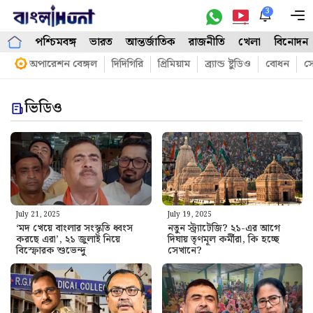
Skip
3
M
to
পশ্চিমবঙ্গ
ভারত
আন্তর্জাতিক
রাজনীতি
খেলা
বিনোদন
content
অপারেশন বেঙ্গল
দিদিগিরি
প্রিমিয়াম
ব্র্যান্ড ষ্টুডিও
বোধন
সো
ভিডিও
July 21, 2025
July 19, 2025
‘মদ খেয়ে বাংলার সংস্কৃতি ধ্বংস
নতুন স্ট্র্যাটেজি? ২১-এর আগে
করছে এরা’, ২১ জুলাই নিয়ে
দিঘায় তৃণমূল কর্মীরা, কি হচ্ছে
বিস্ফোরক শুভেন্দু
সেখানে?