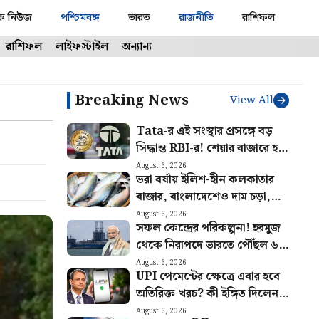
ক নিউজ
পশ্চিমবঙ্গ
ভারত
রাজনীতি
রাশিফল
রাশিফল
লাইফস্টাইল
অন্যান্য
Breaking News
View All
Tata-র এই সংস্থার প্রসঙ্গে বড়
সিদ্ধান্ত RBI-র! শেয়ার বাজারে হবে
লিস্টিং?
August 6, 2026
ভরা বর্ষায় ইলিশ-হীন কলকাতার
বাজার, বাংলাদেশেও দাম চড়া,
কিন্তু কেন?
August 6, 2026
সফল কেন্দ্রের পরিকল্পনা! হরমুজ
থেকে নিরাপদে ভারতে পৌঁছল ৬০
জাহাজ, ফিরলেন ৩,৯৭২ জন
August 6, 2026
UPI পেমেন্টের ক্ষেত্রে এবার হবে
নাবিক
অতিরিক্ত খরচ? কী ইঙ্গিত দিলেন
RBI গভর্নর?
August 6, 2026