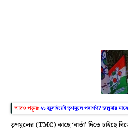
আরও পড়ুনঃ
২১ জুলাইয়েই তৃণমূলে পদার্পণ? জল্পনার ম
তৃণমূলের (TMC) কাছে ‘বার্তা’ দিতে চাইছে ব