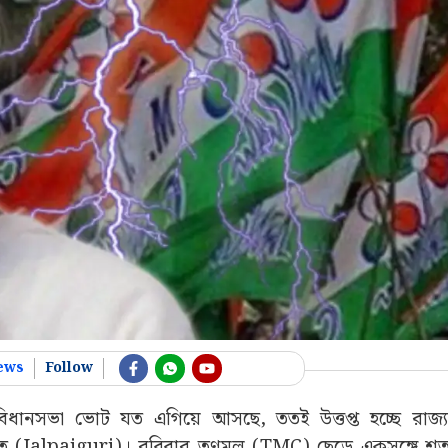
ews
Follow
বিধানসভা ভোট যত এগিয়ে আসছে, ততই উত্তপ্ত হচ্ছে রাজ্
 (Jalpaiguri)। রবিবার তৃণমূল (TMC) ছেড়ে একসঙ্গে শতা