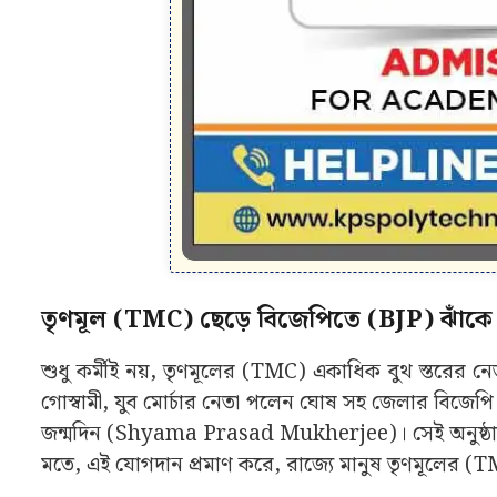
তৃণমূল (TMC) ছেড়ে বিজেপিতে (BJP) ঝাঁক
শুধু কর্মীই নয়, তৃণমূলের (TMC) একাধিক বুথ স্তরের ন
গোস্বামী, যুব মোর্চার নেতা পলেন ঘোষ সহ জেলার বিজেপি 
জন্মদিন (Shyama Prasad Mukherjee)। সেই অনুষ্ঠা
মতে, এই যোগদান প্রমাণ করে, রাজ্যে মানুষ তৃণমূলের (T