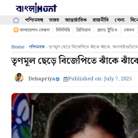
Skip
to
content
পশ্চিমবঙ্গ
ভারত
আন্তর্জাতিক
রাজনীতি
খেলা
বিন
অপারেশন বেঙ্গল
দিদিগিরি
প্রিমিয়াম
ব্র্যান্ড ষ্টুডিও
বোধন
Home
-
পশ্চিমবঙ্গ
-
তৃণমূল ছেড়ে বিজেপিতে ঝাঁকে ঝাঁকে, জলপাইগুড়
তৃণমূল ছেড়ে বিজেপিতে ঝাঁকে ঝ
Debapriya
Published on:
July 7, 2025