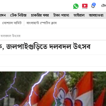
3
টে
োদন
টেক নিউজ
চাকরির খবর
টাকা পয়সা
ভাইরাল
আবহাওয়া
সোশ্যাল সামিট
বাংলাহান্ট স্পোর্টস ক্লাব
িতে দলবদল উৎসব
াঁকে, জলপাইগুড়িতে দলবদল উৎসব