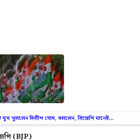
াঝে মুখ খুললেন দিলীপ ঘোষ, বললেন, বিজেপি মানেই…
িজেপি (BJP)