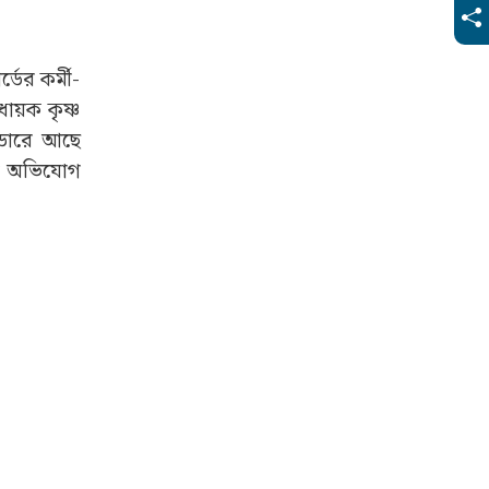
ডের কর্মী-
ধায়ক কৃষ্ণ
েডারে আছে
োর অভিযোগ