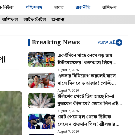
ক নিউজ
পশ্চিমবঙ্গ
ভারত
রাজনীতি
রাশিফল
রাশিফল
লাইফস্টাইল
অন্যান্য
Breaking News
View All
একইদিনে মাঠে নেমে বড় জয়
ণা
ইস্টবেঙ্গলের! কলকাতা লিগে
আবারও ধাক্কা মোহনবাগানের
August 7, 2026
একবার বিনিয়োগ করলেই মাসে
মাসে মিলবে ৬ হাজার! পোস্ট
অফিসের এই বাম্পার স্কিমের হিসাব
August 7, 2026
ইলিশের পেটে ডিম আছে কিনা
বুঝুন
বুঝবেন কীভাবে? জেনে নিন এই
ট্রিকস
August 7, 2026
চোট পেয়ে দল থেকে ছিটকে
গেলেন শুভমান গিল! শ্রীলঙ্কার
বিরুদ্ধে সিরিজ শুরুর আগে মাঠে
August 7, 2026