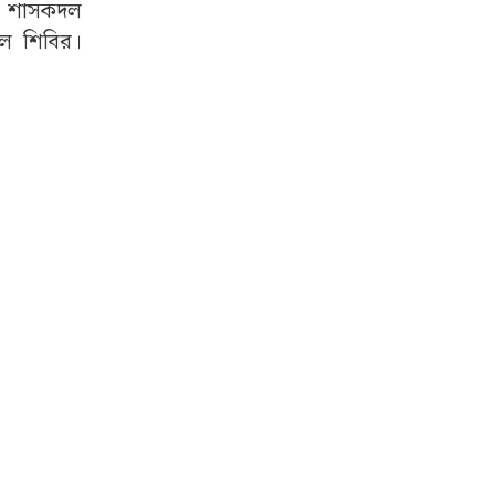
তন শাসকদল
ল শিবির।