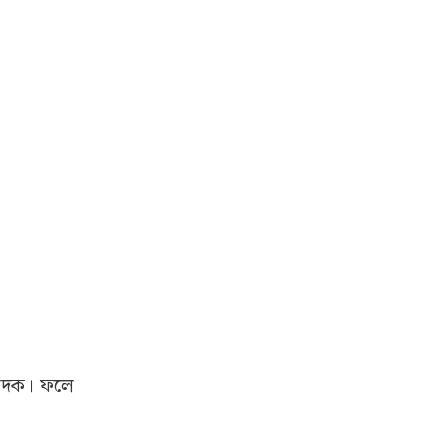
্পাদক। ফলে