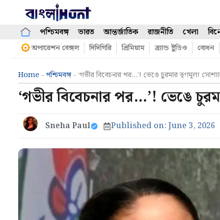
Skip
to
content
পশ্চিমবঙ্গ
ভারত
আন্তর্জাতিক
রাজনীতি
খেলা
বিন
অপারেশন বেঙ্গল
দিদিগিরি
প্রিমিয়াম
ব্র্যান্ড ষ্টুডিও
বোধন
Home
-
পশ্চিমবঙ্গ
-
‘গভীর বিবেচনার পর…’! ভেঙে চুরমার তৃণমূল! সোশ্য
‘গভীর বিবেচনার পর…’! ভেঙে চুরম
Sneha Paul
Published on:
June 3, 2026