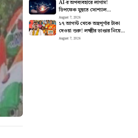
AI-র অপব্যবহারে লাগাম!
নেমে চাপে ভারত
ডিপফেক মুছতে সোশ্যাল
মিডিয়াকে ৩ ঘণ্টার সময়সীমা বেঁধে
August 7, 2026
১৭ আগস্ট থেকে অন্নপূর্ণার টাকা
দিল কেন্দ্র
দেওয়া শুরু! লক্ষ্মীর ভাণ্ডার নিয়েও
বড় ঘোষণা মুখ্যমন্ত্রীর
August 7, 2026