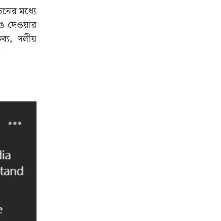
াচনের মধ্যে
ঙে দেওয়ার
ব্য, দলীয়
।