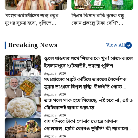
‘বঙ্গের কর্মচারীদের জন্য নতুন
পিএম কিষাণ নাকি কৃষক বন্ধু,
যুগের সূচনা হবে’, খুশিতে
কোন প্রকল্পে টাকা বেশি?
আত্মহারা সরকারি কর্মচারীরা
কোনটায় বেশি সুবিধা জানুন
Breaking News
View All
স্কুলে যাওয়ার পথে শিক্ষককে খুন! সাতসকালে
ইসলামপুরে শুটআউট, তদন্তে পুলিশ
August 8, 2026
মধ্যপ্রাচ্যের সঙ্কট কাটিয়ে ভারতের বৈদেশিক
মুদ্রার ভাণ্ডারে বিপুল বৃদ্ধি! ঊর্ধ্বগতি গোল্ড
রিজার্ভেও
August 8, 2026
ভাত গলে পাক হয়ে গিয়েছে, নষ্ট হবে না, এই ৩
টোটকাতেই বানান ঝরঝরে
August 8, 2026
রাম মন্দিরে টাকা গোনার ক্ষেত্রে সামান্য
গোলমাল, হয়নি কোনও দুর্নীতি! কী জানানো
হল অডিট রিপোর্টে?
August 8, 2026