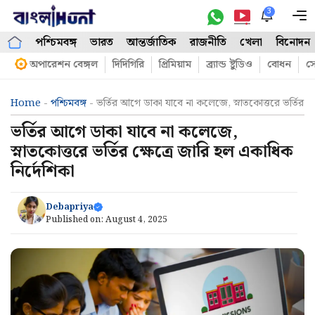
Skip
3
M
to
পশ্চিমবঙ্গ
ভারত
আন্তর্জাতিক
রাজনীতি
খেলা
বিনোদন
content
অপারেশন বেঙ্গল
দিদিগিরি
প্রিমিয়াম
ব্র্যান্ড ষ্টুডিও
বোধন
সো
Home
-
পশ্চিমবঙ্গ
-
ভর্তির আগে ডাকা যাবে না কলেজে, স্নাতকোত্তরে ভর্তির ক্
ভর্তির আগে ডাকা যাবে না কলেজে,
স্নাতকোত্তরে ভর্তির ক্ষেত্রে জারি হল একাধিক
নির্দেশিকা
Debapriya
Published on:
August 4, 2025