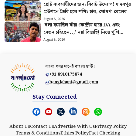
ছোট ব্যবসায়ীদের জন্য বিরাট উদ্যোগ! যাদবপুর
স্টেশনে তৈরি হবে শপিং হাব, ঘোষণা রেলের
August 8, 2026
‘বলা হয়েছিল যাঁরা কেন্দ্রীয় হারে DA এবং
বেতন চাইছেন..,’ নয়া বিজ্ঞপ্তি নিয়ে খুশি
সংগ্রামী যৌথ মঞ্চ
August 8, 2026
বাংলা খবর মানেই
বাংলা হান্ট!
+91 8910175874
banglahunt@gmail.com
Stay Connected
About Us
Contact Us
Advertise With Us
Privacy Policy
Terms & Conditions
Ethics Policy
Fact Checking