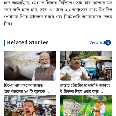
হবে অনলাইনে, মেধা তালিকার ভিত্তিতে। তাই যারা স্নাতকোত্তর
স্তরে ভর্তি হতে চান, তারা ৮ থেকে ২০ আগস্টের মধ্যে নির্ধারিত
পোর্টালে গিয়ে আবেদন করুন এবং নিয়মগুলি ভালোভাবে জেনে
নিন।
Related Stories
View All
চিনের নাম বদলের জবাব!
রাস্তায় টোটোর দাপাদাপি অতীত!
অরুণাচলের ২৭ টি স্থানকে
ই-রিকশা নিয়ে এবার কড়া
সরকারি মানচিত্রে অন্তর্ভুক্ত করল
পদক্ষেপ পরিবহণ দফতরের
ভারত