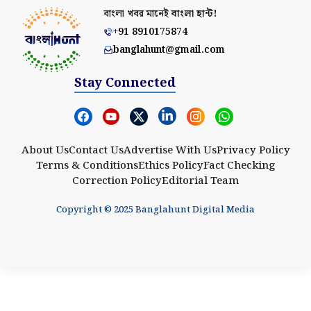
বাংলা খবর মানেই
বাংলা হান্ট!
+91 8910175874
banglahunt@gmail.com
Stay Connected
About Us
Contact Us
Advertise With Us
Privacy Policy
Terms & Conditions
Ethics Policy
Fact Checking
Correction Policy
Editorial Team
Copyright © 2025 Banglahunt Digital Media