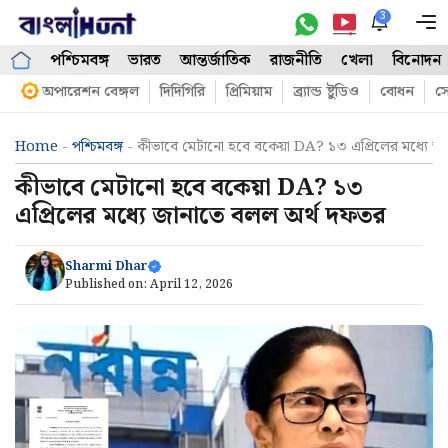
Skip
3
M
to
পশ্চিমবঙ্গ
ভারত
আন্তর্জাতিক
রাজনীতি
খেলা
বিনোদন
content
অপারেশন বেঙ্গল
দিদিগিরি
প্রিমিয়াম
ব্র্যান্ড ষ্টুডিও
বোধন
সো
Home
-
পশ্চিমবঙ্গ
-
কীভাবে মেটানো হবে বকেয়া DA? ১৩ এপ্রিলের মধ্যে জ
কীভাবে মেটানো হবে বকেয়া DA? ১৩
এপ্রিলের মধ্যে জানাতে বলল অর্থ দফতর
Sharmi Dhar
Published on:
April 12, 2026