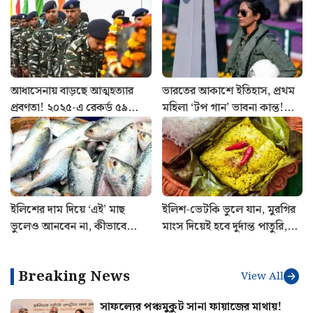
আধাসেনায় বাড়ছে আত্মহত্যার
ভারতের আকাশে ইতিহাস, প্রথম
প্রবণতা! ২০২৫-এ রেকর্ড ৫৯
মহিলা ‘টপ গান’ ভাবনা কান্ত!
CRPF জওয়ানের মৃত্যু, প্রকাশ্যে
যুদ্ধকৌশলে নতুন মাইলফলক
রিপোর্ট
বায়ুসেনার
ইলিশের দাম দিয়ে ‘এই’ মাছ
ইলিশ-ভেটকি ভুলে যান, মুরগির
ভুলেও আনবেন না, কীভাবে
মাংস দিয়েই হবে দুর্দান্ত পাতুরি,
বুঝবেন ফারাক?
রইল রেসিপি
Breaking News
View All
সাফল্যের পঞ্চমুকুট সানা ফায়াজের মাথায়!