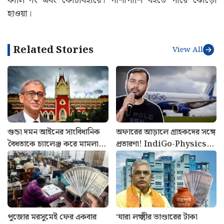
কালিম্পং এবং কোচবিহারে। পাশাপাশি বইতে পারে ঝোড়ো
হাওয়া।
Related Stories
View All
গুন্ডা দমন আইনের সাংবিধানিক
অফারের আড়ালে গ্রাহকদের সঙ্গে
বৈধতাকে চ্যালেঞ্জ করে মামলা!
প্রতারণা! IndiGo-Physics
খারিজ করে দিল হাইকোর্ট
Wallah সহ ৯ টি সংস্থাকে
জরিমানা কেন্দ্রের
পুজোর মরসুমেই ফের একবার
‘যারা লক্ষ্মীর ভাণ্ডারের টাকা