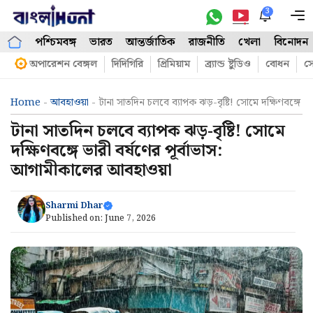
Skip
3
M
to
পশ্চিমবঙ্গ
ভারত
আন্তর্জাতিক
রাজনীতি
খেলা
বিনোদন
content
অপারেশন বেঙ্গল
দিদিগিরি
প্রিমিয়াম
ব্র্যান্ড ষ্টুডিও
বোধন
সো
Home
-
আবহাওয়া
-
টানা সাতদিন চলবে ব্যাপক ঝড়-বৃষ্টি! সোমে দক্ষিণবঙ্গে 
টানা সাতদিন চলবে ব্যাপক ঝড়-বৃষ্টি! সোমে
দক্ষিণবঙ্গে ভারী বর্ষণের পূর্বাভাস:
আগামীকালের আবহাওয়া
Sharmi Dhar
Published on:
June 7, 2026