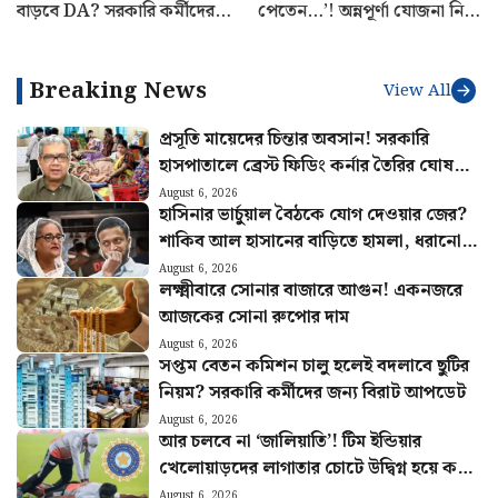
বাড়বে DA? সরকারি কর্মীদের
পেতেন…’! অন্নপূর্ণা যোজনা নিয়ে
জন্য বিরাট আপডেট
বড় আপডেট দিলেন মন্ত্রী দিলীপ
Breaking News
View All
প্রসূতি মায়েদের চিন্তার অবসান! সরকারি
হাসপাতালে ব্রেস্ট ফিডিং কর্নার তৈরির ঘোষণা
স্বাস্থ্যমন্ত্রীর
August 6, 2026
হাসিনার ভার্চুয়াল বৈঠকে যোগ দেওয়ার জের?
শাকিব আল হাসানের বাড়িতে হামলা, ধরানো
হল আগুন
August 6, 2026
লক্ষ্মীবারে সোনার বাজারে আগুন! একনজরে
আজকের সোনা রুপোর দাম
August 6, 2026
সপ্তম বেতন কমিশন চালু হলেই বদলাবে ছুটির
নিয়ম? সরকারি কর্মীদের জন্য বিরাট আপডেট
August 6, 2026
আর চলবে না ‘জালিয়াতি’! টিম ইন্ডিয়ার
খেলোয়াড়দের লাগাতার চোটে উদ্বিগ্ন হয়ে কড়া
পদক্ষেপ BCCI-র
August 6, 2026