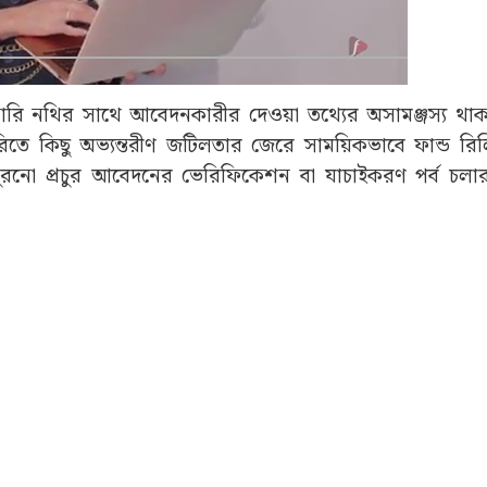
Advertisement
রি নথির সাথে আবেদনকারীর দেওয়া তথ্যের অসামঞ্জস্য থা
ারিতে কিছু অভ্যন্তরীণ জটিলতার জেরে সাময়িকভাবে ফান্ড র