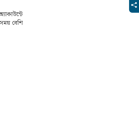
রি হচ্ছে?
টাকা পেয়ে
্যাকাউন্টে
 সময় বেশি