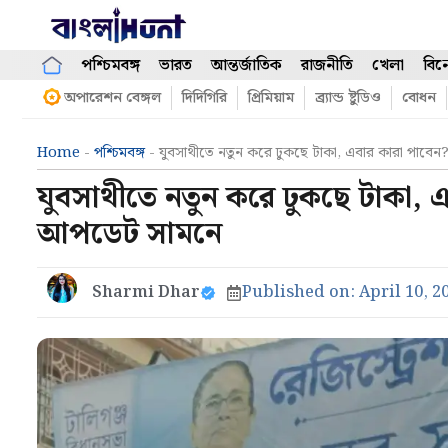
Skip
to
content
পশ্চিমবঙ্গ
ভারত
আন্তর্জাতিক
রাজনীতি
খেলা
বিন
অপারেশন বেঙ্গল
দিদিগিরি
প্রিমিয়াম
ব্র্যান্ড ষ্টুডিও
বোধন
Home
-
পশ্চিমবঙ্গ
-
যুবসাথীতে নতুন করে ঢুকছে টাকা, এবার কারা পাবে
যুবসাথীতে নতুন করে ঢুকছে টাকা, 
আপডেট সামনে
Sharmi Dhar
Published on:
April 10, 2