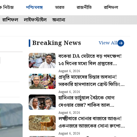
ক নিউজ
পশ্চিমবঙ্গ
ভারত
রাজনীতি
রাশিফল
রাশিফল
লাইফস্টাইল
অন্যান্য
Breaking News
View All
বকেয়া DA মেটাতে বড় পদক্ষেপ!
া
১৫ দিনের মধ্যে বিল প্রস্তুতের
নির্দেশ অর্থ দপ্তরের
August 6, 2026
প্রসূতি মায়েদের চিন্তার অবসান!
সরকারি হাসপাতালে ব্রেস্ট ফিডিং
কর্নার তৈরির ঘোষণা স্বাস্থ্যমন্ত্রীর
August 6, 2026
হাসিনার ভার্চুয়াল বৈঠকে যোগ
দেওয়ার জের? শাকিব আল
হাসানের বাড়িতে হামলা, ধরানো হল
August 6, 2026
লক্ষ্মীবারে সোনার বাজারে আগুন!
আগুন
একনজরে আজকের সোনা রুপোর
দাম
August 6, 2026