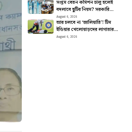
সপ্তম বেতন কমিশন চালু হলেই
বদলাবে ছুটির নিয়ম? সরকারি
কর্মীদের জন্য বিরাট আপডেট
August 6, 2026
আর চলবে না ‘জালিয়াতি’! টিম
ইন্ডিয়ার খেলোয়াড়দের লাগাতার
চোটে উদ্বিগ্ন হয়ে কড়া পদক্ষেপ
August 6, 2026
BCCI-র