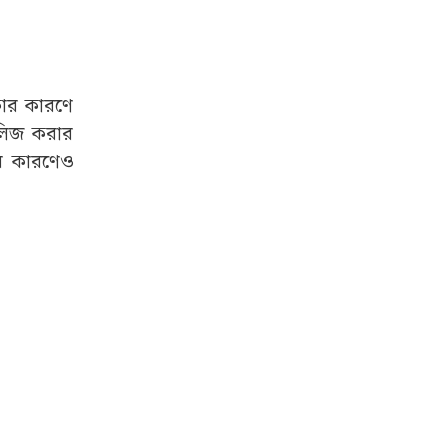
কার কারণে
িলিজ করার