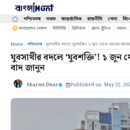
Skip
to
content
পশ্চিমবঙ্গ
ভারত
আন্তর্জাতিক
রাজনীতি
খেলা
বিন
অপারেশন বেঙ্গল
দিদিগিরি
প্রিমিয়াম
ব্র্যান্ড ষ্টুডিও
বোধন
Home
-
পশ্চিমবঙ্গ
-
যুবসাথীর বদলে ‘যুবশক্তি’! ১ জুন থেকে কাদের অ্যা
যুবসাথীর বদলে ‘যুবশক্তি’! ১ জুন 
বাদ জানুন
Sharmi Dhar
Published on:
May 22, 20