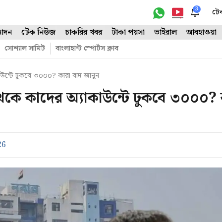
3
টে
োদন
টেক নিউজ
চাকরির খবর
টাকা পয়সা
ভাইরাল
আবহাওয়া
সোশ্যাল সামিট
বাংলাহান্ট স্পোর্টস ক্লাব
কাউন্টে ঢুকবে ৩০০০? কারা বাদ জানুন
থেকে কাদের অ্যাকাউন্টে ঢুকবে ৩০০০? 
26