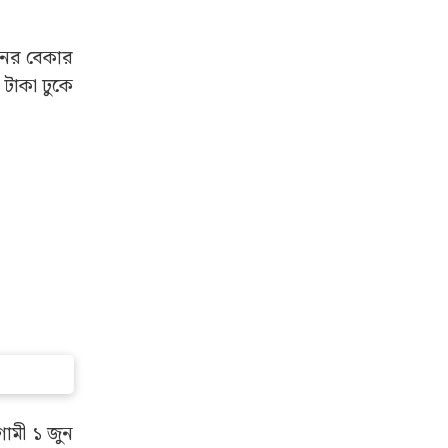
নের বেকার
 টাকা ঢুকে