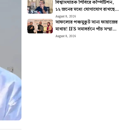
বিশ্বাসঘাতক শিবিরে কম্পিটিশন,
১২ জনের মধ্যে যোগাযোগ রাখছে ৭
জন, বিস্ফোরক দাবি কুণালের
August 8, 2026
সাফল্যের পঞ্চমুকুট সানা ফায়াজের
মাথায়! IFS সমাবর্তনে পাঁচ সম্মানে
ভূষিত কাশ্মীরি কন্যা
August 8, 2026