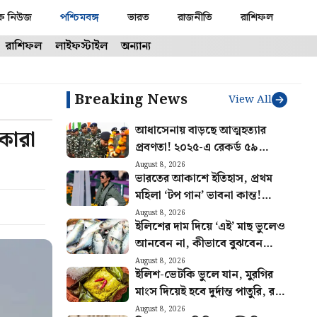
ক নিউজ
পশ্চিমবঙ্গ
ভারত
রাজনীতি
রাশিফল
রাশিফল
লাইফস্টাইল
অন্যান্য
Breaking News
View All
আধাসেনায় বাড়ছে আত্মহত্যার
কারা
প্রবণতা! ২০২৫-এ রেকর্ড ৫৯
CRPF জওয়ানের মৃত্যু, প্রকাশ্যে
August 8, 2026
ভারতের আকাশে ইতিহাস, প্রথম
রিপোর্ট
মহিলা ‘টপ গান’ ভাবনা কান্ত!
যুদ্ধকৌশলে নতুন মাইলফলক
August 8, 2026
ইলিশের দাম দিয়ে ‘এই’ মাছ ভুলেও
বায়ুসেনার
আনবেন না, কীভাবে বুঝবেন
ফারাক?
August 8, 2026
ইলিশ-ভেটকি ভুলে যান, মুরগির
মাংস দিয়েই হবে দুর্দান্ত পাতুরি, রইল
রেসিপি
August 8, 2026