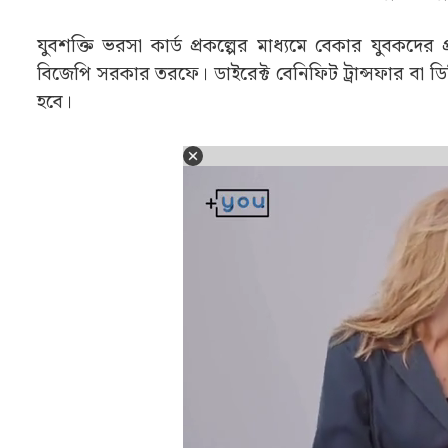
যুবসাথীর বদলে এবার যুবশক্তি | Yuva Sha
তৃণমূল সরকার ক্ষমতাচ্যুত হতে যুবসাথী প্রকল্পের ভবিষ্য
ডবল হবে ভাতা। এবার সেই প্রতিশ্রুতি পূরণে উদ্যোগী স
এই যোজনার আওতায় আর্থিক সহায়তা প্রদান। চালু হচ্ছে যুবশ
যুবশক্তি ভরসা কার্ড প্রকল্পের মাধ্যমে বেকার যুবকদের 
বিজেপি সরকার তরফে। ডাইরেক্ট বেনিফিট ট্রান্সফার বা ড
হবে।