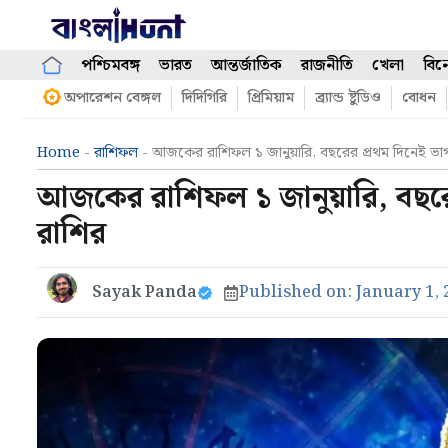
Skip
to
content
পশ্চিমবঙ্গ
ভারত
আন্তর্জাতিক
রাজনীতি
খেলা
বিন
অপারেশন বেঙ্গল
দিদিগিরি
প্রিমিয়াম
ব্র্যান্ড ষ্টুডিও
বোধন
Home
-
রাশিফল
-
আজকের রাশিফল ১ জানুয়ারি, বছরের প্রথম দিনেই ভাগ্য
আজকের রাশিফল ১ জানুয়ারি, বছরের 
রাশির
Sayak Panda
Published on:
January 1, 