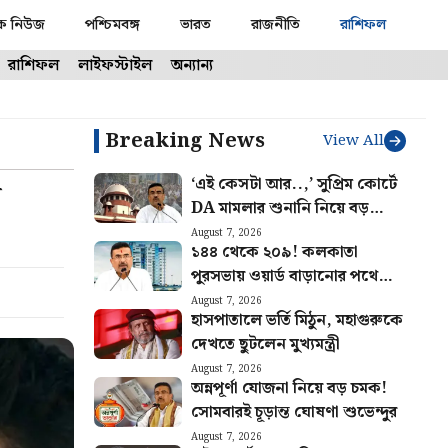
ক নিউজ
পশ্চিমবঙ্গ
ভারত
রাজনীতি
রাশিফল
রাশিফল
লাইফস্টাইল
অন্যান্য
Breaking News
View All
‘এই কেসটা আর..,’ সুপ্রিম কোর্টে
র
DA মামলার শুনানি নিয়ে বড়
‘সুখবর’, খুশিতে সরকারি কর্মীরা
August 7, 2026
১৪৪ থেকে ২০৯! কলকাতা
পুরসভায় ওয়ার্ড বাড়ানোর পথে
রাজ্য
August 7, 2026
হাসপাতালে ভর্তি মিঠুন, মহাগুরুকে
দেখতে ছুটলেন মুখ্যমন্ত্রী
August 7, 2026
অন্নপূর্ণা যোজনা নিয়ে বড় চমক!
সোমবারই চূড়ান্ত ঘোষণা শুভেন্দুর
August 7, 2026