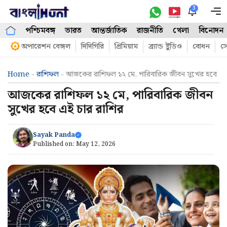
Skip
3
M
to
পশ্চিমবঙ্গ
ভারত
আন্তর্জাতিক
রাজনীতি
খেলা
বিনোদন
content
অপারেশন বেঙ্গল
দিদিগিরি
প্রিমিয়াম
ব্র্যান্ড ষ্টুডিও
বোধন
সো
Home
-
রাশিফল
-
আজকের রাশিফল ১২ মে, পারিবারিক জীবন সুখের হবে এই
আজকের রাশিফল ১২ মে, পারিবারিক জীবন
সুখের হবে এই চার রাশির
Sayak Panda
Published on:
May 12, 2026