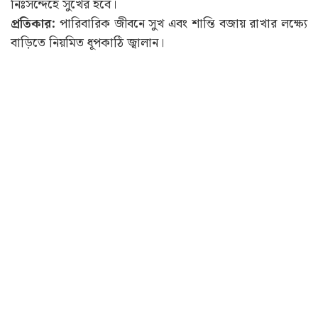
নিঃসন্দেহে সুখের হবে।
প্রতিকার:
পারিবারিক জীবনে সুখ এবং শান্তি বজায় রাখার লক্ষ্যে
বাড়িতে নিয়মিত ধূপকাঠি জ্বালান।