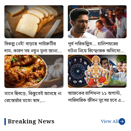
বিকল্প নেই! বাড়ছে পাউরুটির
পূর্ব পরিকল্পিত… হালিশহরের
দাম, কারণ সহ নতুন মূল্য জানাল
ঘটনা নিয়ে বিস্ফোরক অভিযোগ
বেকারি সংগঠন
আনলেন অভিষেক বন্দ্যোপাধ্যায়
আজকের রাশিফল ১১ অগাস্ট,
মাংস ছিবড়ে, কিছুতেই আসছে না
পারিবারিক জীবন সুখের হবে এই
রেস্তোরাঁর মতো স্বাদ,
চার রাশির
ম্যারিনেশনে এই ভুল করছেন না
তো?
Breaking News
View All