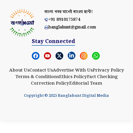
বাংলা খবর মানেই
বাংলা হান্ট!
+91 8910175874
banglahunt@gmail.com
Stay Connected
About Us
Contact Us
Advertise With Us
Privacy Policy
Terms & Conditions
Ethics Policy
Fact Checking
Correction Policy
Editorial Team
Copyright © 2025 Banglahunt Digital Media