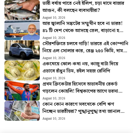
ভারী বর্ষায় পাতে নেই ইলিশ, চড়া দামে বাজার
আগুন, কী বলছেন ব্যবসায়ীরা?
August 10, 2026
আর জ্বালানি সঙ্কটের সম্মুখীন হবে না ভারত!
৪১ টি দেশ থেকে আসছে তেল, বাড়ানো হচ্ছে
ভাণ্ডার
August 10, 2026
সৌরশক্তিতে চলবে গাড়ি! ভারতে এই কোম্পানি
নিয়ে এল সোলার কার, রেঞ্জ ২৫০ কিমি, দাম
কত?
August 10, 2026
একঘেয়ে ঝোল-কষা নয়, কাজু বাটা দিয়ে
এভাবে রাঁধুন ডিম, রইল সহজ রেসিপি
August 10, 2026
প্রথম ক্রিকেটার হিসেবে অভাবনীয় রেকর্ড
গড়লেন কোহলি! বিশ্বকাপের আগে ভরসা
দিচ্ছেন ভারতীয় দলকে
August 10, 2026
কোন কোন কারণে সবথেকে বেশি ঋণ
নিচ্ছেন ভারতীয়রা? পুঙ্খানুপুঙ্খ তথ্য জানাল
সরকার
August 10, 2026