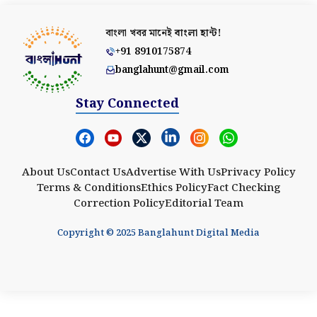
বাংলা খবর মানেই
বাংলা হান্ট!
+91 8910175874
banglahunt@gmail.com
Stay Connected
About Us
Contact Us
Advertise With Us
Privacy Policy
Terms & Conditions
Ethics Policy
Fact Checking
Correction Policy
Editorial Team
Copyright © 2025 Banglahunt Digital Media