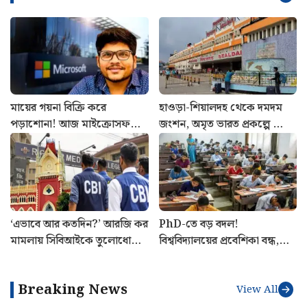
মায়ের গয়না বিক্রি করে
হাওড়া-শিয়ালদহ থেকে দমদম
পড়াশোনা! আজ মাইক্রোসফটে
জংশন, অমৃত ভারত প্রকল্পে ভোল
করছেন ১.৯ কোটির চাকরি,
বদলাতে চলেছে কোন কোন
চমকে দেবে মনুর কাহিনি
স্টেশনের?
‘এভাবে আর কতদিন?’ আরজি কর
PhD-তে বড় বদল!
মামলায় সিবিআইকে তুলোধোনা
বিশ্ববিদ্যালয়ের প্রবেশিকা বন্ধ,
হাইকোর্টের
নতুন নিয়মে সিলমোহর রাজ্যের
Breaking News
View All