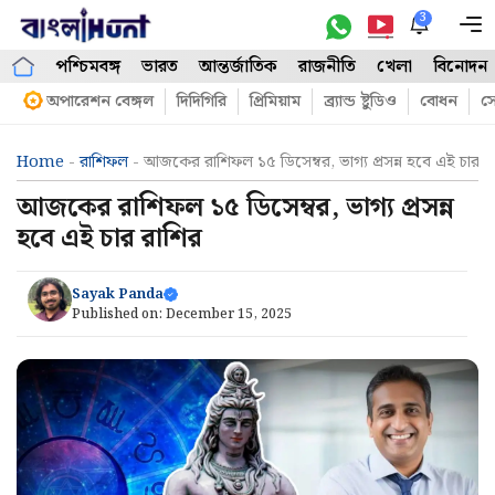
Skip
3
M
to
পশ্চিমবঙ্গ
ভারত
আন্তর্জাতিক
রাজনীতি
খেলা
বিনোদন
content
অপারেশন বেঙ্গল
দিদিগিরি
প্রিমিয়াম
ব্র্যান্ড ষ্টুডিও
বোধন
সো
Home
-
রাশিফল
-
আজকের রাশিফল ১৫ ডিসেম্বর, ভাগ্য প্রসন্ন হবে এই চার র
আজকের রাশিফল ১৫ ডিসেম্বর, ভাগ্য প্রসন্ন
হবে এই চার রাশির
Sayak Panda
Published on:
December 15, 2025