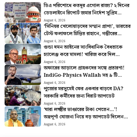
ডিএ পরিশোধে কতদূর এগোল রাজ্য? ২ দিনের
ডেডলাইনে রিপোর্ট জমার নির্দেশ সুপ্রিম
কোর্টের
August 6, 2026
‘সিনিয়র খেলোয়াড়দের সম্মান প্রাপ্য’, ভারতের
টেস্ট ফলাফলে চিন্তিত রাহানে, গম্ভীরের
উদ্দেশ্যে বিশেষ পরামর্শ
August 6, 2026
গুন্ডা দমন আইনের সাংবিধানিক বৈধতাকে
চ্যালেঞ্জ করে মামলা! খারিজ করে দিল
হাইকোর্ট
August 6, 2026
অফারের আড়ালে গ্রাহকদের সঙ্গে প্রতারণা!
IndiGo-Physics Wallah সহ ৯ টি
সংস্থাকে জরিমানা কেন্দ্রের
August 6, 2026
পুজোর মরসুমেই ফের একবার বাড়বে DA?
সরকারি কর্মীদের জন্য বিরাট আপডেট
August 6, 2026
‘যারা লক্ষ্মীর ভাণ্ডারের টাকা পেতেন…’!
অন্নপূর্ণা যোজনা নিয়ে বড় আপডেট দিলেন
মন্ত্রী দিলীপ
August 6, 2026