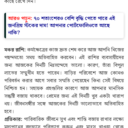
কাছে রেখে দিন।
আরও পড়ুন:
৭০ শতাংশেরও বেশি বৃদ্ধি পেতে পারে এই
জনপ্রিয় স্টকের দাম! আপনার পোর্টফোলিওতে আছে
নাকি?
মকর রাশি:
কর্মক্ষেত্রের কাজ দ্রুত শেষ করে আজ আপনি নিজের
পছন্দমতো সময় অতিবাহিত করবেন। এই রাশির ব্যবসায়ীদের
জন্য আজকের দিনটি নিঃসন্দেহে ভালো। কারণ, তাঁরা বিপুল
লাভের সম্মুখীন হতে পারেন। বাড়ির পরিবেশে আজ কোনও
পরিবর্তন করার আগে সবার সম্মতি পেয়েছেন কিনা সেই বিষয়ে
নিশ্চিত হন। সহায়ক গ্রহগুলির কারণে আজ আপনার মানসিক
সন্তুষ্টি বজায় থাকবে। প্রেমের জন্য এই দিনটি খুব একটা খারাপ
নয়। জীবনসঙ্গীর সঙ্গে আজকের দিনটি ভালোভাবে অতিবাহিত
হবে।
প্রতিকার:
পারিবারিক জীবনে সুখ এবং শান্তি বজায় রাখার লক্ষ্যে
মদ্যপানের বদভ্যাস পরিত্যাগ করুন এবং মাংস খাওয়া থেকে