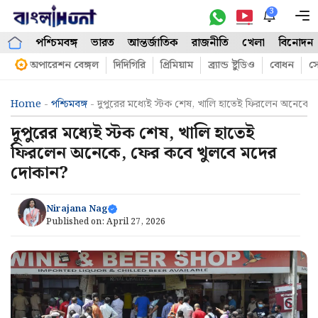
Skip
3
M
to
পশ্চিমবঙ্গ
ভারত
আন্তর্জাতিক
রাজনীতি
খেলা
বিনোদন
content
অপারেশন বেঙ্গল
দিদিগিরি
প্রিমিয়াম
ব্র্যান্ড ষ্টুডিও
বোধন
সো
Home
-
পশ্চিমবঙ্গ
-
দুপুরের মধ্যেই স্টক শেষ, খালি হাতেই ফিরলেন অনেকে
দুপুরের মধ্যেই স্টক শেষ, খালি হাতেই
ফিরলেন অনেকে, ফের কবে খুলবে মদের
দোকান?
Nirajana Nag
Published on:
April 27, 2026