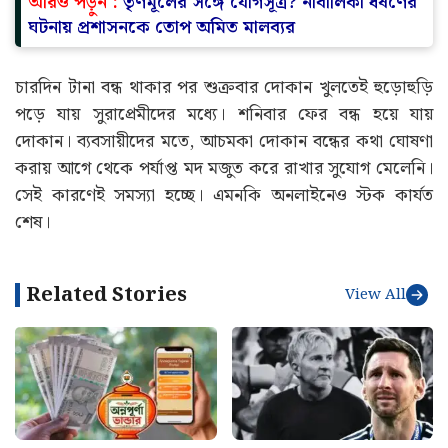
আরও পড়ুন :
তৃণমূলের সঙ্গে যোগসূত্র? নাবালিকা ধর্ষণের
ঘটনায় প্রশাসনকে তোপ অমিত মালব্যর
চারদিন টানা বন্ধ থাকার পর শুক্রবার দোকান খুলতেই হুড়োহুড়ি
পড়ে যায় সুরাপ্রেমীদের মধ্যে। শনিবার ফের বন্ধ হয়ে যায়
দোকান। ব্যবসায়ীদের মতে, আচমকা দোকান বন্ধের কথা ঘোষণা
করায় আগে থেকে পর্যাপ্ত মদ মজুত করে রাখার সুযোগ মেলেনি।
সেই কারণেই সমস্যা হচ্ছে। এমনকি অনলাইনেও স্টক কার্যত
শেষ।
Related Stories
View All