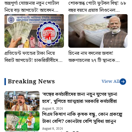
অন্নপূর্ণা যোজনার নতুন পোর্টাল
শোকস্তব্ধ গোটা ফুটবল বিশ্ব! ৬৮
নিয়ে বড় আপডেট! আবেদন
বছর বয়সে প্রয়াত লিওনেল
থেকে স্ট্যাটাস চেক কীভাবে
মেসির বাবা
জানুন
প্রভিডেন্ট ফান্ডের টাকা নিয়ে
চিনের নাম বদলের জবাব!
বিরাট আপডেট! চাকরিজীবীদের
অরুণাচলের ২৭ টি স্থানকে
বড় নিয়ম স্পষ্ট করল ইপিএফও
সরকারি মানচিত্রে অন্তর্ভুক্ত করল
ভারত
Breaking News
View All
‘বঙ্গের কর্মচারীদের জন্য নতুন যুগের সূচনা
হবে’, খুশিতে আত্মহারা সরকারি কর্মচারীরা
August 8, 2026
পিএম কিষাণ নাকি কৃষক বন্ধু, কোন প্রকল্পে
টাকা বেশি? কোনটায় বেশি সুবিধা জানুন
August 8, 2026