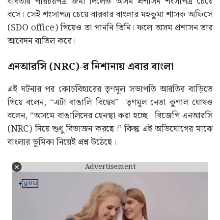
যাবতীয় পরিচয়পত্র জমা দিলেও অসম প্রশাসন শংসাপত্র চেয়ে
বসে। সেই শংসাপত্র চেয়ে বারবার বাংলার মহকুমা শাসক অফিসে
(SDO office) গিয়েও তা পাননি তিনি। ফলে অসম প্রশাসন তার
আবেদন বাতিল করে।
এনআরসি (NRC)-র নিশানায় এবার বাংলা
এই ঘটনার পর কোচবিহারের তৃণমূল সভাপতি আরতির বাড়িতে
গিয়ে বলেন, “এটা বাঙালি বিদ্বেষ”। তৃণমূল নেতা কুণাল ঘোষও
বলেন, “অসমে বাঙালিদের হেনস্থা করা হচ্ছে। বিজেপি এনআরসি
(NRC) দিয়ে শুধু বিভাজন করছে।” কিন্তু এই অভিযোগের মাঝে
বাংলার ভূমিকা নিয়েই প্রশ্ন উঠেছে।
Advertisement