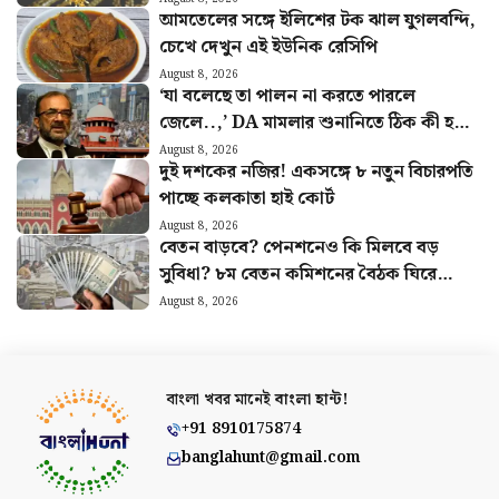
আমতেলের সঙ্গে ইলিশের টক ঝাল যুগলবন্দি,
চেখে দেখুন এই ইউনিক রেসিপি
August 8, 2026
‘যা বলেছে তা পালন না করতে পারলে
জেলে..,’ DA মামলার শুনানিতে ঠিক কী হল?
জানালেন আইনজীবী বিকাশ রঞ্জন
August 8, 2026
দুই দশকের নজির! একসঙ্গে ৮ নতুন বিচারপতি
পাচ্ছে কলকাতা হাই কোর্ট
August 8, 2026
বেতন বাড়বে? পেনশনেও কি মিলবে বড়
সুবিধা? ৮ম বেতন কমিশনের বৈঠক ঘিরে
বাড়ছে আশা
August 8, 2026
বাংলা খবর মানেই
বাংলা হান্ট!
+91 8910175874
banglahunt@gmail.com