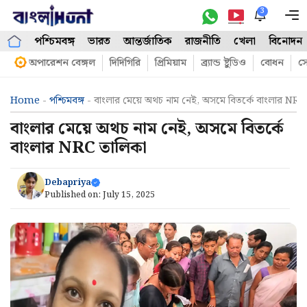
Skip
3
M
to
পশ্চিমবঙ্গ
ভারত
আন্তর্জাতিক
রাজনীতি
খেলা
বিনোদন
content
অপারেশন বেঙ্গল
দিদিগিরি
প্রিমিয়াম
ব্র্যান্ড ষ্টুডিও
বোধন
সো
Home
-
পশ্চিমবঙ্গ
-
বাংলার মেয়ে অথচ নাম নেই, অসমে বিতর্কে বাংলার NRC
বাংলার মেয়ে অথচ নাম নেই, অসমে বিতর্কে
বাংলার NRC তালিকা
Debapriya
Published on:
July 15, 2025