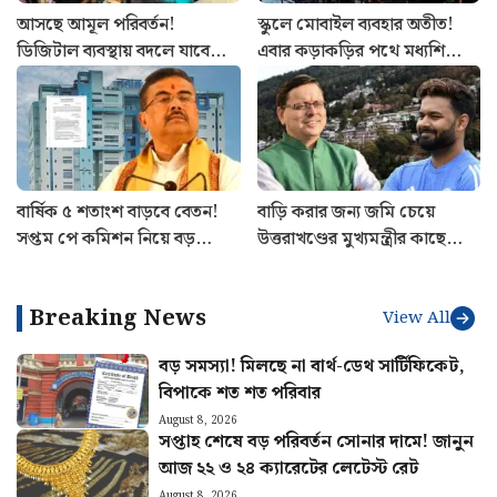
আসছে আমূল পরিবর্তন!
স্কুলে মোবাইল ব্যবহার অতীত!
ডিজিটাল ব্যবস্থায় বদলে যাবে
এবার কড়াকড়ির পথে মধ্যশিক্ষা
কলকাতা মেট্রোর স্টেশন
পর্ষদ, জারি বিজ্ঞপ্তি
পরিচালনা
বার্ষিক ৫ শতাংশ বাড়বে বেতন!
বাড়ি করার জন্য জমি চেয়ে
সপ্তম পে কমিশন নিয়ে বড়
উত্তরাখণ্ডের মুখ্যমন্ত্রীর কাছে
ঘোষণা, নয়া বিজ্ঞপ্তি জারি করল
অনুরোধ ঋষভ পন্থের! কী
নবান্ন
জানালেন পুষ্কর সিং ধামি?
Breaking News
View All
বড় সমস্যা! মিলছে না বার্থ-ডেথ সার্টিফিকেট,
বিপাকে শত শত পরিবার
August 8, 2026
সপ্তাহ শেষে বড় পরিবর্তন সোনার দামে! জানুন
আজ ২২ ও ২৪ ক্যারেটের লেটেস্ট রেট
August 8, 2026