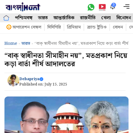
Skip
3
M
to
পশ্চিমবঙ্গ
ভারত
আন্তর্জাতিক
রাজনীতি
খেলা
বিনোদন
content
অপারেশন বেঙ্গল
দিদিগিরি
প্রিমিয়াম
ব্র্যান্ড ষ্টুডিও
বোধন
সো
Home
-
ভারত
-
“বাক্ স্বাধীনতা সীমাহীন নয়”, মতপ্রকাশ নিয়ে কড়া বার্তা শীর্
“বাক্ স্বাধীনতা সীমাহীন নয়”, মতপ্রকাশ নিয়ে
কড়া বার্তা শীর্ষ আদালতের
Debapriya
Published on:
July 15, 2025