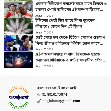
একবার বিনিয়োগ করলেই মাসে মাসে মিলবে ৬
হাজার! পোস্ট অফিসের এই বাম্পার স্কিমের
হিসাব বুঝুন
August 7, 2026
ইলিশের পেটে ডিম আছে কিনা বুঝবেন
কীভাবে? জেনে নিন এই ট্রিকস
August 7, 2026
চোট পেয়ে দল থেকে ছিটকে গেলেন শুভমান
গিল! শ্রীলঙ্কার বিরুদ্ধে সিরিজ শুরুর আগে
মাঠে নেমে চাপে ভারত
August 7, 2026
AI-র অপব্যবহারে লাগাম! ডিপফেক মুছতে
সোশ্যাল মিডিয়াকে ৩ ঘণ্টার সময়সীমা বেঁধে
দিল কেন্দ্র
August 7, 2026
বাংলা খবর মানেই
বাংলা হান্ট!
+91 8910175874
banglahunt@gmail.com