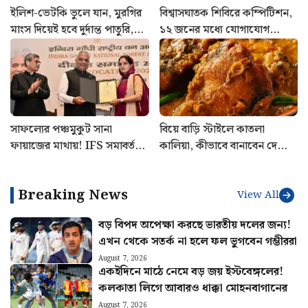
ইলিশ-ভেটকি ভুলে যান, মুরগির
বিশ্বাসঘাতক শিবিরে কম্পিটিশন,
মাংস দিয়েই হবে দুর্দান্ত পাতুরি,
১২ জনের মধ্যে যোগাযোগ
রইল রেসিপি
রাখছে ৭ জন, বিস্ফোরক দাবি
কুণালের
সাফল্যের পঞ্চমুকুট সানা
বিয়ে বাড়ি স্টাইলে কাতলা
ফায়াজের মাথায়! IFS সমাবর্তনে
কালিয়া, কীভাবে বানাবেন দেখে
পাঁচ সম্মানে ভূষিত কাশ্মীরি কন্যা
নিন রেসিপি
Breaking News
View All
বড় বিপদ অপেক্ষা করছে ভারতীয় দলের জন্য!
এখন থেকে সতর্ক না হলে ফল ভুগবেন গম্ভীররা
August 7, 2026
একইদিনে মাঠে নেমে বড় জয় ইস্টবেঙ্গলের!
কলকাতা লিগে আবারও ধাক্কা মোহনবাগানের
August 7, 2026