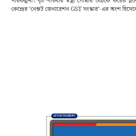
পরিকল্পনা। বৃহস্পতিবার মন্ত্রী গোষ্ঠীর বৈঠকে করের স্
কেন্দ্রের ‘নেক্সট জেনারেশন GST সংস্কার’-এর অংশ হিসেবে