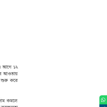
াব। আগে ১২
াবের আওতায়
 শুরু করে
 দাম কমলে