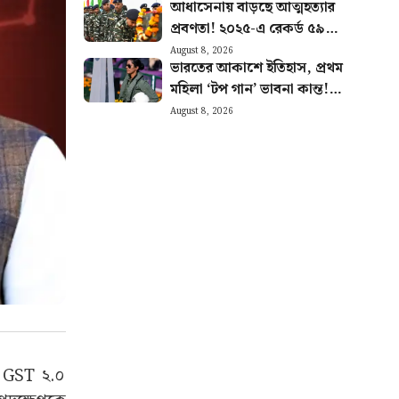
আধাসেনায় বাড়ছে আত্মহত্যার
প্রবণতা! ২০২৫-এ রেকর্ড ৫৯
CRPF জওয়ানের মৃত্যু, প্রকাশ্যে
August 8, 2026
ভারতের আকাশে ইতিহাস, প্রথম
রিপোর্ট
মহিলা ‘টপ গান’ ভাবনা কান্ত!
যুদ্ধকৌশলে নতুন মাইলফলক
August 8, 2026
বায়ুসেনার
ল GST ২.০