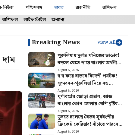
ক নিউজ
পশ্চিমবঙ্গ
ভারত
রাজনীতি
রাশিফল
রাশিফল
লাইফস্টাইল
অন্যান্য
Breaking News
View All
পুরুলিয়ায় দুর্লভ খনিজের ভান্ডার!
 দাম
বদলে যেতে পারে বাংলার অর্থনীতি,
মিলবে প্রচুর কর্মসংস্থান
August 8, 2026
হু হু করে বাড়বে বিদেশী পর্যটক!
সুন্দরবন-পুরুলিয়া নিয়ে বড়
পরিকল্পনা রাজ্য সরকারের
August 8, 2026
ঘূর্ণাবর্তের জোড়া প্রভাব, আজ
বাংলার কোন জেলায় বেশি বৃষ্টির
সম্ভাবনা? আজকের আবহাওয়ার
August 8, 2026
ডুবতে চলেছে বৈভব সূর্যবংশীর
খবর
ক্রিকেট কেরিয়ার! বাঁচাতে পারবেন
কি ঈশান কিষাণ?
August 8, 2026