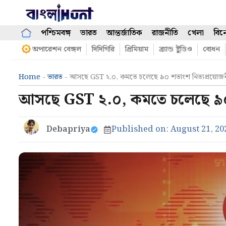
Skip
to
content
পশ্চিমবঙ্গ
ভারত
আন্তর্জাতিক
রাজনীতি
খেলা
বিন
অপারেশন বেঙ্গল
দিদিগিরি
প্রিমিয়াম
ব্র্যান্ড ষ্টুডিও
বোধন
Home
-
ভারত
-
আসছে GST ২.০, কমতে চলেছে ৯০ শতাংশ নিত্যপ্রয়োজনী
আসছে GST ২.০, কমতে চলেছে ৯০ শ
Debapriya
Published on:
August 21, 20