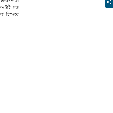
 ক্রয়ক্ষমতা
এমনটাই মত
য’ হিসেবে