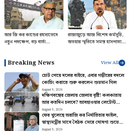
সরকারি কর্মীদের
আর জি কর কান্ডের রহস্যভেদে
রাজ্যজুড়ে আজ বিশেষ কর্মসূচি,
নতুন পদক্ষেপ, বড় বার্তা
অভয়ার স্মৃতিতে সমস্ত হাসপাতালে
স্বাস্থ্যমন্ত্রীর
বড় নির্দেশ
Breaking News
View All
চোট পেয়ে দলের বাইরে, এবার গম্ভীরের বদলে
কোচিং করাতে শুরু করলেন শুভমান গিল
August 9, 2026
দক্ষিণবঙ্গের জেলায় জেলায় বৃষ্টি! কলকাতায়
আর কতদিন চলবে? আবহাওয়ার লেটেস্ট
আপডেট
August 9, 2026
ফের খুলেছে অরাজি কর নির্যাতিতার ফাইল,
স্বাস্থ্যমন্ত্রীর সাথে বৈঠক সেরে ঘোষণা শুভেন্দু
অধিকারীর
August 9, 2026