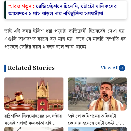
আরও পড়ুন :
রেজিস্ট্রেশনে ঢিলেমি, টোটো মালিকদের
আবেদনে ১ মাস বাড়ল নাম নথিভুক্তির সময়সীমা
তাই এই সময় ইলিশ ধরা পড়াটা ব্যতিক্রমী হিসেবেই দেখা হয়।
এগুলি সাধারণত বয়সে বড় মাছ হয়। তবে যে মাছটি সম্প্রতি ধরা
পড়েছে সেটির বয়স ২ বছর বলে জানা যাচ্ছে।
Related Stories
View All
রাষ্ট্রপতির সিলমোহরের ১২ ঘণ্টার
‘এই পে কমিশনের অফিসটা
মধ্যেই শপথ! কলকাতা হাই
কোথায় হয়েছে সেটা কেউ..,’
কোর্টে নজিরবিহীন ঘটনা
নয়া বেতন কমিশন নিয়ে প্রশ্ন