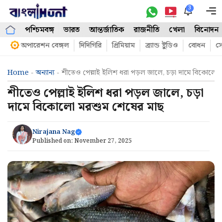
Skip
3
M
to
পশ্চিমবঙ্গ
ভারত
আন্তর্জাতিক
রাজনীতি
খেলা
বিনোদন
content
অপারেশন বেঙ্গল
দিদিগিরি
প্রিমিয়াম
ব্র্যান্ড ষ্টুডিও
বোধন
সো
Home
-
অন্যান্য
-
শীতেও পেল্লাই ইলিশ ধরা পড়ল জালে, চড়া দামে বিকোলো
শীতেও পেল্লাই ইলিশ ধরা পড়ল জালে, চড়া
দামে বিকোলো মরশুম শেষের মাছ
Nirajana Nag
Published on:
November 27, 2025