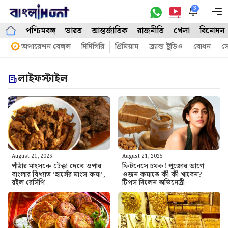
Skip
3
M
to
পশ্চিমবঙ্গ
ভারত
আন্তর্জাতিক
রাজনীতি
খেলা
বিনোদন
content
অপারেশন বেঙ্গল
দিদিগিরি
প্রিমিয়াম
ব্র্যান্ড ষ্টুডিও
বোধন
সো
লাইফস্টাইল
August 21, 2025
August 21, 2025
পাঁঠার মাংসকে টেক্কা দেবে ওপার
ফিটনেসে চমক! পুজোর আগে
বাংলার বিখ্যাত ‘হাসেঁর মাংস কষা’,
ওজন কমাতে কী কী খাবেন?
রইল রেসিপি
টিপস দিলেন অভিনেত্রী