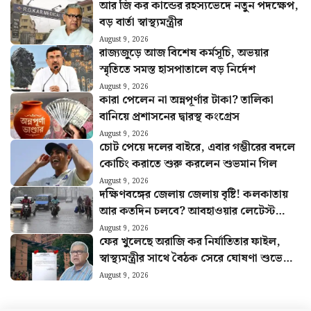
আর জি কর কান্ডের রহস্যভেদে নতুন পদক্ষেপ,
বড় বার্তা স্বাস্থ্যমন্ত্রীর
August 9, 2026
রাজ্যজুড়ে আজ বিশেষ কর্মসূচি, অভয়ার
স্মৃতিতে সমস্ত হাসপাতালে বড় নির্দেশ
August 9, 2026
কারা পেলেন না অন্নপূর্ণার টাকা? তালিকা
বানিয়ে প্রশাসনের দ্বারস্থ কংগ্রেস
August 9, 2026
চোট পেয়ে দলের বাইরে, এবার গম্ভীরের বদলে
কোচিং করাতে শুরু করলেন শুভমান গিল
August 9, 2026
দক্ষিণবঙ্গের জেলায় জেলায় বৃষ্টি! কলকাতায়
আর কতদিন চলবে? আবহাওয়ার লেটেস্ট
আপডেট
August 9, 2026
ফের খুলেছে অরাজি কর নির্যাতিতার ফাইল,
স্বাস্থ্যমন্ত্রীর সাথে বৈঠক সেরে ঘোষণা শুভেন্দু
অধিকারীর
August 9, 2026