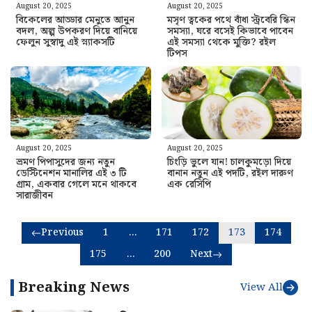
August 20, 2025
August 20, 2025
বিকেলের আড্ডার মেনুতে আনুন
মসৃণ ত্বকের পথে বাঁধা স্ট্রবেরি স্কিন
বদল, অল্প উপকরণ দিয়ে বানিয়ে
সমস্যা, ঘরে বসেই কিভাবে পাবেন
ফেলুন সুস্বাদু এই স্ন্যাকসটি
এই সমস্যা থেকে মুক্তি? রইল
টিপস
August 20, 2025
August 20, 2025
ভ্রমণ পিপাসুদের জন্য নতুন
চিংড়ি ভুলে যান! চালকুমড়ো দিয়ে
ডেস্টিনেশন মানালির এই ৩ টি
বানান নতুন এই পদটি, রইল দারুণ
গ্ৰাম, একবার গেলে মনে থাকবে
এক রেসিপি
সারাজীবন
Previous
1
…
171
172
173
174
175
…
200
Next
Breaking News
View All