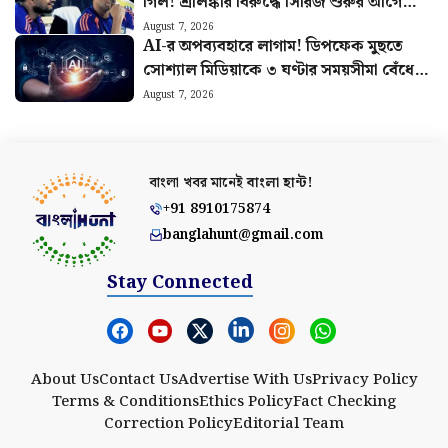
গিল! শ্রীলঙ্কার বিরুদ্ধে সিরিজ শুরুর আগে
মাঠে নেমে চাপে ভারত
August 7, 2026
AI-র অপব্যবহারে লাগাম! ডিপফেক মুছতে
সোশ্যাল মিডিয়াকে ৩ ঘণ্টার সময়সীমা বেঁধে
দিল কেন্দ্র
August 7, 2026
বাংলা খবর মানেই
বাংলা হান্ট!
+91 8910175874
banglahunt@gmail.com
Stay Connected
About Us
Contact Us
Advertise With Us
Privacy Policy
Terms & Conditions
Ethics Policy
Fact Checking
Correction Policy
Editorial Team