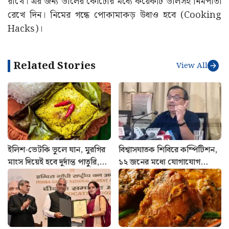
রাখে। এর জন্য ডালের কৌটোর মধ্যে কয়েকটি ডালসহ নিমপাতা
রেখে দিন। নিমের গন্ধে পোকামাকড় উধাও হবে (Cooking
Hacks)।
Related Stories
View All
ইলিশ-ভেটকি ভুলে যান, মুরগির
বিশ্বাসঘাতক শিবিরে কম্পিটিশন,
মাংস দিয়েই হবে দুর্দান্ত পাতুরি,
১২ জনের মধ্যে যোগাযোগ
রইল রেসিপি
রাখছে ৭ জন, বিস্ফোরক দাবি
কুণালের