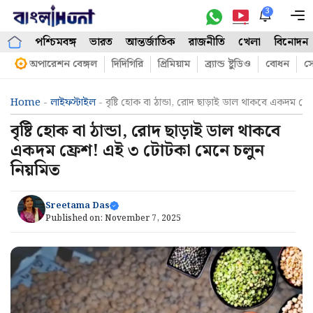
Skip
3
M
to
পশ্চিমবঙ্গ
ভারত
আন্তর্জাতিক
রাজনীতি
খেলা
বিনোদন
content
অপারেশন বেঙ্গল
দিদিগিরি
প্রিমিয়াম
ব্র্যান্ড ষ্টুডিও
বোধন
সো
Home
-
লাইফস্টাইল
-
বৃষ্টি হোক বা ঠান্ডা, রোদ ছাড়াই ডাল থাকবে একদম ফ
বৃষ্টি হোক বা ঠান্ডা, রোদ ছাড়াই ডাল থাকবে
একদম ফ্রেশ! এই ৩ টোটকা মেনে চলুন
নিয়মিত
Sreetama Das
Published on:
November 7, 2025