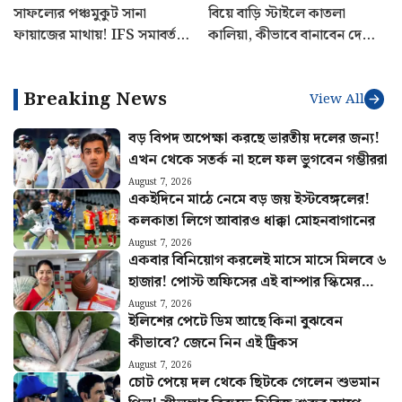
সাফল্যের পঞ্চমুকুট সানা
বিয়ে বাড়ি স্টাইলে কাতলা
ফায়াজের মাথায়! IFS সমাবর্তনে
কালিয়া, কীভাবে বানাবেন দেখে
পাঁচ সম্মানে ভূষিত কাশ্মীরি কন্যা
নিন রেসিপি
Breaking News
View All
বড় বিপদ অপেক্ষা করছে ভারতীয় দলের জন্য!
এখন থেকে সতর্ক না হলে ফল ভুগবেন গম্ভীররা
August 7, 2026
একইদিনে মাঠে নেমে বড় জয় ইস্টবেঙ্গলের!
কলকাতা লিগে আবারও ধাক্কা মোহনবাগানের
August 7, 2026
একবার বিনিয়োগ করলেই মাসে মাসে মিলবে ৬
হাজার! পোস্ট অফিসের এই বাম্পার স্কিমের
হিসাব বুঝুন
August 7, 2026
ইলিশের পেটে ডিম আছে কিনা বুঝবেন
কীভাবে? জেনে নিন এই ট্রিকস
August 7, 2026
চোট পেয়ে দল থেকে ছিটকে গেলেন শুভমান