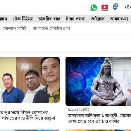
3
টে
োদন
টেক নিউজ
চাকরির খবর
টাকা পয়সা
ভাইরাল
আবহাওয়া
সোশ্যাল সামিট
বাংলাহান্ট স্পোর্টস ক্লাব
August 1, 2025
েন্দুর সঙ্গে বিমল-রোশনের
আজকের রাশিফল ১ অগাস্ট, মাসের
াহাড়ের রাজনীতি নিয়ে জল্পনা
ভাগ্য প্রসন্ন হবে এই চার রাশির