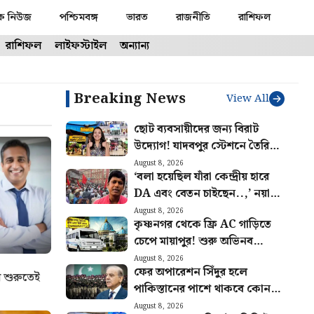
ক নিউজ
পশ্চিমবঙ্গ
ভারত
রাজনীতি
রাশিফল
রাশিফল
লাইফস্টাইল
অন্যান্য
Breaking News
View All
ছোট ব্যবসায়ীদের জন্য বিরাট
উদ্যোগ! যাদবপুর স্টেশনে তৈরি
হবে শপিং হাব, ঘোষণা রেলের
August 8, 2026
‘বলা হয়েছিল যাঁরা কেন্দ্রীয় হারে
DA এবং বেতন চাইছেন..,’ নয়া
বিজ্ঞপ্তি নিয়ে খুশি সংগ্রামী যৌথ
August 8, 2026
কৃষ্ণনগর থেকে ফ্রি AC গাড়িতে
মঞ্চ
চেপে মায়াপুর! শুরু অভিনব
পরিষেবা, কারা সুবিধা পাবেন জানুন
August 8, 2026
ফের অপারেশন সিঁদুর হলে
 শুরুতেই
পাকিস্তানের পাশে থাকবে কোন
কোন দেশ? সম্পন্ন নতুন চুক্তি
August 8, 2026