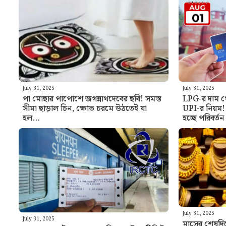
July 31, 2025
July 31, 2025
পা মোছার পাপোশে জগন্নাথদেবের ছবি! সমস্ত
LPG-র দাম থে
সীমা ছাড়াল চিন, ক্ষোভ চরমে উঠতেই যা
UPI-র নিয়ম! 
হল…
হচ্ছে পরিবর্তন
July 31, 2025
July 31, 2025
মাসের শেষদিনে