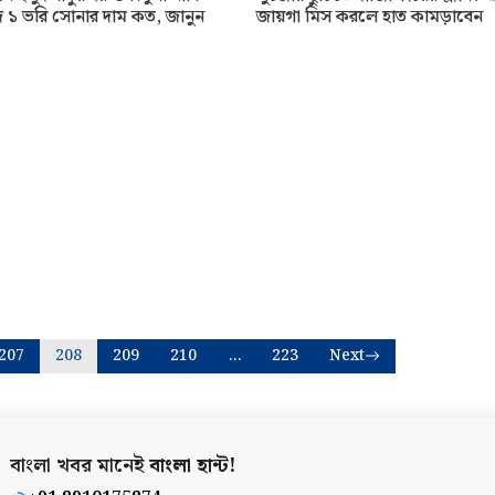
জ ১ ভরি সোনার দাম কত, জানুন
জায়গা মিস করলে হাত কামড়াবেন
207
208
209
210
…
223
Next
বাংলা খবর মানেই
বাংলা হান্ট!