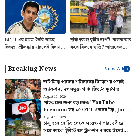
শিলিগুড়ির এসি বাস
কোর্ট কলেজিয়ামের বড় সুপারিশ
BCCI-এর হাতে তৈরি আছে
দক্ষিণবঙ্গে বৃষ্টির দাপট, কলকাতায়
বিকল্প! শ্রীলঙ্কায় হারলেই বিদায়
কবে মিলবে স্বস্তি? আজকের
ঘটবে কোচ গৌতম গম্ভীরের?
আবহাওয়ার খবর
Breaking News
View All
অগ্নিমিত্রা পালের শনিবারের নির্দেশের পরেই
অ্যাকশন, দখলমুক্ত পার্ক স্ট্রিটের ফুটপাত
August 10, 2026
গ্রাহকদের জন্য বড় চমক! YouTube
Premium সহ ১৫ OTT একদম ফ্রি, Jio-র
নতুন Pass-এ একগুচ্ছ সুবিধা
August 10, 2026
চালু হবে বোটিং থেকে সংরক্ষণাগার, রবীন্দ্র
সরোবরকে টুরিস্ট অ্যাট্রাকশন করতে উদ্যোগী