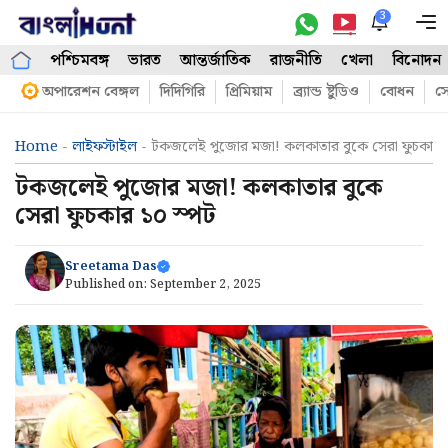
Skip
3
M
to
পশ্চিমবঙ্গ
ভারত
আন্তর্জাতিক
রাজনীতি
খেলা
বিনোদন
content
অপারেশন বেঙ্গল
দিদিগিরি
প্রিমিয়াম
ব্র্যান্ড ষ্টুডিও
বোধন
সো
Home
-
লাইফস্টাইল
-
টকজলেই পুজোর মজা! কলকাতার বুকে সেরা ফুচকার 
টকজলেই পুজোর মজা! কলকাতার বুকে
সেরা ফুচকার ১০ স্পট
Sreetama Das
Published on:
September 2, 2025