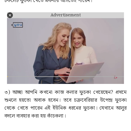
চকলেট ফুচকা খেতে একবার আসতেই পারেন।
Advertisement
৩) আচ্ছা আপনি কখনো কাজ কলার ফুচকা খেয়েছেন? প্রথমে
শুনলে হয়তো অবাক হবেন। তবে চক্রবেরিয়ার উপেন্দ্র ফুচকা
থেকে খেতে পারেন এই ইউনিক ধরনের ফুচকা। যেখানে আলুর
বদলে ব্যবহার করা হয় কাঁচকলা।