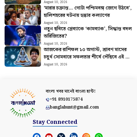
KMDA
August 10, 2026
‘মারার চক্রান্ত… গোটা পশ্চিমবঙ্গ জেগে উঠবে’,
হালিশহরের ঘটনায় হুঙ্কার কল্যাণের
August 10, 2026
নতুন ছবিতে প্লেব্যাকে ‘কামব্যাক’, সিদ্ধান্ত বদল
অরিজিতের?
August 10, 2026
আজকের রাশিফল ১০ অগাস্ট, শ্রাবণ মাসের
চতুর্থ সোমবারে সফলতার শীর্ষে পৌঁছবে এই ছয়
রাশি
August 10, 2026
বাংলা খবর মানেই
বাংলা হান্ট!
+91 8910175874
banglahunt@gmail.com
Stay Connected