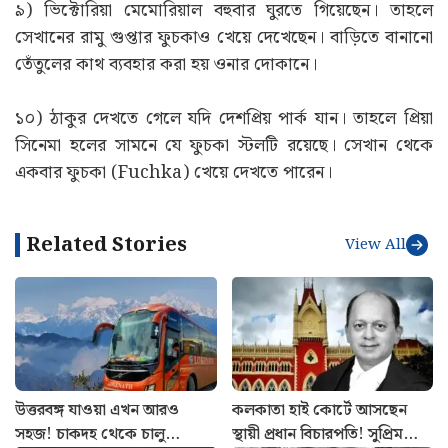
৯) ভিক্টোরিয়া মেমোরিয়াল বহুবার ঘুরতে গিয়েছেন। তাহলে
সেখানের রামু গুপ্তার ফুচকাও খেয়ে দেখেছেন। বাড়িতে বানানো
তেঁতুলের কাথ ব্যবহার করা হয় ওনার দোকানে।
১০) ঠাকুর দেখতে গেলে যদি দেশপ্রিয় পার্ক যান। তাহলে প্রিয়া
সিনেমা হলের সামনে যে ফুচকা স্টলটি রয়েছে। সেখান থেকে
একবার ফুচকা (Fuchka) খেয়ে দেখতে পারেন।
Related Stories
View All
উত্তরবঙ্গ যাওয়া এখন আরও
কলকাতা হাই কোর্টে আসছেন
সহজ! চাকদহ থেকে চালু
স্থায়ী প্রধান বিচারপতি! সুপ্রিম