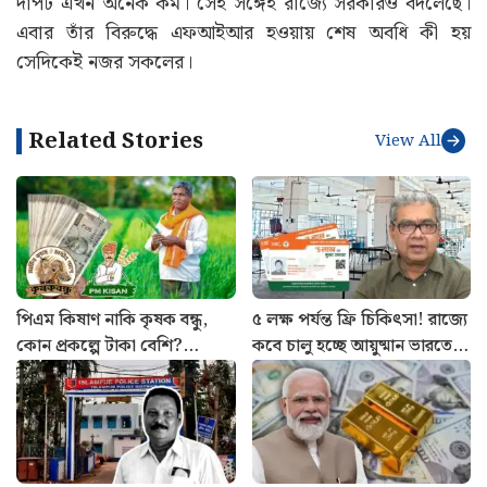
দাপট এখন অনেক কম। সেই সঙ্গেই রাজ্যে সরকারও বদলেছে।
এবার তাঁর বিরুদ্ধে এফআইআর হওয়ায় শেষ অবধি কী হয়
সেদিকেই নজর সকলের।
Related Stories
View All
পিএম কিষাণ নাকি কৃষক বন্ধু,
৫ লক্ষ পর্যন্ত ফ্রি চিকিৎসা! রাজ্যে
কোন প্রকল্পে টাকা বেশি?
কবে চালু হচ্ছে আয়ুষ্মান ভারতের
কোনটায় বেশি সুবিধা জানুন
পরিষেবা? জানালেন স্বাস্থ্যমন্ত্রী