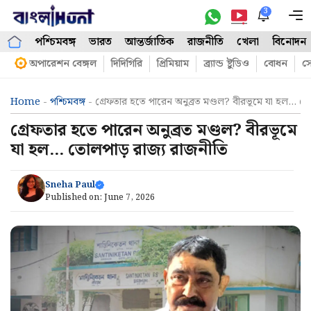
Skip
3
M
to
পশ্চিমবঙ্গ
ভারত
আন্তর্জাতিক
রাজনীতি
খেলা
বিনোদন
content
অপারেশন বেঙ্গল
দিদিগিরি
প্রিমিয়াম
ব্র্যান্ড ষ্টুডিও
বোধন
সো
Home
-
পশ্চিমবঙ্গ
-
গ্রেফতার হতে পারেন অনুব্রত মণ্ডল? বীরভূমে যা হল… ত
গ্রেফতার হতে পারেন অনুব্রত মণ্ডল? বীরভূমে
যা হল… তোলপাড় রাজ্য রাজনীতি
Sneha Paul
Published on:
June 7, 2026