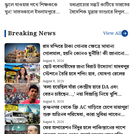
স্কুলে যাওয়ার পথে শিক্ষককে
মধ্যপ্রাচ্যের সঙ্কট কাটিয়ে ভারতের
খুন! সাতসকালে ইসলামপুরে
বৈদেশিক মুদ্রার ভাণ্ডারে বিপুল
শুটআউট, তদন্তে পুলিশ
বৃদ্ধি! ঊর্ধ্বগতি গোল্ড রিজার্ভেও
Breaking News
View All
রাম মন্দিরে টাকা গোনার ক্ষেত্রে সামান্য
গোলমাল, হয়নি কোনও দুর্নীতি! কী জানানো
হল অডিট রিপোর্টে?
August 8, 2026
ছোট ব্যবসায়ীদের জন্য বিরাট উদ্যোগ! যাদবপুর
স্টেশনে তৈরি হবে শপিং হাব, ঘোষণা রেলের
August 8, 2026
‘বলা হয়েছিল যাঁরা কেন্দ্রীয় হারে DA এবং
বেতন চাইছেন..,’ নয়া বিজ্ঞপ্তি নিয়ে খুশি
সংগ্রামী যৌথ মঞ্চ
August 8, 2026
কৃষ্ণনগর থেকে ফ্রি AC গাড়িতে চেপে মায়াপুর!
শুরু অভিনব পরিষেবা, কারা সুবিধা পাবেন
জানুন
August 8, 2026
ফের অপারেশন সিঁদুর হলে পাকিস্তানের পাশে