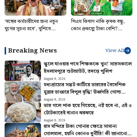
‘বঙ্গের কর্মচারীদের জন্য নতুন
পিএম কিষাণ নাকি কৃষক বন্ধু,
যুগের সূচনা হবে’, খুশিতে
কোন প্রকল্পে টাকা বেশি?
আত্মহারা সরকারি কর্মচারীরা
কোনটায় বেশি সুবিধা জানুন
Breaking News
View All
স্কুলে যাওয়ার পথে শিক্ষককে খুন! সাতসকালে
ইসলামপুরে শুটআউট, তদন্তে পুলিশ
August 8, 2026
মধ্যপ্রাচ্যের সঙ্কট কাটিয়ে ভারতের বৈদেশিক
মুদ্রার ভাণ্ডারে বিপুল বৃদ্ধি! ঊর্ধ্বগতি গোল্ড
রিজার্ভেও
August 8, 2026
ভাত গলে পাক হয়ে গিয়েছে, নষ্ট হবে না, এই ৩
টোটকাতেই বানান ঝরঝরে
August 8, 2026
রাম মন্দিরে টাকা গোনার ক্ষেত্রে সামান্য
গোলমাল, হয়নি কোনও দুর্নীতি! কী জানানো