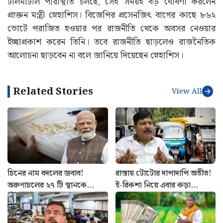
টালমাটাল পরিস্থিতি চলছে, সেই সময়ই বড় ঘোষণা করলেন
প্রাক্তন মন্ত্রী স্নেহাশিস। বিজেপির প্রসেনজিৎ বাগের কাছে ৮৬২
ভোটে পরাজিত হওয়ার পর রাজনীতি থেকে অবসর নেওয়ার
ইচ্ছাপ্রকাশ করেন তিনি। তবে রাজনীতি ছাড়লেও রাজনৈতিক
আলোচনা ছাড়বেন না বলে জানিয়ে দিয়েছেন স্নেহাশিস।
Related Stories
View All
চিনের নাম বদলের জবাব!
রাস্তায় টোটোর দাপাদাপি অতীত!
অরুণাচলের ২৭ টি স্থানকে
ই-রিকশা নিয়ে এবার কড়া
সরকারি মানচিত্রে অন্তর্ভুক্ত করল
পদক্ষেপ পরিবহণ দফতরের
ভারত