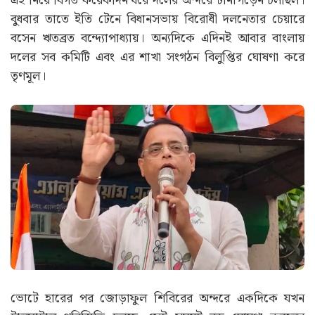
এই নিয়ে বিগত কয়েকদিন ধরে দলের অন্দরে টানাপড়েন চলছিল।
বুধবার তাতে ইতি টেনে বিধানসভায় বিরোধী দলনেতার চেয়ারে
বসেন ঋতব্রত বন্দ্যোপাধ্যায়। অন্যদিকে এদিনই আবার বাংলায়
দলের সব কমিটি এবং এর শাখা সংগঠন বিলুপ্তির ঘোষণা করে
তৃণমূল।
ভোটে হারের পর জোড়াফুল শিবিরের অন্দরে একদিকে যখন