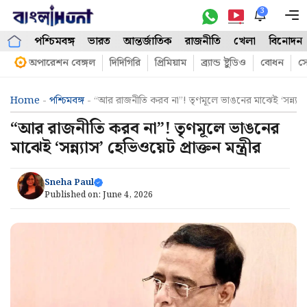
Skip
3
M
to
পশ্চিমবঙ্গ
ভারত
আন্তর্জাতিক
রাজনীতি
খেলা
বিনোদন
content
অপারেশন বেঙ্গল
দিদিগিরি
প্রিমিয়াম
ব্র্যান্ড ষ্টুডিও
বোধন
সো
Home
-
পশ্চিমবঙ্গ
-
“আর রাজনীতি করব না”! তৃণমূলে ভাঙনের মাঝেই ‘সন্ন্যাস’ হ
“আর রাজনীতি করব না”! তৃণমূলে ভাঙনের
মাঝেই ‘সন্ন্যাস’ হেভিওয়েট প্রাক্তন মন্ত্রীর
Sneha Paul
Published on:
June 4, 2026