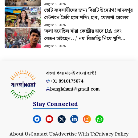
হল অডিট রিপোর্টে?
August 8, 2026
ছোট ব্যবসায়ীদের জন্য বিরাট উদ্যোগ! যাদবপুর
স্টেশনে তৈরি হবে শপিং হাব, ঘোষণা রেলের
August 8, 2026
‘বলা হয়েছিল যাঁরা কেন্দ্রীয় হারে DA এবং
বেতন চাইছেন..,’ নয়া বিজ্ঞপ্তি নিয়ে খুশি
সংগ্রামী যৌথ মঞ্চ
August 8, 2026
বাংলা খবর মানেই
বাংলা হান্ট!
+91 8910175874
banglahunt@gmail.com
Stay Connected
About Us
Contact Us
Advertise With Us
Privacy Policy