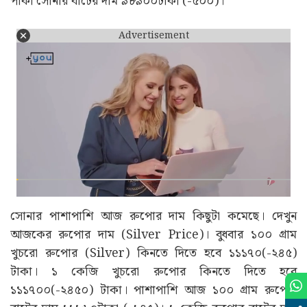
পাকা সোনার বাটের দাম ৯৮৯০০টাকা (-৫০০)।
Advertisement
সোনার পাশাপাশি আজ রুপোর দাম কিছুটা কমেছে। দেখুন
আজকের রুপোর দাম (Silver Price)। বুধবার ১০০ গ্ৰাম
খুচরো রুপোর (Silver) কিনতে দিতে হবে ১১১৭০(-২৪৫)
টাকা। ১ কেজি খুচরো রুপোর কিনতে দিতে হবে
১১১৭০০(-২৪৫০) টাকা। পাশাপাশি আজ ১০০ গ্ৰাম রুপোর