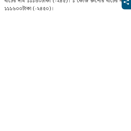
বাটের দাম ১১১৬০টাকা (-২৪৫)। ১ কেজি রুপোর বাটের দাম
১১১৬০০টাকা (-২৪৫০)।