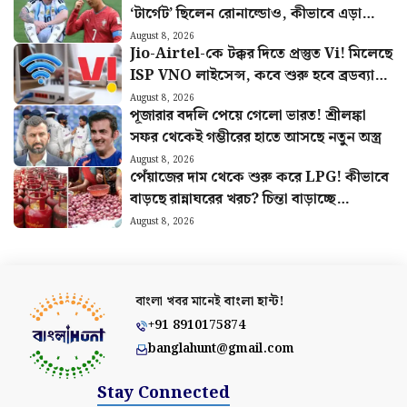
‘টার্গেট’ ছিলেন রোনাল্ডোও, কীভাবে এড়ানো
গেল হামলা?
August 8, 2026
Jio-Airtel-কে টক্কর দিতে প্রস্তুত Vi! মিলেছে
ISP VNO লাইসেন্স, কবে শুরু হবে ব্রডব্যান্ড
সার্ভিস?
August 8, 2026
পূজারার বদলি পেয়ে গেলো ভারত! শ্রীলঙ্কা
সফর থেকেই গম্ভীরের হাতে আসছে নতুন অস্ত্র
August 8, 2026
পেঁয়াজের দাম থেকে শুরু করে LPG! কীভাবে
বাড়ছে রান্নাঘরের খরচ? চিন্তা বাড়াচ্ছে
পরিসংখ্যান
August 8, 2026
বাংলা খবর মানেই
বাংলা হান্ট!
+91 8910175874
banglahunt@gmail.com
Stay Connected