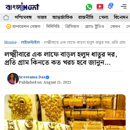
Skip
3
M
to
পশ্চিমবঙ্গ
ভারত
আন্তর্জাতিক
রাজনীতি
খেলা
বিনোদন
content
অপারেশন বেঙ্গল
দিদিগিরি
প্রিমিয়াম
ব্র্যান্ড ষ্টুডিও
বোধন
সো
Home
-
লাইফস্টাইল
-
লক্ষ্মীবারে এক লাফে বাড়ল হলুদ ধাতুর দর, প্রতি গ্র
লক্ষ্মীবারে এক লাফে বাড়ল হলুদ ধাতুর দর,
প্রতি গ্রাম কিনতে কত খরচ হবে জানুন…
Sreetama Das
Published on:
August 21, 2025