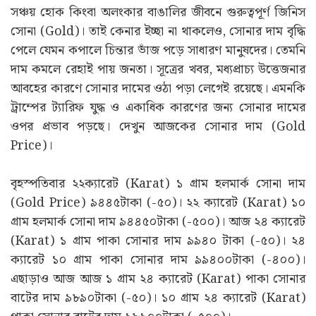
সঞ্চয় হোক কিংবা অলংকার বাঙালির জীবনে গুরুত্বপূর্ণ জিনিস
সোনা (Gold)। তাই কেনার ইচ্ছা না থাকলেও, সোনার দাম বৃদ্ধি
পেলে যেমন কপালে চিন্তার ভাঁজ পড়ে সাধারণ মানুষদের। তেমনি
দাম কমলে রেহাই পায় জনতা। সূত্রের খবর, মধ্যপ্রাচ্য উত্তেজনার
আবহের কারণে সোনার দামের ওঠা পড়া লেগেই রয়েছে। এমনকি
ট্রাম্পের ট্যারিফ যুদ্ধ ও একাধিক কারণের জন্য সোনার দামের
ওপর প্রভাব পড়ছে। দেখুন আজকের সোনার দাম (Gold
Price)।
বৃহস্পতিবার ২২ক্যারেট (Karat) ১ গ্ৰাম হলমার্ক সোনা দাম
(Gold Price) ৯৪৪৫টাকা (-৫০)। ২২ ক্যারেট (Karat) ১০
গ্ৰাম হলমার্ক সোনা দাম ৯৪৪৫০টাকা (-৫০০)। আজ ২৪ ক্যারেট
(Karat) ১ গ্ৰাম পাকা সোনার দাম ৯৯৪০ টাকা (-৫০)। ২৪
ক্যারেট ১০ গ্ৰাম পাকা সোনার দাম ৯৯৪০০টাকা (-৪০০)।
এছাড়াও আজ আজ ১ গ্ৰাম ২৪ ক্যারেট (Karat) পাকা সোনার
বাটের দাম ৯৮৯০টাকা (-৫০)। ১০ গ্ৰাম ২৪ ক্যারেট (Karat)