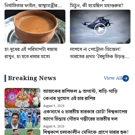
নির্যাতিতার ফাইল, স্বাস্থ্যমন্ত্রীর
মিঠুন, কী হয়েছিল মহাগুরুর?
সাথে বৈঠক সেরে ঘোষণা
শুভেন্দু অধিকারীর
চা-দুধের এই পরিমাপটা বজায়
লাগবে না পেট্রোল-ডিজেল!
রাখুন, চা হবে ধাবার মতো
ভারতের প্রথম ‘বৈদ্যুতিক উড়ন্ত
গাড়ি’ বানিয়ে তাক লাগালেন
উত্তরাখণ্ডের রবি
Breaking News
View All
আজকের রাশিফল ৯ অগাস্ট, বাড়ি-গাড়ি
কেনার সুযোগ এই চার রাশির
August 9, 2026
একসাথে ৫ ভারতীয় তারকার চোট! বিশ্বকাপের
আগে চিন্তায় গৌতম গম্ভীরের ভারতীয় দল
August 8, 2026
বিশ্বকাপ চলাকালীন মেসিকে প্রাণে মারার ছক!