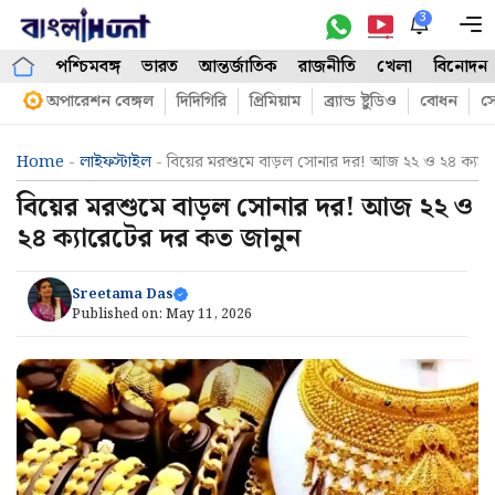
Skip
3
M
to
পশ্চিমবঙ্গ
ভারত
আন্তর্জাতিক
রাজনীতি
খেলা
বিনোদন
content
অপারেশন বেঙ্গল
দিদিগিরি
প্রিমিয়াম
ব্র্যান্ড ষ্টুডিও
বোধন
সো
Home
-
লাইফস্টাইল
-
বিয়ের মরশুমে বাড়ল সোনার দর! আজ ২২ ও ২৪ ক্যার
বিয়ের মরশুমে বাড়ল সোনার দর! আজ ২২ ও
২৪ ক্যারেটের দর কত জানুন
Sreetama Das
Published on:
May 11, 2026