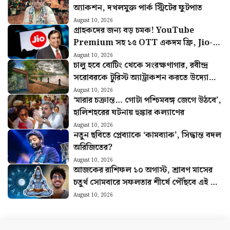
অ্যাকশন, দখলমুক্ত পার্ক স্ট্রিটের ফুটপাত
August 10, 2026
গ্রাহকদের জন্য বড় চমক! YouTube
Premium সহ ১৫ OTT একদম ফ্রি, Jio-র
নতুন Pass-এ একগুচ্ছ সুবিধা
August 10, 2026
চালু হবে বোটিং থেকে সংরক্ষণাগার, রবীন্দ্র
সরোবরকে টুরিস্ট অ্যাট্রাকশন করতে উদ্যোগী
KMDA
August 10, 2026
‘মারার চক্রান্ত… গোটা পশ্চিমবঙ্গ জেগে উঠবে’,
হালিশহরের ঘটনায় হুঙ্কার কল্যাণের
August 10, 2026
নতুন ছবিতে প্লেব্যাকে ‘কামব্যাক’, সিদ্ধান্ত বদল
অরিজিতের?
August 10, 2026
আজকের রাশিফল ১০ অগাস্ট, শ্রাবণ মাসের
চতুর্থ সোমবারে সফলতার শীর্ষে পৌঁছবে এই ছয়
রাশি
August 10, 2026