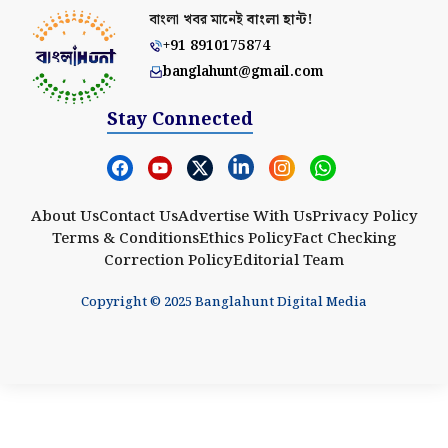
বাংলা খবর মানেই
বাংলা হান্ট!
+91 8910175874
banglahunt@gmail.com
Stay Connected
About Us
Contact Us
Advertise With Us
Privacy Policy
Terms & Conditions
Ethics Policy
Fact Checking
Correction Policy
Editorial Team
Copyright © 2025 Banglahunt Digital Media