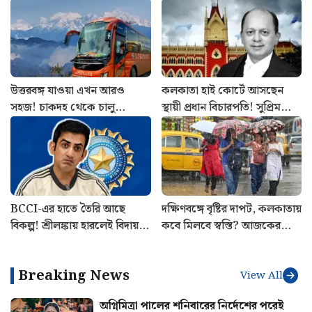
উত্তরবঙ্গ যাওয়া এখন আরও
কলকাতা হাই কোর্টে আসছেন
সহজ! চাকদহ থেকে চালু
স্থায়ী প্রধান বিচারপতি! সুপ্রিম
শিলিগুড়ির এসি বাস
কোর্ট কলেজিয়ামের বড় সুপারিশ
BCCI-এর হাতে তৈরি আছে
দক্ষিণবঙ্গে বৃষ্টির দাপট, কলকাতায়
বিকল্প! শ্রীলঙ্কায় হারলেই বিদায়
কবে মিলবে স্বস্তি? আজকের
ঘটবে কোচ গৌতম গম্ভীরের?
আবহাওয়ার খবর
Breaking News
View All
অগ্নিমিত্রা পালের শনিবারের নির্দেশের পরেই