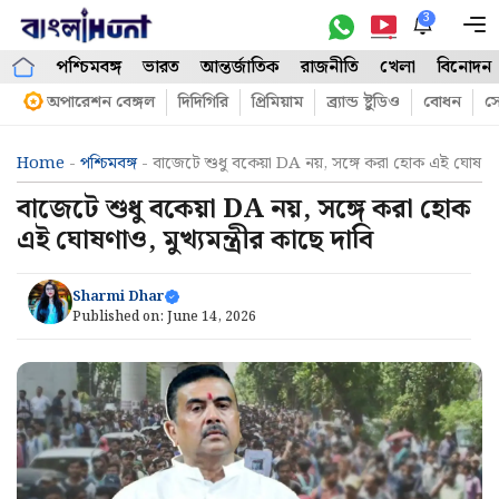
Skip
3
M
to
পশ্চিমবঙ্গ
ভারত
আন্তর্জাতিক
রাজনীতি
খেলা
বিনোদন
content
অপারেশন বেঙ্গল
দিদিগিরি
প্রিমিয়াম
ব্র্যান্ড ষ্টুডিও
বোধন
সো
Home
-
পশ্চিমবঙ্গ
-
বাজেটে শুধু বকেয়া DA নয়, সঙ্গে করা হোক এই ঘোষণাও, মু
বাজেটে শুধু বকেয়া DA নয়, সঙ্গে করা হোক
এই ঘোষণাও, মুখ্যমন্ত্রীর কাছে দাবি
Sharmi Dhar
Published on:
June 14, 2026