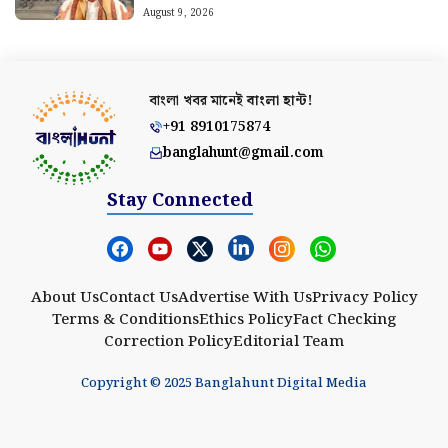
সরকারি কর্মীদের
August 9, 2026
বাংলা খবর মানেই
বাংলা হান্ট!
+91 8910175874
banglahunt@gmail.com
Stay Connected
About Us
Contact Us
Advertise With Us
Privacy Policy
Terms & Conditions
Ethics Policy
Fact Checking
Correction Policy
Editorial Team
Copyright © 2025 Banglahunt Digital Media