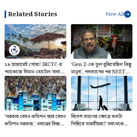
Related Stories
View All
১৮ হাজারেই গোয়া! IRCTC-র
‘Gen Z-কে ভুল বুঝিয়েছিল কিছু
প্যাকেজে বিমান-হোটেল-খাবার,
মানুষ’, পদত্যাগের পর NEET
জানুন পুরো খরচ
আন্দোলন নিয়ে প্রথমবার মুখ
খুললেন ধমেন্দ্র প্রধান
‘সরকার বেতন কমিশন আর বেতন
বিদেশ ভ্রমণের ক্ষেত্রে কতটা
কমিশন সরকার,’ নবান্নের বিজ্ঞপ্তি
পিছিয়ে ভারতীয়রা? সবথেকে
নিয়ে বিস্ফোরক মলয়
এগিয়ে কারা? সামনে এল