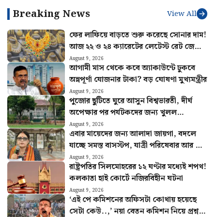
মুখোপাধ্যায়
চমকপ্রদ তথ্য
Breaking News
View All
ফের লাফিয়ে বাড়তে শুরু করেছে সোনার দাম!
আজ ২২ ও ২৪ ক্যারেটের লেটেস্ট রেট জেনে
নিন
August 9, 2026
আগামী মাস থেকে কবে অ্যাকাউন্টে ঢুকবে
অন্নপূর্ণা যোজনার টাকা? বড় ঘোষণা মুখ্যমন্ত্রীর
August 9, 2026
পুজোর ছুটিতে ঘুরে আসুন বিশ্বভারতী, দীর্ঘ
অপেক্ষার পর পর্যটকদের জন্য খুলল
শান্তিনিকেতন গৃহ
August 9, 2026
এবার মায়েদের জন্য আলাদা জায়গা, বদলে
যাচ্ছে সমস্ত বাসস্টপ, যাত্রী পরিষেবার আর কী
কী পরিবর্তন?
August 9, 2026
রাষ্ট্রপতির সিলমোহরের ১২ ঘণ্টার মধ্যেই শপথ!
কলকাতা হাই কোর্টে নজিরবিহীন ঘটনা
August 9, 2026
‘এই পে কমিশনের অফিসটা কোথায় হয়েছে
সেটা কেউ..,’ নয়া বেতন কমিশন নিয়ে প্রশ্ন