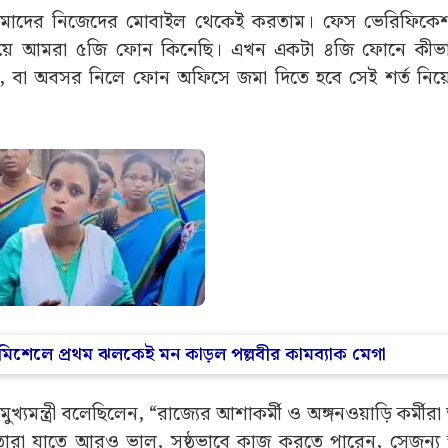
আমাদের নিজেদের মোবাইল থেকেই করতাম। ফেস ভেরিফিকেশ
য হয়ে আমরা ৫জি ফোন কিনেছি। এখন একটা ৪জি ফোনে কীভা
লে, বা অবসর নিলে ফোন অফিসে জমা দিতে হবে সেই শর্ত নিয়
ের মিশেলে প্রথম ঝলকেই মন কাড়ল পল্লবীর কামব্যাক মেগা
্যমন্ত্রী বলেছিলেন, “রাজ্যের আশাকর্মী ও অঙ্গনওয়াড়ি কর্মীর
ারা যাতে আরও ভাল, সুষ্ঠভাবে কাজ করতে পারেন, সেজন্য স্