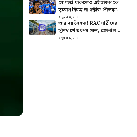
যোগ্যতা থাকলেও এই তারকাকে
সুযোগ দিচ্ছে না গম্ভীর! শ্রীলঙ্কাতেই
ভারতের জার্সিতে শেষ ম্যাচ
August 6, 2026
আর নয় বৈষম্য! RAC যাত্রীদের
খেলবেন এই ক্রিকেটার?
সুবিধার্থে তৎপর রেল, জোনাল
রেলওয়ে পেল কড়া চিঠি
August 6, 2026