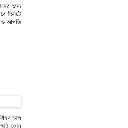
নের জন্য
বে তিনটে
েও আপত্তি
া ভীষণ ভাল
মার্ট ফোন