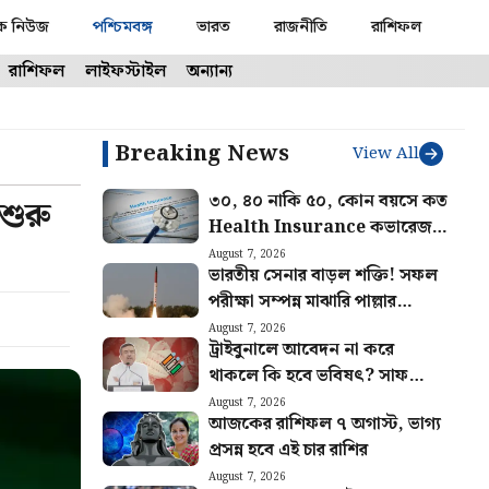
ক নিউজ
পশ্চিমবঙ্গ
ভারত
রাজনীতি
রাশিফল
রাশিফল
লাইফস্টাইল
অন্যান্য
Breaking News
View All
৩০, ৪০ নাকি ৫০, কোন বয়সে কত
শুরু
Health Insurance কভারেজ
দরকার? জানালেন বিশেষজ্ঞরা
August 7, 2026
ভারতীয় সেনার বাড়ল শক্তি! সফল
পরীক্ষা সম্পন্ন মাঝারি পাল্লার
ব্যালিস্টিক মিসাইল অগ্নি ৪-এর
August 7, 2026
ট্রাইবুনালে আবেদন না করে
থাকলে কি হবে ভবিষৎ? সাফ
জানালেন মুখ্যমন্ত্রী শুভেন্দু
August 7, 2026
আজকের রাশিফল ৭ অগাস্ট, ভাগ্য
অধিকারী
প্রসন্ন হবে এই চার রাশির
August 7, 2026