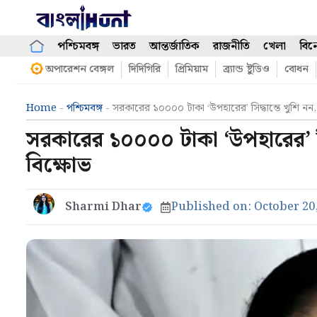
Skip
to
content
পশ্চিমবঙ্গ
ভারত
আন্তর্জাতিক
রাজনীতি
খেলা
বিন
অপারেশন বেঙ্গল
দিদিগিরি
প্রিমিয়াম
ব্র্যান্ড ষ্টুডিও
বোধন
Home
-
পশ্চিমবঙ্গ
-
সরকারের ১০০০০ টাকা ‘উপহারের’ সিদ্ধান্তে খুশি নন,
সরকারের ১০০০০ টাকা ‘উপহারের’ সিদ
বিক্ষোভ
Sharmi Dhar
Published on:
October 20