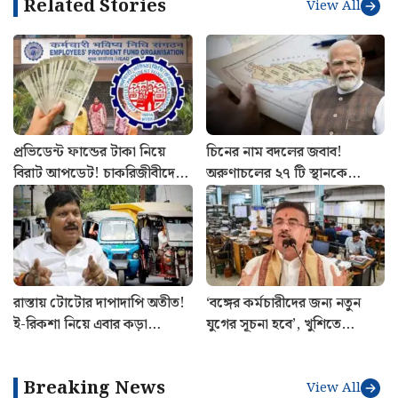
Related Stories
View All
প্রভিডেন্ট ফান্ডের টাকা নিয়ে
চিনের নাম বদলের জবাব!
বিরাট আপডেট! চাকরিজীবীদের
অরুণাচলের ২৭ টি স্থানকে
বড় নিয়ম স্পষ্ট করল ইপিএফও
সরকারি মানচিত্রে অন্তর্ভুক্ত করল
ভারত
রাস্তায় টোটোর দাপাদাপি অতীত!
‘বঙ্গের কর্মচারীদের জন্য নতুন
ই-রিকশা নিয়ে এবার কড়া
যুগের সূচনা হবে’, খুশিতে
পদক্ষেপ পরিবহণ দফতরের
আত্মহারা সরকারি কর্মচারীরা
Breaking News
View All