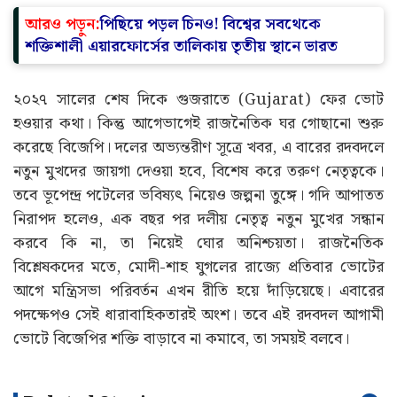
আরও পড়ুন:
পিছিয়ে পড়ল চিনও! বিশ্বের সবথেকে
শক্তিশালী এয়ারফোর্সের তালিকায় তৃতীয় স্থানে ভারত
২০২৭ সালের শেষ দিকে গুজরাতে (Gujarat) ফের ভোট
হওয়ার কথা। কিন্তু আগেভাগেই রাজনৈতিক ঘর গোছানো শুরু
করেছে বিজেপি। দলের অভ্যন্তরীণ সূত্রে খবর, এ বারের রদবদলে
নতুন মুখদের জায়গা দেওয়া হবে, বিশেষ করে তরুণ নেতৃত্বকে।
তবে ভূপেন্দ্র পটেলের ভবিষ্যৎ নিয়েও জল্পনা তুঙ্গে। গদি আপাতত
নিরাপদ হলেও, এক বছর পর দলীয় নেতৃত্ব নতুন মুখের সন্ধান
করবে কি না, তা নিয়েই ঘোর অনিশ্চয়তা। রাজনৈতিক
বিশ্লেষকদের মতে, মোদী-শাহ যুগলের রাজ্যে প্রতিবার ভোটের
আগে মন্ত্রিসভা পরিবর্তন এখন রীতি হয়ে দাঁড়িয়েছে। এবারের
পদক্ষেপও সেই ধারাবাহিকতারই অংশ। তবে এই রদবদল আগামী
ভোটে বিজেপির শক্তি বাড়াবে না কমাবে, তা সময়ই বলবে।