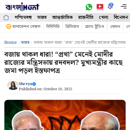
Skip
3
M
to
পশ্চিমবঙ্গ
ভারত
আন্তর্জাতিক
রাজনীতি
খেলা
বিনোদন
content
অপারেশন বেঙ্গল
দিদিগিরি
প্রিমিয়াম
ব্র্যান্ড ষ্টুডিও
বোধন
সো
Home
-
ভারত
-
বজায় থাকল ধারা! “প্রথা” মেনেই মোদীর রাজ্যের মন্ত্রিসভায় র
বজায় থাকল ধারা! “প্রথা” মেনেই মোদীর
রাজ্যের মন্ত্রিসভায় রদবদল? মুখ্যমন্ত্রীর কাছে
জমা পড়ল ইস্তফাপত্র
Shreya
Published on:
October 16, 2025