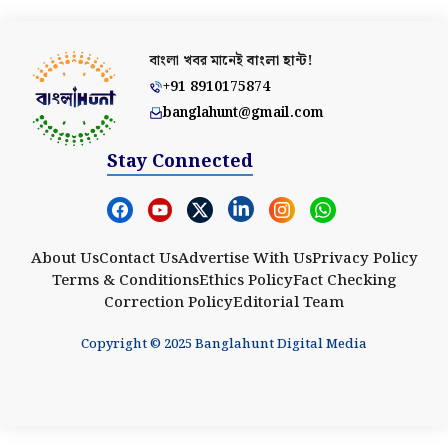
বাংলা খবর মানেই
বাংলা হান্ট!
+91 8910175874
banglahunt@gmail.com
Stay Connected
About Us
Contact Us
Advertise With Us
Privacy Policy
Terms & Conditions
Ethics Policy
Fact Checking
Correction Policy
Editorial Team
Copyright © 2025 Banglahunt Digital Media