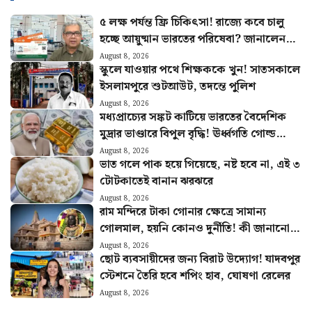
৫ লক্ষ পর্যন্ত ফ্রি চিকিৎসা! রাজ্যে কবে চালু
হচ্ছে আয়ুষ্মান ভারতের পরিষেবা? জানালেন
স্বাস্থ্যমন্ত্রী
August 8, 2026
স্কুলে যাওয়ার পথে শিক্ষককে খুন! সাতসকালে
ইসলামপুরে শুটআউট, তদন্তে পুলিশ
August 8, 2026
মধ্যপ্রাচ্যের সঙ্কট কাটিয়ে ভারতের বৈদেশিক
মুদ্রার ভাণ্ডারে বিপুল বৃদ্ধি! ঊর্ধ্বগতি গোল্ড
রিজার্ভেও
August 8, 2026
ভাত গলে পাক হয়ে গিয়েছে, নষ্ট হবে না, এই ৩
টোটকাতেই বানান ঝরঝরে
August 8, 2026
রাম মন্দিরে টাকা গোনার ক্ষেত্রে সামান্য
গোলমাল, হয়নি কোনও দুর্নীতি! কী জানানো
হল অডিট রিপোর্টে?
August 8, 2026
ছোট ব্যবসায়ীদের জন্য বিরাট উদ্যোগ! যাদবপুর
স্টেশনে তৈরি হবে শপিং হাব, ঘোষণা রেলের
August 8, 2026