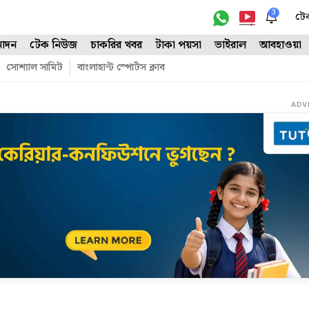
3
টে
োদন
টেক নিউজ
চাকরির খবর
টাকা পয়সা
ভাইরাল
আবহাওয়া
সোশ্যাল সামিট
বাংলাহান্ট স্পোর্টস ক্লাব
ADV