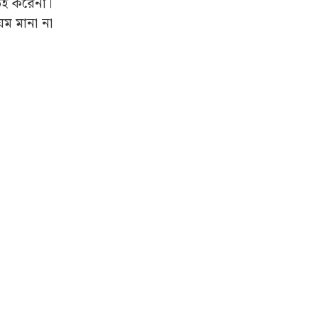
েউই করেনা।
়ম মানা না