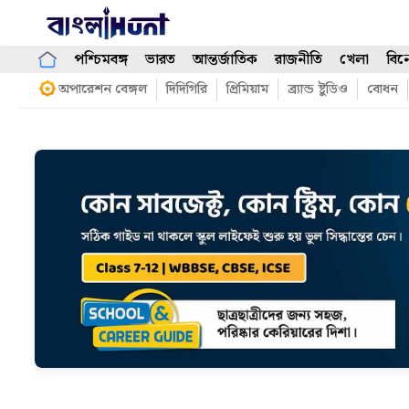
Skip
to
content
পশ্চিমবঙ্গ
ভারত
আন্তর্জাতিক
রাজনীতি
খেলা
বিন
অপারেশন বেঙ্গল
দিদিগিরি
প্রিমিয়াম
ব্র্যান্ড ষ্টুডিও
বোধন