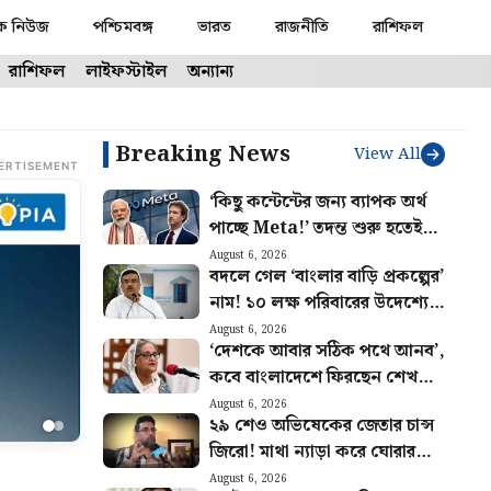
ক নিউজ
পশ্চিমবঙ্গ
ভারত
রাজনীতি
রাশিফল
রাশিফল
লাইফস্টাইল
অন্যান্য
Breaking News
View All
ERTISEMENT
‘কিছু কন্টেন্টের জন্য ব্যাপক অর্থ
পাচ্ছে Meta!’ তদন্ত শুরু হতেই
প্রকাশে বড় তথ্য
August 6, 2026
বদলে গেল ‘বাংলার বাড়ি প্রকল্পের’
নাম! ১০ লক্ষ পরিবারের উদেশ্যে
বড় ঘোষণা শুভেন্দুর
August 6, 2026
‘দেশকে আবার সঠিক পথে আনব’,
কবে বাংলাদেশে ফিরছেন শেখ
হাসিনা? জানালেন দিল্লি থেকে
August 6, 2026
২৯ শেও অভিষেকের জেতার চান্স
জিরো! মাথা ন্যাড়া করে ঘোরার
চ্যালেঞ্জ ঋজুর
August 6, 2026