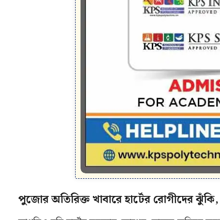
পুজোর অতিরিক্ত খাবারে হার্টের রোগীদের ঝুঁ