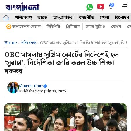
Skip
3
M
to
পশ্চিমবঙ্গ
ভারত
আন্তর্জাতিক
রাজনীতি
খেলা
বিনোদন
content
অপারেশন বেঙ্গল
দিদিগিরি
প্রিমিয়াম
ব্র্যান্ড ষ্টুডিও
বোধন
সো
Home
-
পশ্চিমবঙ্গ
-
OBC মামলায় সুপ্রিম কোর্টের নির্দেশেই হল ‘সুরাহা’, নির্
OBC মামলায় সুপ্রিম কোর্টের নির্দেশেই হল
‘সুরাহা’, নির্দেশিকা জারি করল উচ্চ শিক্ষা
দফতর
Sharmi Dhar
Published on:
July 30, 2025