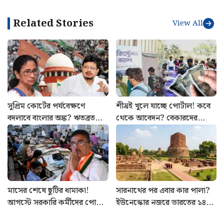
Related Stories
View All
সুপ্রিম কোর্টের পর্যবেক্ষণে
শীঘ্রই খুলে যাচ্ছে পোর্টাল! কবে
বদলাবে বাংলার অঙ্ক? ঋতব্রতদের
থেকে আবেদন? বেকারদের
সামনে বড় প্রশ্ন
‘যুবশক্তি’ প্রকল্প নিয়ে নয়া
আপডেট
মাসের শেষে ছুটির ধামাকা!
সারনাথের পর এবার কার পালা?
আগস্টে সরকারি কর্মীদের পোয়া
ইউনেস্কোর নজরে ভারতের ১৪
বারো, রইল হলিডে লিস্ট
ঐতিহাসিক ও প্রাকৃতিক সম্পদ