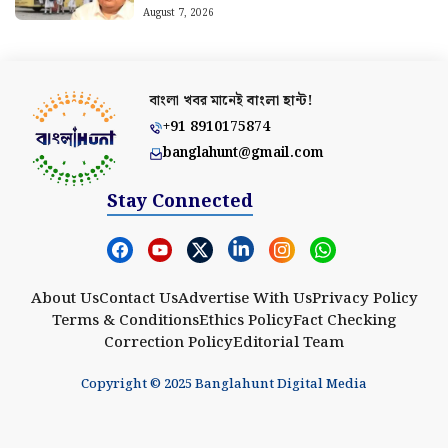
August 7, 2026
বাংলা খবর মানেই
বাংলা হান্ট!
+91 8910175874
banglahunt@gmail.com
Stay Connected
About Us
Contact Us
Advertise With Us
Privacy Policy
Terms & Conditions
Ethics Policy
Fact Checking
Correction Policy
Editorial Team
Copyright © 2025 Banglahunt Digital Media