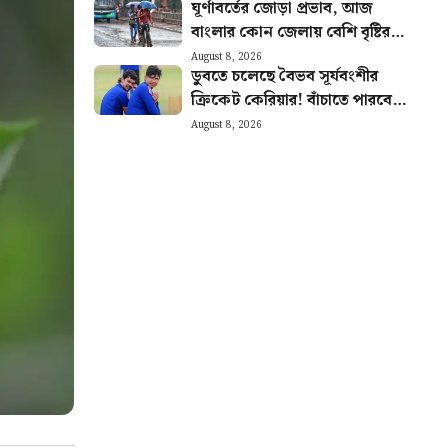
ঘূর্ণাবর্তের জোড়া প্রভাব, আজ
বাংলার কোন জেলায় বেশি বৃষ্টির
সম্ভাবনা? আজকের আবহাওয়ার
August 8, 2026
ডুবতে চলেছে বৈভব সূর্যবংশীর
খবর
ক্রিকেট কেরিয়ার! বাঁচাতে পারবেন
কি ঈশান কিষাণ?
August 8, 2026