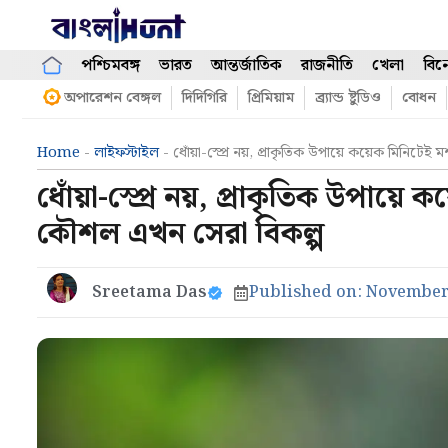
Skip
to
content
পশ্চিমবঙ্গ
ভারত
আন্তর্জাতিক
রাজনীতি
খেলা
বিন
অপারেশন বেঙ্গল
দিদিগিরি
প্রিমিয়াম
ব্র্যান্ড ষ্টুডিও
বোধন
Home
-
লাইফস্টাইল
-
ধোঁয়া-স্প্রে নয়, প্রাকৃতিক উপায়ে কয়েক মিনিট
ধোঁয়া-স্প্রে নয়, প্রাকৃতিক উপায়
কৌশল এখন সেরা বিকল্প
Sreetama Das
Published on:
November 