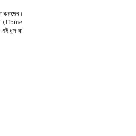
হার করছেন।
য়ে (Home
 এই ধূপ বা