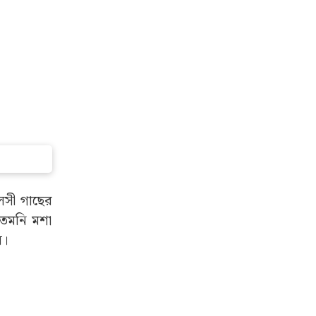
লসী গাছের
তেমনি মশা
ন।