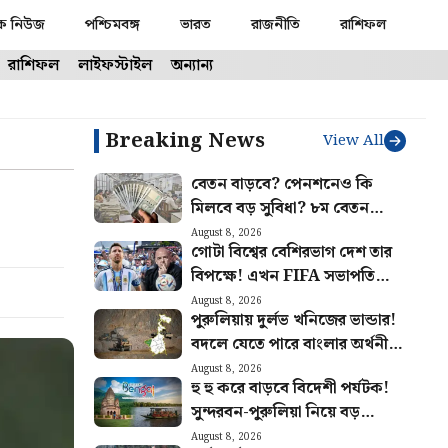
ক নিউজ
পশ্চিমবঙ্গ
ভারত
রাজনীতি
রাশিফল
রাশিফল
লাইফস্টাইল
অন্যান্য
Breaking News
View All
বেতন বাড়বে? পেনশনেও কি
মিলবে বড় সুবিধা? ৮ম বেতন
কমিশনের বৈঠক ঘিরে বাড়ছে আশা
August 8, 2026
গোটা বিশ্বের বেশিরভাগ দেশ তার
বিপক্ষে! এখন FIFA সভাপতি
ইনফান্তিনোর পাশে দাঁড়ালো মেসির
August 8, 2026
পুরুলিয়ায় দুর্লভ খনিজের ভান্ডার!
আর্জেন্টিনা
বদলে যেতে পারে বাংলার অর্থনীতি,
মিলবে প্রচুর কর্মসংস্থান
August 8, 2026
হু হু করে বাড়বে বিদেশী পর্যটক!
সুন্দরবন-পুরুলিয়া নিয়ে বড়
পরিকল্পনা রাজ্য সরকারের
August 8, 2026