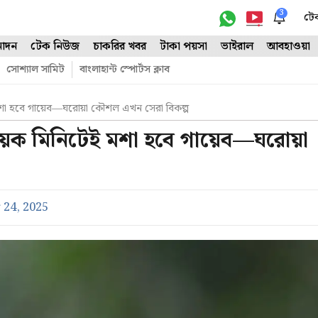
3
টে
োদন
টেক নিউজ
চাকরির খবর
টাকা পয়সা
ভাইরাল
আবহাওয়া
সোশ্যাল সামিট
বাংলাহান্ট স্পোর্টস ক্লাব
েই মশা হবে গায়েব—ঘরোয়া কৌশল এখন সেরা বিকল্প
ে কয়েক মিনিটেই মশা হবে গায়েব—ঘরোয়া
24, 2025