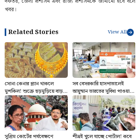
দফতর, জেলা প্রশাসন এবং রাজ্য প্রশাসনকে জানানো হবে বলে
খবর।
Related Stories
View All
সোনা কেনার প্ল্যান থাকলে
সব বেসরকারি হাসপাতালেই
মুশকিল! শুক্রে হুড়মুড়িয়ে বাড়ল
আয়ুষ্মান ভারতের সুবিধা পাওয়া
দাম: আজকের রেট
যায়? ভর্তির আগে সঠিক নিয়ম
জানুন
সুপ্রিম কোর্টের পর্যবেক্ষণে
শীঘ্রই খুলে যাচ্ছে পোর্টাল! কবে