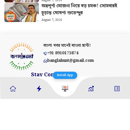
August 7, 2026
অন্নপূর্ণা যোজনা নিয়ে বড় চমক! সোমবারই
চূড়ান্ত ঘোষণা শুভেন্দুর
August 7, 2026
বাংলা খবর মানেই
বাংলা হান্ট!
+91 8910175874
banglahunt@gmail.com
Stay Connected
Install App
About Us
Contact Us
Advertise With Us
Privacy Policy
Terms & Conditions
Ethics Policy
Fact Checking
Correction Policy
Editorial Team
Copyright © 2025 Banglahunt Digital Media