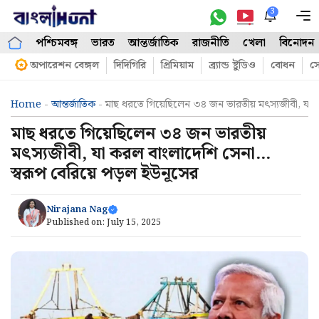
Skip
3
M
to
পশ্চিমবঙ্গ
ভারত
আন্তর্জাতিক
রাজনীতি
খেলা
বিনোদন
content
অপারেশন বেঙ্গল
দিদিগিরি
প্রিমিয়াম
ব্র্যান্ড ষ্টুডিও
বোধন
সো
Home
-
আন্তর্জাতিক
-
মাছ ধরতে গিয়েছিলেন ৩৪ জন ভারতীয় মৎস্যজীবী, যা 
মাছ ধরতে গিয়েছিলেন ৩৪ জন ভারতীয়
মৎস্যজীবী, যা করল বাংলাদেশি সেনা…
স্বরূপ বেরিয়ে পড়ল ইউনূসের
Nirajana Nag
Published on:
July 15, 2025