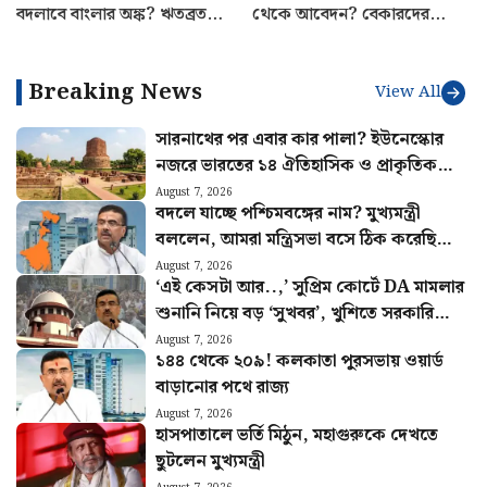
বদলাবে বাংলার অঙ্ক? ঋতব্রতদের
থেকে আবেদন? বেকারদের
সামনে বড় প্রশ্ন
‘যুবশক্তি’ প্রকল্প নিয়ে নয়া
আপডেট
Breaking News
View All
সারনাথের পর এবার কার পালা? ইউনেস্কোর
নজরে ভারতের ১৪ ঐতিহাসিক ও প্রাকৃতিক
সম্পদ
August 7, 2026
বদলে যাচ্ছে পশ্চিমবঙ্গের নাম? মুখ্যমন্ত্রী
বললেন, আমরা মন্ত্রিসভা বসে ঠিক করেছি…
August 7, 2026
‘এই কেসটা আর..,’ সুপ্রিম কোর্টে DA মামলার
শুনানি নিয়ে বড় ‘সুখবর’, খুশিতে সরকারি
কর্মীরা
August 7, 2026
১৪৪ থেকে ২০৯! কলকাতা পুরসভায় ওয়ার্ড
বাড়ানোর পথে রাজ্য
August 7, 2026
হাসপাতালে ভর্তি মিঠুন, মহাগুরুকে দেখতে
ছুটলেন মুখ্যমন্ত্রী