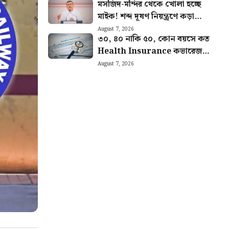
মসজিদ-মন্দির থেকে খোলা হচ্ছে
বোর্ড
মাইক! শব্দ দূষণ নিয়ন্ত্রণে কড়া
ব্যবস্থা রাজ্য সরকারের
August 7, 2026
৩০, ৪০ নাকি ৫০, কোন বয়সে কত
Health Insurance কভারেজ
দরকার? জানালেন বিশেষজ্ঞরা
August 7, 2026