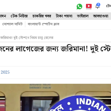
3
টে
োদন
টেক নিউজ
চাকরির খবর
টাকা পয়সা
ভাইরাল
আবহাওয়া
সোশ্যাল সামিট
বাংলাহান্ট স্পোর্টস ক্লাব
রিমানা! দুই স্টেশনে নিয়ম চালু রেলের
জনের লাগেজের জন্য জরিমানা! দুই স্ট
 2025