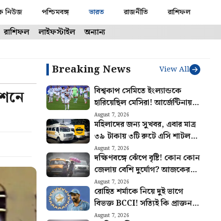
ক নিউজ
পশ্চিমবঙ্গ
ভারত
রাজনীতি
রাশিফল
রাশিফল
লাইফস্টাইল
অন্যান্য
Breaking News
View All
বিশ্বকাপ সেমিতে ইংল্যান্ডকে
েশনে
হারিয়েছিল মেসিরা! আর্জেন্টিনায়
বিশেষ দিনটি স্মরণীয় করে রাখতে
August 7, 2026
মহিলাদের জন্য সুখবর, এবার মাত্র
নেওয়া হলো বড় উদ্যোগ
৩৯ টাকায় ৩টি রুটে এসি শাটল
পরিষেবা চালু Yatri Sathi-র
August 7, 2026
দক্ষিণবঙ্গে ঝেঁপে বৃষ্টি! কোন কোন
জেলায় বেশি দুর্যোগ? আজকের
আবহাওয়ার খবর
August 7, 2026
রোহিত শর্মাকে নিয়ে দুই ভাগে
বিভক্ত BCCI! সত্যিই কি প্রাক্তন
ভারতীয় অধিনায়কের অবসর চাইছে
August 7, 2026