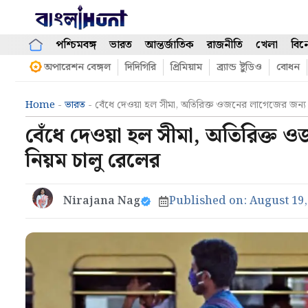
Skip
to
content
পশ্চিমবঙ্গ
ভারত
আন্তর্জাতিক
রাজনীতি
খেলা
বিন
অপারেশন বেঙ্গল
দিদিগিরি
প্রিমিয়াম
ব্র্যান্ড ষ্টুডিও
বোধন
Home
-
ভারত
-
বেঁধে দেওয়া হল সীমা, অতিরিক্ত ওজনের লাগেজের জন্য জ
বেঁধে দেওয়া হল সীমা, অতিরিক্ত ও
নিয়ম চালু রেলের
Nirajana Nag
Published on:
August 19,