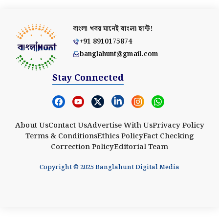
বাংলা খবর মানেই
বাংলা হান্ট!
+91 8910175874
banglahunt@gmail.com
Stay Connected
About Us
Contact Us
Advertise With Us
Privacy Policy
Terms & Conditions
Ethics Policy
Fact Checking
Correction Policy
Editorial Team
Copyright © 2025 Banglahunt Digital Media