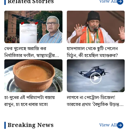
Related Stories
View All
ফের খুলেছে অরাজি কর
হাসপাতাল থেকে ছুটি পেলেন
নির্যাতিতার ফাইল, স্বাস্থ্যমন্ত্রীর
মিঠুন, কী হয়েছিল মহাগুরুর?
সাথে বৈঠক সেরে ঘোষণা
শুভেন্দু অধিকারীর
চা-দুধের এই পরিমাপটা বজায়
লাগবে না পেট্রোল-ডিজেল!
রাখুন, চা হবে ধাবার মতো
ভারতের প্রথম ‘বৈদ্যুতিক উড়ন্ত
গাড়ি’ বানিয়ে তাক লাগালেন
উত্তরাখণ্ডের রবি
Breaking News
View All