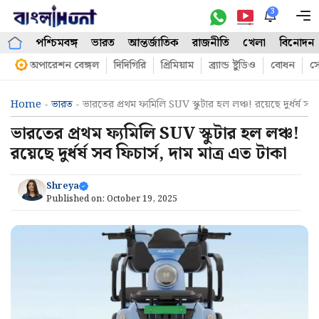
Skip
3
M
to
পশ্চিমবঙ্গ
ভারত
আন্তর্জাতিক
রাজনীতি
খেলা
বিনোদন
content
অপারেশন বেঙ্গল
দিদিগিরি
প্রিমিয়াম
ব্র্যান্ড ষ্টুডিও
বোধন
সো
Home
-
ভারত
-
ভারতের প্রথম ফ্যমিলি SUV স্কুটার হল লঞ্চ! রয়েছে দুর্ধর্ষ সব 
ভারতের প্রথম ফ্যমিলি SUV স্কুটার হল লঞ্চ!
রয়েছে দুর্ধর্ষ সব ফিচার্স, দাম মাত্র এত টাকা
Shreya
Published on:
October 19, 2025