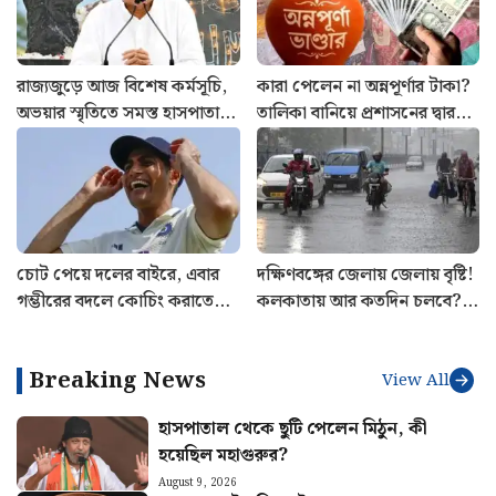
রাজ্যজুড়ে আজ বিশেষ কর্মসূচি,
কারা পেলেন না অন্নপূর্ণার টাকা?
অভয়ার স্মৃতিতে সমস্ত হাসপাতালে
তালিকা বানিয়ে প্রশাসনের দ্বারস্থ
বড় নির্দেশ
কংগ্রেস
চোট পেয়ে দলের বাইরে, এবার
দক্ষিণবঙ্গের জেলায় জেলায় বৃষ্টি!
গম্ভীরের বদলে কোচিং করাতে
কলকাতায় আর কতদিন চলবে?
শুরু করলেন শুভমান গিল
আবহাওয়ার লেটেস্ট আপডেট
Breaking News
View All
হাসপাতাল থেকে ছুটি পেলেন মিঠুন, কী
হয়েছিল মহাগুরুর?
August 9, 2026