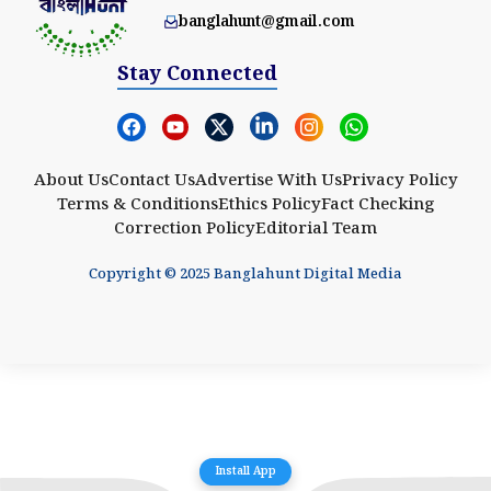
banglahunt@gmail.com
Stay Connected
About Us
Contact Us
Advertise With Us
Privacy Policy
Terms & Conditions
Ethics Policy
Fact Checking
Correction Policy
Editorial Team
Copyright © 2025 Banglahunt Digital Media
Install App