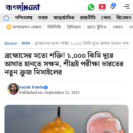
Skip
3
M
to
পশ্চিমবঙ্গ
ভারত
আন্তর্জাতিক
রাজনীতি
খেলা
বিনোদন
content
অপারেশন বেঙ্গল
দিদিগিরি
প্রিমিয়াম
ব্র্যান্ড ষ্টুডিও
বোধন
সো
Home
-
ভারত
-
ব্রহ্মোসের মতো শক্তি! ১,০০০ কিমি দূরে আঘাত হানতে সক্ষম, 
ব্রহ্মোসের মতো শক্তি! ১,০০০ কিমি দূরে
আঘাত হানতে সক্ষম, শীঘ্রই পরীক্ষা ভারতের
নতুন ক্রুজ মিসাইলের
Sayak Panda
Published on:
September 22, 2025