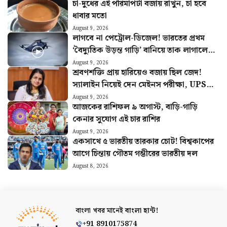
চা-দুধের এই পরিমাপটা বজায় রাখুন, চা হবে
ধাবার মতো
August 9, 2026
লাগবে না পেট্রোল-ডিজেল! ভারতের প্রথম
‘বৈদ্যুতিক উড়ন্ত গাড়ি’ বানিয়ে তাক লাগালেন
উত্তরাখণ্ডের রবি
August 9, 2026
শ্রবণশক্তি প্রায় হারিয়েও বজায় ছিল জেদ!
স্যালাইন নিয়েই দেন মেইনস পরীক্ষা, UPSC-
তে বাজিমাত সৌম্যার
August 9, 2026
আজকের রাশিফল ৯ অগাস্ট, বাড়ি-গাড়ি
কেনার সুযোগ এই চার রাশির
August 9, 2026
একসাথে ৫ ভারতীয় তারকার চোট! বিশ্বকাপের
আগে চিন্তায় গৌতম গম্ভীরের ভারতীয় দল
August 8, 2026
বাংলা খবর মানেই
বাংলা হান্ট!
+91 8910175874